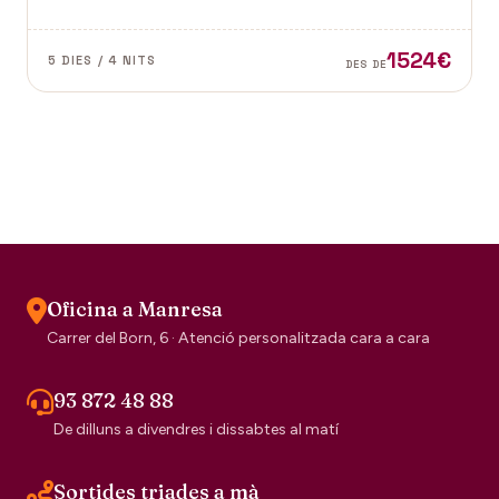
Vence a la Provença fan d'aquest paisatge un indret
digne de visitar. Perfums a Grasse.
1524€
5 DIES / 4 NITS
DES DE
Oficina a Manresa
Carrer del Born, 6 · Atenció personalitzada cara a cara
93 872 48 88
De dilluns a divendres i dissabtes al matí
Sortides triades a mà