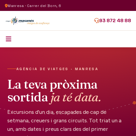
Manresa · Carrer del Born, 6
93 872 48 88
AGÈNCIA DE VIATGES · MANRESA
La teva pròxima
sortida
ja té data.
Excursions d'un dia, escapades de cap de
setmana, creuers i grans circuits. Tot triat un a
un, amb dates i preus clars des del primer