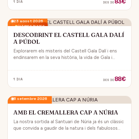
83€
1 DIA
DES DE
23 agost 2026
ÚLTIMES PLACES
DESCOBRINT EL CASTELL GALA DALÍ
A PÚBOL
Explorarem els misteris del Castell Gala Dalí i ens
endinsarem en la seva història, la vida de Gala i
l’univers decoratiu de Dalí.
88€
1 DIA
DES DE
6 setembre 2026
AMB EL CREMALLERA CAP A NÚRIA
La nostra sortida al Santuari de Núria ja és un clàssic
que convida a gaudir de la natura i dels fabulosos
paisatges que veurem des del Cremallera.