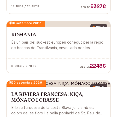
antiga, on els temples d'Angkor emergeixen entre
5327€
17 DIES / 15 NITS
DES DE
arrels.
16 setembre 2026
EUROPA
ROMANIA
És un país del sud-est europeu conegut per la regió
de boscos de Transilvania, envoltada per les
muntanyes Carpats. Castell de Bran, fortalesa del
segle XIV i el Castell de Peles.
2248€
8 DIES / 7 NITS
DES DE
20 setembre 2026
EUROPA
LA RIVIERA FRANCESA: NIÇA,
MÓNACO I GRASSE
El blau turquesa de la costa Blava junt amb els
colors de les flors i la bella població de St. Paul de