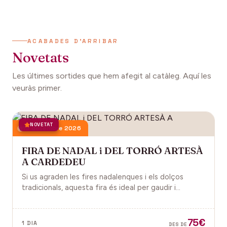
ACABADES D'ARRIBAR
Novetats
Les últimes sortides que hem afegit al catàleg. Aquí les
veuràs primer.
NOVETAT
13 desembre 2026
FIRA DE NADAL i DEL TORRÓ ARTESÀ
A CARDEDEU
Si us agraden les fires nadalenques i els dolços
tradicionals, aquesta fira és ideal per gaudir i
descobrir la màgia del Nadal.
75€
1 DIA
DES DE