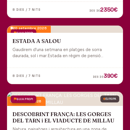
tot inclòs per gaudir plenament de Portugal.
2350€
8 DIES / 7 NITS
DES DE
20 setembre 2026
GUIA PROPI
ESTADA A SALOU
Gaudirem d'una setmana en platges de sorra
daurada, sol i mar.Estada en règim de pensió
completa i sortida en grup des de Manresa.
390€
8 DIES / 7 NITS
DES DE
GUIA PROPI
EUROPA
9 octubre 2026
DESCOBRINT FRANÇA: LES GORGES
DEL TARN i EL VIADUCTE DE MILLAU
Natura, paisatges i arquitectura en una zona de