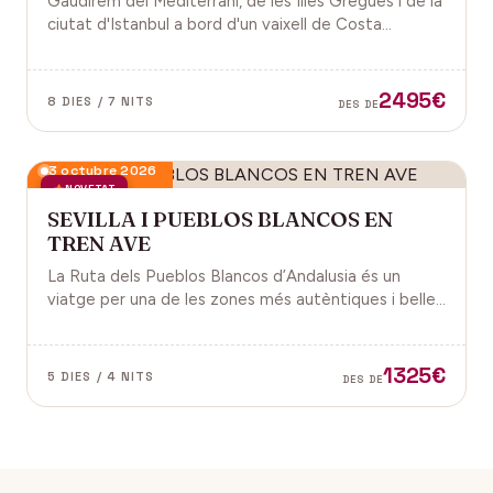
Gaudirem del Mediterrani, de les Illes Gregues i de la
ciutat d'Istanbul a bord d'un vaixell de Costa
Cruceros pel Pont de Sant Joan.
2495€
8 DIES / 7 NITS
DES DE
3 octubre 2026
NOVETAT
SEVILLA I PUEBLOS BLANCOS EN
TREN AVE
La Ruta dels Pueblos Blancos d’Andalusia és un
viatge per una de les zones més autèntiques i belles
del sud d’Espanya, especialment a les províncies de
Cadis i Màlaga. Vens amb nosaltres?
1325€
5 DIES / 4 NITS
DES DE