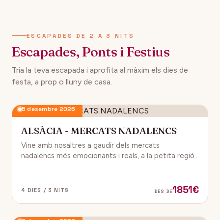
134€
12 desembre 2026
DES DE
ESCAPADES DE 2 A 3 NITS
Escapades, Ponts i Festius
Tria la teva escapada i aprofita al màxim els dies de
festa, a prop o lluny de casa.
5 desembre 2026
ALSÀCIA - MERCATS NADALENCS
Vine amb nosaltres a gaudir dels mercats
nadalencs més emocionants i reals, a la petita regió
de França, Alsàcia.
1851€
4 DIES / 3 NITS
DES DE