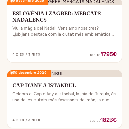
6 desembre 2026
ESLOVÈNIA I ZAGREB: MERCATS
NADALENCS
Viu la màgia del Nadal! Vens amb nosaltres?
Ljubljana destaca com la ciutat més emblemàtica.
Zagreb ha estat reconeguda com una de les millors
destinacions nadalenques d’Europa.
1795€
4 DIES / 3 NITS
DES DE
30 desembre 2026
CAP D'ANY A ISTANBUL
Celebra el Cap d’Any a Istanbul, la joia de Turquía, és
una de les ciutats més fascinants del món, ja que
combina història, cultura i modernitat, on podran
gaudir d’un ambient de festa i alegría.
1823€
4 DIES / 3 NITS
DES DE