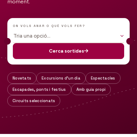
moment.
ON VOLS ANAR O QUÈ VOLS FER?
Tria una opció…
Cerca sortides
Novetats
Excursions d'un dia
Espectacles
Escapades, ponts i festius
Amb guia propi
Circuits seleccionats