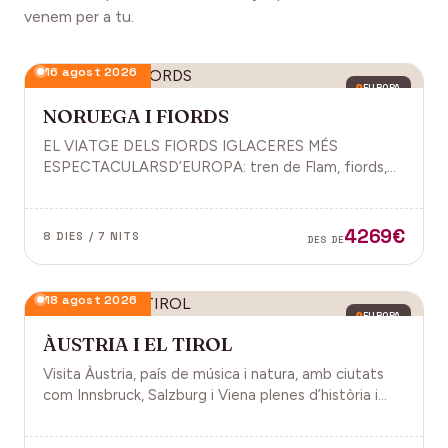
venem per a tu.
16 agost 2026
EUROPA
NORUEGA I FIORDS
EL VIATGE DELS FIORDS IGLACERES MÉS
ESPECTACULARSD’EUROPA: tren de Flam, fiords,
cultura vikinga i molt més.
4269€
8 DIES / 7 NITS
DES DE
18 agost 2026
EUROPA
ÀUSTRIA I EL TIROL
Visita Àustria, país de música i natura, amb ciutats
com Innsbruck, Salzburg i Viena plenes d’història i
encant.