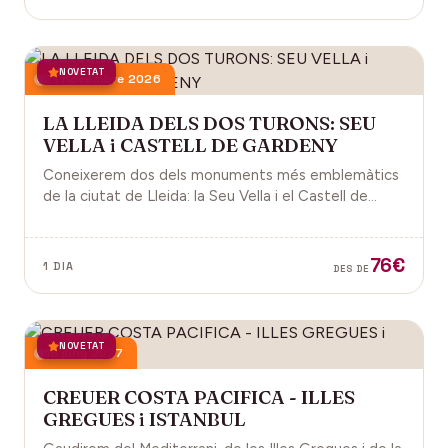
NOVETAT
21 novembre 2026
LA LLEIDA DELS DOS TURONS: SEU
VELLA i CASTELL DE GARDENY
Coneixerem dos dels monuments més emblemàtics
de la ciutat de Lleida: la Seu Vella i el Castell de
Gardeny, ambdós situats dominant la ciutat.
76€
1 DIA
DES DE
NOVETAT
18 juny 2027
CREUER COSTA PACIFICA - ILLES
GREGUES i ISTANBUL