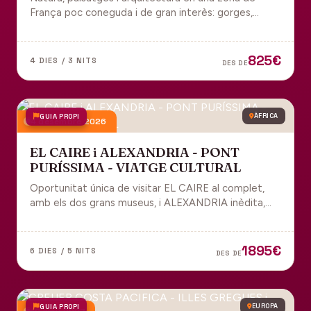
França poc coneguda i de gran interès: gorges,
grutes, pobles medievals i l'impressionant Viaducte
de Millau.
825€
4 DIES / 3 NITS
DES DE
GUIA PROPI
ÀFRICA
4 desembre 2026
EL CAIRE i ALEXANDRIA - PONT
PURÍSSIMA - VIATGE CULTURAL
Oportunitat única de visitar EL CAIRE al complet,
amb els dos grans museus, i ALEXANDRIA inèdita,
amb l'espectacular biblioteca.
1895€
6 DIES / 5 NITS
DES DE
GUIA PROPI
EUROPA