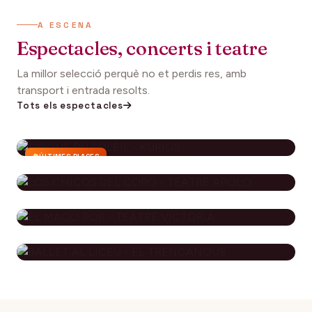
A ESCENA
Espectacles, concerts i teatre
La millor selecció perquè no et perdis res, amb
transport i entrada resolts.
Tots els espectacles
ÚLTIMES PLACES
CIRQUE DU SOLEIL - KURIOS
112€
27 setembre 2026
DES DE
LOS CHICOS DEL CORO - TEATRE
APOLO
EL MAGO POP - TEATRE
79€
29 novembre 2026
DES DE
VICTÒRIA
BALLET AL LICEU - EL
115€
10 desembre 2026
DES DE
TRENCANOUS