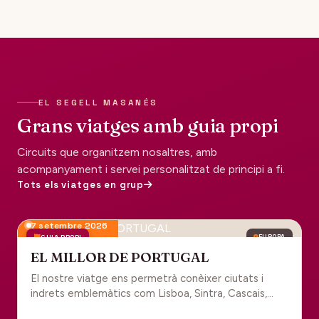
EL SEGELL MASANÉS
Grans viatges amb guia propi
Circuits que organitzem nosaltres, amb
acompanyament i servei personalitzat de principi a fi.
Tots els viatges en grup
7 setembre 2026
GUIA PROPI
EUROPA
EL MILLOR DE PORTUGAL
El nostre viatge ens permetrà conèixer ciutats i
indrets emblemàtics com Lisboa, Sintra, Cascais,
Estoril, Óbidos, Batalha, Braga, Guimaraes i Porto. Un