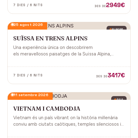
2949€
7 DIES / 6 NITS
DES DE
25 agost 2026
EUROPA
SUÏSSA EN TRENS ALPINS
Una experiència única on descobrirem
els meravellosos paisatges de la Suïssa Alpina,
gràcies als trens panoràmics, la natura, la
gastronomia i molt més!
3417€
7 DIES / 6 NITS
DES DE
11 setembre 2026
ÀSIA
VIETNAM I CAMBODJA
Vietnam és un país vibrant on la història mil·lenària
conviu amb ciutats caòtiques, temples silenciosos i
una naturalesa exuberant d'arrossars, muntanyes i
badies. Cambodja és un murmuri de selva i pedra