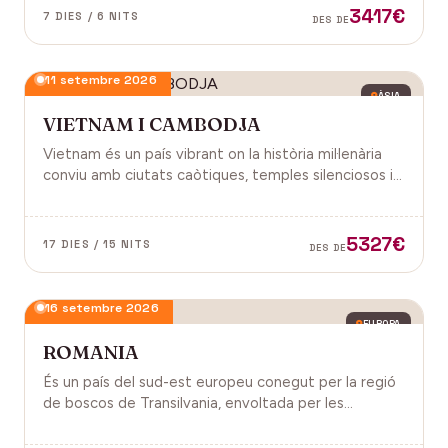
3417€
7 DIES / 6 NITS
DES DE
11 setembre 2026
ÀSIA
VIETNAM I CAMBODJA
Vietnam és un país vibrant on la història mil·lenària
conviu amb ciutats caòtiques, temples silenciosos i
una naturalesa exuberant d'arrossars, muntanyes i
badies. Cambodja és un murmuri de selva i pedra
antiga, on els temples d'Angkor emergeixen entre
5327€
17 DIES / 15 NITS
DES DE
arrels.
16 setembre 2026
EUROPA
ROMANIA
És un país del sud-est europeu conegut per la regió
de boscos de Transilvania, envoltada per les
muntanyes Carpats. Castell de Bran, fortalesa del
segle XIV i el Castell de Peles.