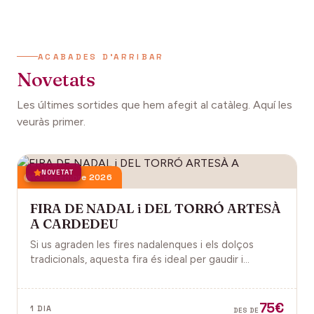
ACABADES D'ARRIBAR
Novetats
Les últimes sortides que hem afegit al catàleg. Aquí les
veuràs primer.
NOVETAT
13 desembre 2026
FIRA DE NADAL i DEL TORRÓ ARTESÀ
A CARDEDEU
Si us agraden les fires nadalenques i els dolços
tradicionals, aquesta fira és ideal per gaudir i
descobrir la màgia del Nadal.
75€
1 DIA
DES DE