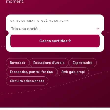
moment.
ON VOLS ANAR O QUÈ VOLS FER?
Tria una opció…
Cerca sortides
Novetats
Excursions d'un dia
Espectacles
Escapades, ponts i festius
Amb guia propi
Circuits seleccionats