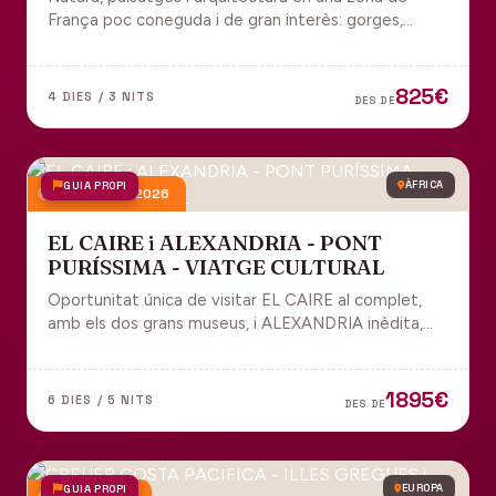
França poc coneguda i de gran interès: gorges,
grutes, pobles medievals i l'impressionant Viaducte
de Millau.
825€
4 DIES / 3 NITS
DES DE
GUIA PROPI
ÀFRICA
4 desembre 2026
EL CAIRE i ALEXANDRIA - PONT
PURÍSSIMA - VIATGE CULTURAL
Oportunitat única de visitar EL CAIRE al complet,
amb els dos grans museus, i ALEXANDRIA inèdita,
amb l'espectacular biblioteca.
1895€
6 DIES / 5 NITS
DES DE
GUIA PROPI
EUROPA