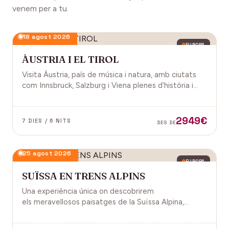
venem per a tu.
18 agost 2026
EUROPA
ÀUSTRIA I EL TIROL
Visita Àustria, país de música i natura, amb ciutats
com Innsbruck, Salzburg i Viena plenes d’història i
encant.
2949€
7 DIES / 6 NITS
DES DE
25 agost 2026
EUROPA
SUÏSSA EN TRENS ALPINS
Una experiència única on descobrirem
els meravellosos paisatges de la Suïssa Alpina,
gràcies als trens panoràmics, la natura, la
gastronomia i molt més!