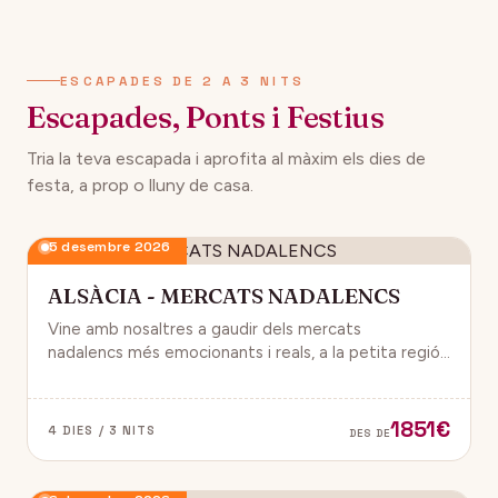
134€
12 desembre 2026
DES DE
ESCAPADES DE 2 A 3 NITS
Escapades, Ponts i Festius
Tria la teva escapada i aprofita al màxim els dies de
festa, a prop o lluny de casa.
5 desembre 2026
ALSÀCIA - MERCATS NADALENCS
Vine amb nosaltres a gaudir dels mercats
nadalencs més emocionants i reals, a la petita regió
de França, Alsàcia.
1851€
4 DIES / 3 NITS
DES DE