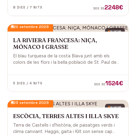
2248€
8 DIES / 7 NITS
DES DE
20 setembre 2026
EUROPA
LA RIVIERA FRANCESA: NIÇA,
MÓNACO I GRASSE
El blau turquesa de la costa Blava junt amb els
colors de les flors i la bella població de St. Paul de
Vence a la Provença fan d'aquest paisatge un indret
digne de visitar. Perfums a Grasse.
1524€
5 DIES / 4 NITS
DES DE
23 setembre 2026
EUROPA
ESCÒCIA, TERRES ALTES I ILLA SKYE
Terra de Castells i d'història, de paisatges verds i
clima canviant. Haggis, gaita i Kilt son sense cap