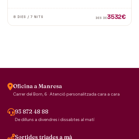
dubte el segell de la tradició escocesa.
3532€
8 DIES / 7 NITS
DES DE
Oficina a Manresa
Carrer del Born, 6 · Atenció personalitzada cara a cara
93 872 48 88
De dilluns a divendres i dissabtes al matí
Sortides triades a mà