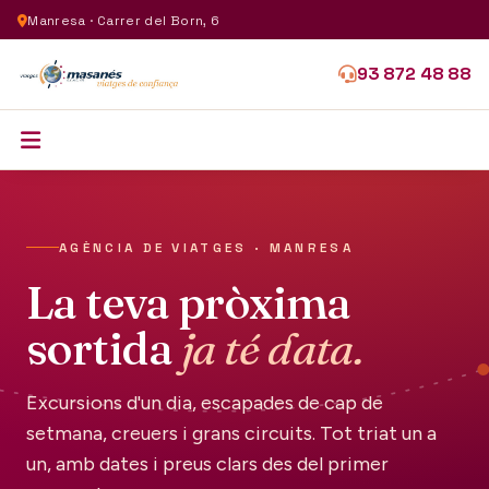
Manresa · Carrer del Born, 6
93 872 48 88
AGÈNCIA DE VIATGES · MANRESA
La teva pròxima
sortida
ja té data.
Excursions d'un dia, escapades de cap de
setmana, creuers i grans circuits. Tot triat un a
un, amb dates i preus clars des del primer