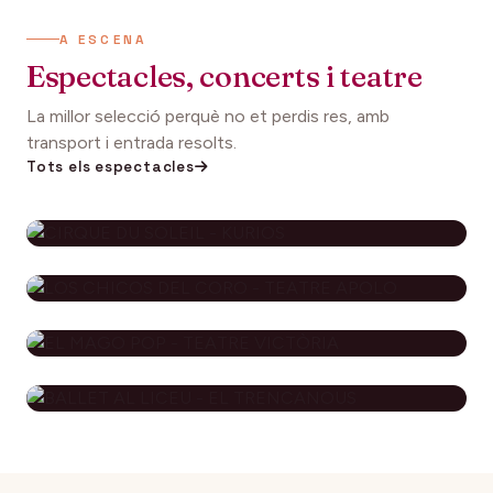
A ESCENA
Espectacles, concerts i teatre
La millor selecció perquè no et perdis res, amb
transport i entrada resolts.
Tots els espectacles
CIRQUE DU SOLEIL - KURIOS
112€
27 setembre 2026
DES DE
LOS CHICOS DEL CORO - TEATRE
APOLO
EL MAGO POP - TEATRE
79€
29 novembre 2026
DES DE
VICTÒRIA
BALLET AL LICEU - EL
115€
10 desembre 2026
DES DE
TRENCANOUS