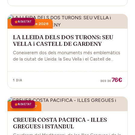
NOVETAT
21 novembre 2026
LA LLEIDA DELS DOS TURONS: SEU
VELLA i CASTELL DE GARDENY
Coneixerem dos dels monuments més emblemàtics
de la ciutat de Lleida: la Seu Vella i el Castell de
Gardeny, ambdós situats dominant la ciutat.
76€
1 DIA
DES DE
NOVETAT
18 juny 2027
CREUER COSTA PACIFICA - ILLES
GREGUES i ISTANBUL