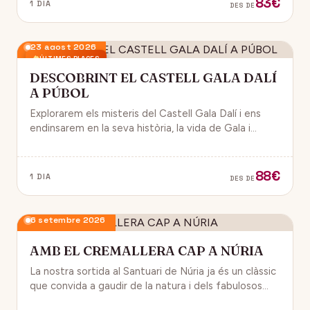
83€
1 DIA
DES DE
23 agost 2026
ÚLTIMES PLACES
DESCOBRINT EL CASTELL GALA DALÍ
A PÚBOL
Explorarem els misteris del Castell Gala Dalí i ens
endinsarem en la seva història, la vida de Gala i
l’univers decoratiu de Dalí.
88€
1 DIA
DES DE
6 setembre 2026
AMB EL CREMALLERA CAP A NÚRIA
La nostra sortida al Santuari de Núria ja és un clàssic
que convida a gaudir de la natura i dels fabulosos
paisatges que veurem des del Cremallera.