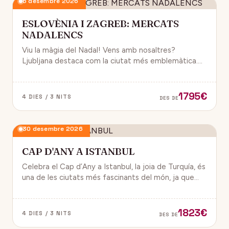
6 desembre 2026
ESLOVÈNIA I ZAGREB: MERCATS
NADALENCS
Viu la màgia del Nadal! Vens amb nosaltres?
Ljubljana destaca com la ciutat més emblemàtica.
Zagreb ha estat reconeguda com una de les millors
destinacions nadalenques d’Europa.
1795€
4 DIES / 3 NITS
DES DE
30 desembre 2026
CAP D'ANY A ISTANBUL
Celebra el Cap d’Any a Istanbul, la joia de Turquía, és
una de les ciutats més fascinants del món, ja que
combina història, cultura i modernitat, on podran
gaudir d’un ambient de festa i alegría.
1823€
4 DIES / 3 NITS
DES DE