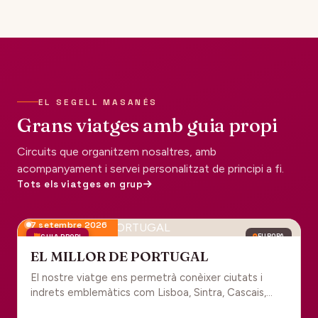
EL SEGELL MASANÉS
Grans viatges amb guia propi
Circuits que organitzem nosaltres, amb
acompanyament i servei personalitzat de principi a fi.
Tots els viatges en grup
7 setembre 2026
GUIA PROPI
EUROPA
EL MILLOR DE PORTUGAL
El nostre viatge ens permetrà conèixer ciutats i
indrets emblemàtics com Lisboa, Sintra, Cascais,
Estoril, Óbidos, Batalha, Braga, Guimaraes i Porto. Un