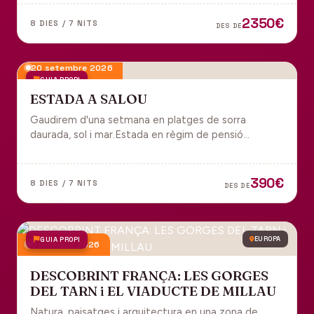
tot inclòs per gaudir plenament de Portugal.
2350€
8 DIES / 7 NITS
DES DE
20 setembre 2026
GUIA PROPI
ESTADA A SALOU
Gaudirem d'una setmana en platges de sorra
daurada, sol i mar.Estada en règim de pensió
completa i sortida en grup des de Manresa.
390€
8 DIES / 7 NITS
DES DE
GUIA PROPI
EUROPA
9 octubre 2026
DESCOBRINT FRANÇA: LES GORGES
DEL TARN i EL VIADUCTE DE MILLAU
Natura, paisatges i arquitectura en una zona de