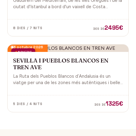
Gaudirem del Mediterrani, de les Illes Gregues i de la
ciutat d'Istanbul a bord d'un vaixell de Costa
Cruceros pel Pont de Sant Joan.
2495€
8 DIES / 7 NITS
DES DE
3 octubre 2026
NOVETAT
SEVILLA I PUEBLOS BLANCOS EN
TREN AVE
La Ruta dels Pueblos Blancos d’Andalusia és un
viatge per una de les zones més autèntiques i belles
del sud d’Espanya, especialment a les províncies de
Cadis i Màlaga. Vens amb nosaltres?
1325€
5 DIES / 4 NITS
DES DE