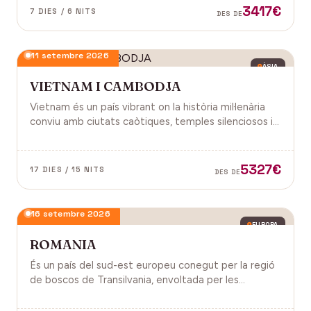
3417€
7 DIES / 6 NITS
DES DE
11 setembre 2026
ÀSIA
VIETNAM I CAMBODJA
Vietnam és un país vibrant on la història mil·lenària
conviu amb ciutats caòtiques, temples silenciosos i
una naturalesa exuberant d'arrossars, muntanyes i
badies. Cambodja és un murmuri de selva i pedra
antiga, on els temples d'Angkor emergeixen entre
5327€
17 DIES / 15 NITS
DES DE
arrels.
16 setembre 2026
EUROPA
ROMANIA
És un país del sud-est europeu conegut per la regió
de boscos de Transilvania, envoltada per les
muntanyes Carpats. Castell de Bran, fortalesa del
segle XIV i el Castell de Peles.