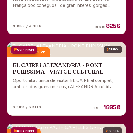
França poc coneguda i de gran interès: gorges,
grutes, pobles medievals i l'impressionant Viaducte
de Millau.
825€
4 DIES / 3 NITS
DES DE
GUIA PROPI
ÀFRICA
4 desembre 2026
EL CAIRE i ALEXANDRIA - PONT
PURÍSSIMA - VIATGE CULTURAL
Oportunitat única de visitar EL CAIRE al complet,
amb els dos grans museus, i ALEXANDRIA inèdita,
amb l'espectacular biblioteca.
1895€
6 DIES / 5 NITS
DES DE
GUIA PROPI
EUROPA