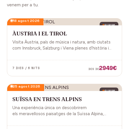
venem per a tu.
18 agost 2026
EUROPA
ÀUSTRIA I EL TIROL
Visita Àustria, país de música i natura, amb ciutats
com Innsbruck, Salzburg i Viena plenes d’història i
encant.
2949€
7 DIES / 6 NITS
DES DE
25 agost 2026
EUROPA
SUÏSSA EN TRENS ALPINS
Una experiència única on descobrirem
els meravellosos paisatges de la Suïssa Alpina,
gràcies als trens panoràmics, la natura, la
gastronomia i molt més!