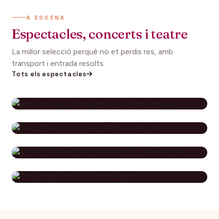
A ESCENA
Espectacles, concerts i teatre
La millor selecció perquè no et perdis res, amb
transport i entrada resolts.
Tots els espectacles
LOS CHICOS DEL CORO - TEATRE
APOLO
BALLET AL LICEU - EL
79€
29 novembre 2026
DES DE
TRENCANOUS
CONCERT ANY NOU PALAU DE LA
134€
12 desembre 2026
DES DE
MÚSICA
ÒPERA AL LICEU - LA BOHÈME
94€
3 gener 2027
DES DE
182€
8 gener 2027
DES DE