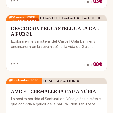
83€
1 DIA
DES DE
23 agost 2026
ÚLTIMES PLACES
DESCOBRINT EL CASTELL GALA DALÍ
A PÚBOL
Explorarem els misteris del Castell Gala Dalí i ens
endinsarem en la seva història, la vida de Gala i
l’univers decoratiu de Dalí.
88€
1 DIA
DES DE
6 setembre 2026
AMB EL CREMALLERA CAP A NÚRIA
La nostra sortida al Santuari de Núria ja és un clàssic
que convida a gaudir de la natura i dels fabulosos
paisatges que veurem des del Cremallera.