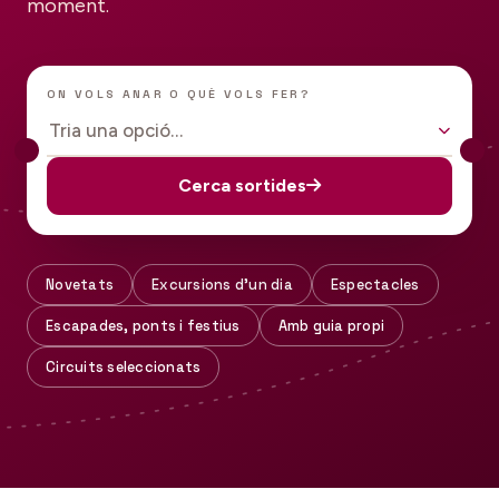
moment.
ON VOLS ANAR O QUÈ VOLS FER?
Tria una opció…
Cerca sortides
Novetats
Excursions d'un dia
Espectacles
Escapades, ponts i festius
Amb guia propi
Circuits seleccionats