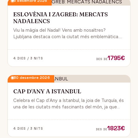
6 desembre 2026
ESLOVÈNIA I ZAGREB: MERCATS
NADALENCS
Viu la màgia del Nadal! Vens amb nosaltres?
Ljubljana destaca com la ciutat més emblemàtica.
Zagreb ha estat reconeguda com una de les millors
destinacions nadalenques d’Europa.
1795€
4 DIES / 3 NITS
DES DE
30 desembre 2026
CAP D'ANY A ISTANBUL
Celebra el Cap d’Any a Istanbul, la joia de Turquía, és
una de les ciutats més fascinants del món, ja que
combina història, cultura i modernitat, on podran
gaudir d’un ambient de festa i alegría.
1823€
4 DIES / 3 NITS
DES DE