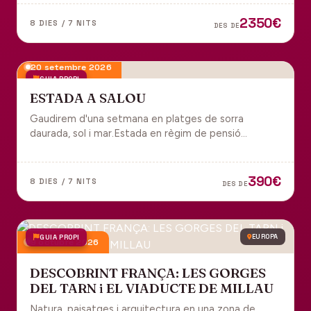
tot inclòs per gaudir plenament de Portugal.
2350€
8 DIES / 7 NITS
DES DE
20 setembre 2026
GUIA PROPI
ESTADA A SALOU
Gaudirem d'una setmana en platges de sorra
daurada, sol i mar.Estada en règim de pensió
completa i sortida en grup des de Manresa.
390€
8 DIES / 7 NITS
DES DE
GUIA PROPI
EUROPA
9 octubre 2026
DESCOBRINT FRANÇA: LES GORGES
DEL TARN i EL VIADUCTE DE MILLAU
Natura, paisatges i arquitectura en una zona de