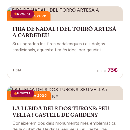
NOVETAT
13 desembre 2026
FIRA DE NADAL i DEL TORRÓ ARTESÀ
A CARDEDEU
Si us agraden les fires nadalenques i els dolços
tradicionals, aquesta fira és ideal per gaudir i
descobrir la màgia del Nadal.
75€
1 DIA
DES DE
NOVETAT
21 novembre 2026
LA LLEIDA DELS DOS TURONS: SEU
VELLA i CASTELL DE GARDENY
Coneixerem dos dels monuments més emblemàtics
de la ciutat de Lleida: la Seu Vella i el Castell de