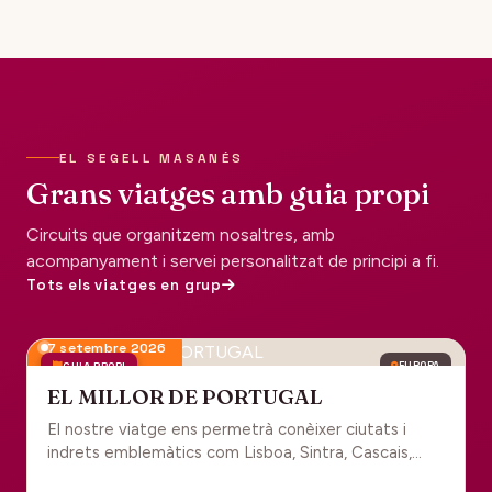
EL SEGELL MASANÉS
Grans viatges amb guia propi
Circuits que organitzem nosaltres, amb
acompanyament i servei personalitzat de principi a fi.
Tots els viatges en grup
7 setembre 2026
GUIA PROPI
EUROPA
EL MILLOR DE PORTUGAL
El nostre viatge ens permetrà conèixer ciutats i
indrets emblemàtics com Lisboa, Sintra, Cascais,
Estoril, Óbidos, Batalha, Braga, Guimaraes i Porto. Un