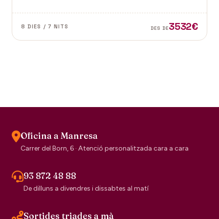
dubte el segell de la tradició escocesa.
3532€
8 DIES / 7 NITS
DES DE
Oficina a Manresa
Carrer del Born, 6 · Atenció personalitzada cara a cara
93 872 48 88
De dilluns a divendres i dissabtes al matí
Sortides triades a mà