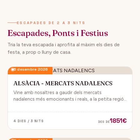
ESCAPADES DE 2 A 3 NITS
Escapades, Ponts i Festius
Tria la teva escapada i aprofita al màxim els dies de
festa, a prop o lluny de casa.
5 desembre 2026
ALSÀCIA - MERCATS NADALENCS
Vine amb nosaltres a gaudir dels mercats
nadalencs més emocionants i reals, a la petita regió
de França, Alsàcia.
1851€
4 DIES / 3 NITS
DES DE