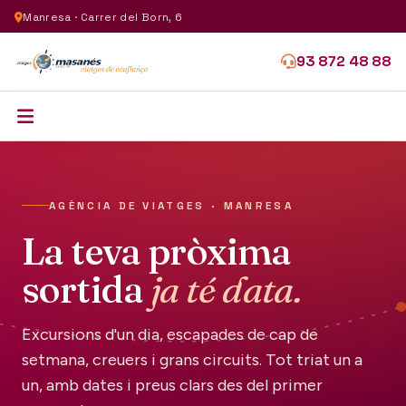
Manresa · Carrer del Born, 6
93 872 48 88
AGÈNCIA DE VIATGES · MANRESA
La teva pròxima
sortida
ja té data.
Excursions d'un dia, escapades de cap de
setmana, creuers i grans circuits. Tot triat un a
un, amb dates i preus clars des del primer