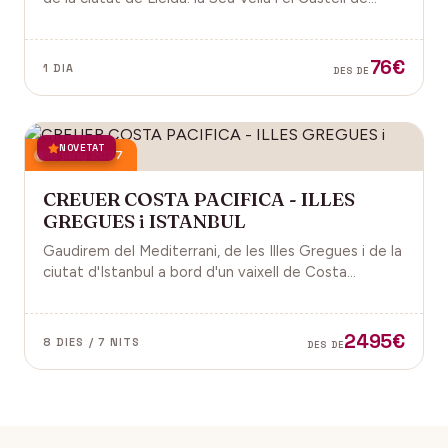
Gardeny, ambdós situats dominant la ciutat.
76€
1 DIA
DES DE
NOVETAT
18 juny 2027
CREUER COSTA PACIFICA - ILLES
GREGUES i ISTANBUL
Gaudirem del Mediterrani, de les Illes Gregues i de la
ciutat d'Istanbul a bord d'un vaixell de Costa
Cruceros pel Pont de Sant Joan.
2495€
8 DIES / 7 NITS
DES DE