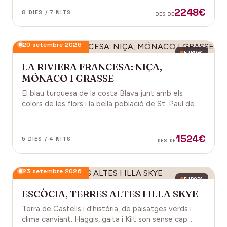
2248€
8 DIES / 7 NITS
DES DE
20 setembre 2026
EUROPA
LA RIVIERA FRANCESA: NIÇA,
MÓNACO I GRASSE
El blau turquesa de la costa Blava junt amb els
colors de les flors i la bella població de St. Paul de
Vence a la Provença fan d'aquest paisatge un indret
digne de visitar. Perfums a Grasse.
1524€
5 DIES / 4 NITS
DES DE
23 setembre 2026
EUROPA
ESCÒCIA, TERRES ALTES I ILLA SKYE
Terra de Castells i d'història, de paisatges verds i
clima canviant. Haggis, gaita i Kilt son sense cap