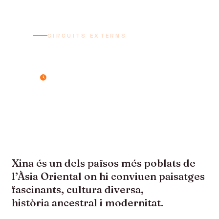
CIRCUITS EXTERNS
XINA TRADICIONAL
12 dies / 11 nits
Xina és un dels països més poblats de
l’Àsia Oriental on hi conviuen paisatges
fascinants, cultura diversa,
història ancestral i modernitat.