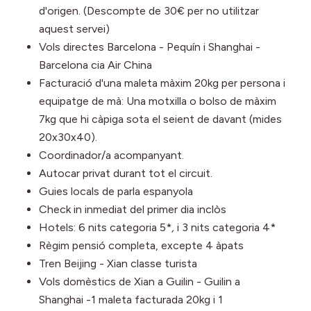
d'origen. (Descompte de 30€ per no utilitzar
aquest servei)
Vols directes Barcelona - Pequín i Shanghai -
Barcelona cia Air China
Facturació d'una maleta màxim 20kg per persona i
equipatge de mà: Una motxilla o bolso de màxim
7kg que hi càpiga sota el seient de davant (mides
20x30x40).
Coordinador/a acompanyant.
Autocar privat durant tot el circuit.
Guies locals de parla espanyola
Check in inmediat del primer dia inclòs
Hotels: 6 nits categoria 5*
,
i 3 nits categoria 4*
Règim pensió completa, excepte 4 àpats
Tren Beijing - Xian classe turista
Vols domèstics de Xian a Guilin - Guilin a
Shanghai -1 maleta facturada 20kg i 1