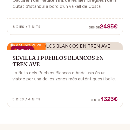
Gaudirem del Mediterrani, de les Illes Gregues i de la
ciutat d'Istanbul a bord d'un vaixell de Costa
Cruceros pel Pont de Sant Joan.
2495€
8 DIES / 7 NITS
DES DE
3 octubre 2026
NOVETAT
SEVILLA I PUEBLOS BLANCOS EN
TREN AVE
La Ruta dels Pueblos Blancos d’Andalusia és un
viatge per una de les zones més autèntiques i belles
del sud d’Espanya, especialment a les províncies de
Cadis i Màlaga. Vens amb nosaltres?
1325€
5 DIES / 4 NITS
DES DE