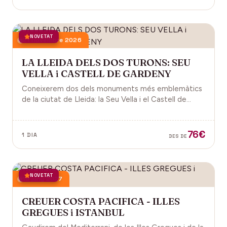
NOVETAT
21 novembre 2026
LA LLEIDA DELS DOS TURONS: SEU
VELLA i CASTELL DE GARDENY
Coneixerem dos dels monuments més emblemàtics
de la ciutat de Lleida: la Seu Vella i el Castell de
Gardeny, ambdós situats dominant la ciutat.
76€
1 DIA
DES DE
NOVETAT
18 juny 2027
CREUER COSTA PACIFICA - ILLES
GREGUES i ISTANBUL