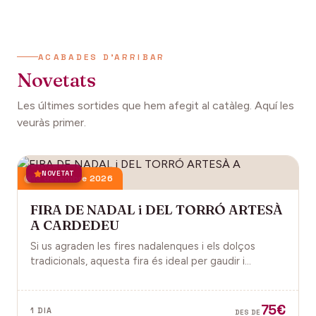
ACABADES D'ARRIBAR
Novetats
Les últimes sortides que hem afegit al catàleg. Aquí les
veuràs primer.
NOVETAT
13 desembre 2026
FIRA DE NADAL i DEL TORRÓ ARTESÀ
A CARDEDEU
Si us agraden les fires nadalenques i els dolços
tradicionals, aquesta fira és ideal per gaudir i
descobrir la màgia del Nadal.
75€
1 DIA
DES DE