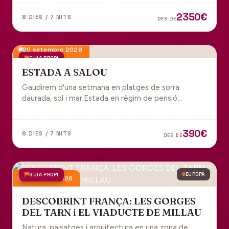
tot inclòs per gaudir plenament de Portugal.
2350€
8 DIES / 7 NITS
DES DE
20 setembre 2026
GUIA PROPI
ESTADA A SALOU
Gaudirem d'una setmana en platges de sorra
daurada, sol i mar.Estada en règim de pensió
completa i sortida en grup des de Manresa.
390€
8 DIES / 7 NITS
DES DE
GUIA PROPI
EUROPA
9 octubre 2026
DESCOBRINT FRANÇA: LES GORGES
DEL TARN i EL VIADUCTE DE MILLAU
Natura, paisatges i arquitectura en una zona de