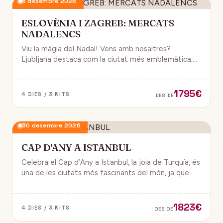
6 desembre 2026
ESLOVÈNIA I ZAGREB: MERCATS
NADALENCS
Viu la màgia del Nadal! Vens amb nosaltres?
Ljubljana destaca com la ciutat més emblemàtica.
Zagreb ha estat reconeguda com una de les millors
destinacions nadalenques d’Europa.
1795€
4 DIES / 3 NITS
DES DE
30 desembre 2026
CAP D'ANY A ISTANBUL
Celebra el Cap d’Any a Istanbul, la joia de Turquía, és
una de les ciutats més fascinants del món, ja que
combina història, cultura i modernitat, on podran
gaudir d’un ambient de festa i alegría.
1823€
4 DIES / 3 NITS
DES DE