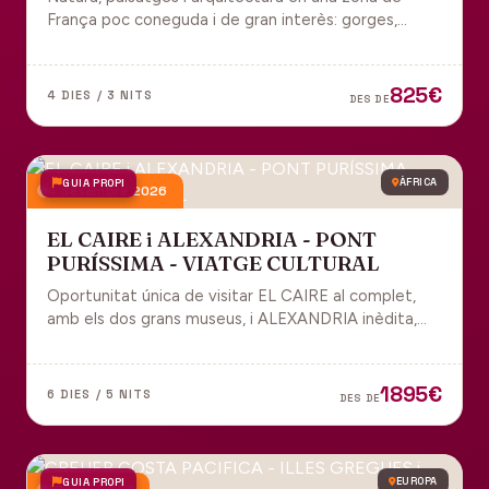
França poc coneguda i de gran interès: gorges,
grutes, pobles medievals i l'impressionant Viaducte
de Millau.
825€
4 DIES / 3 NITS
DES DE
GUIA PROPI
ÀFRICA
4 desembre 2026
EL CAIRE i ALEXANDRIA - PONT
PURÍSSIMA - VIATGE CULTURAL
Oportunitat única de visitar EL CAIRE al complet,
amb els dos grans museus, i ALEXANDRIA inèdita,
amb l'espectacular biblioteca.
1895€
6 DIES / 5 NITS
DES DE
GUIA PROPI
EUROPA