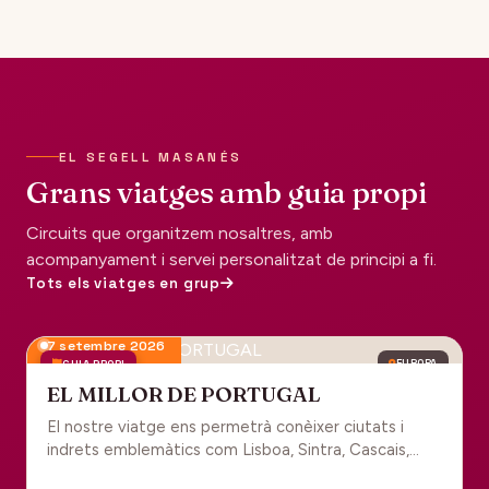
EL SEGELL MASANÉS
Grans viatges amb guia propi
Circuits que organitzem nosaltres, amb
acompanyament i servei personalitzat de principi a fi.
Tots els viatges en grup
7 setembre 2026
GUIA PROPI
EUROPA
EL MILLOR DE PORTUGAL
El nostre viatge ens permetrà conèixer ciutats i
indrets emblemàtics com Lisboa, Sintra, Cascais,
Estoril, Óbidos, Batalha, Braga, Guimaraes i Porto. Un