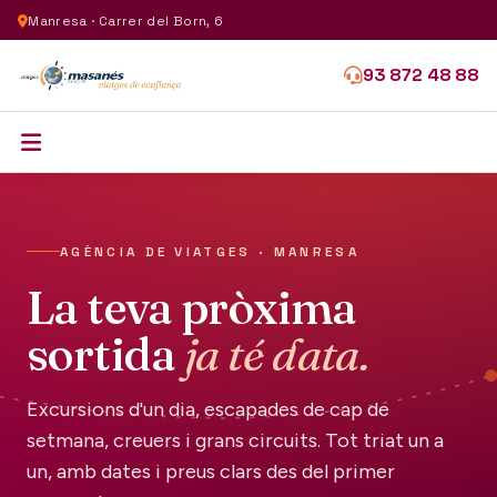
Manresa · Carrer del Born, 6
93 872 48 88
AGÈNCIA DE VIATGES · MANRESA
La teva pròxima
sortida
ja té data.
Excursions d'un dia, escapades de cap de
setmana, creuers i grans circuits. Tot triat un a
un, amb dates i preus clars des del primer