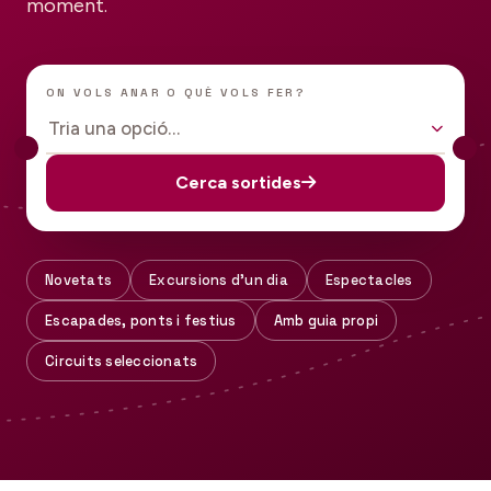
moment.
ON VOLS ANAR O QUÈ VOLS FER?
Tria una opció…
Cerca sortides
Novetats
Excursions d'un dia
Espectacles
Escapades, ponts i festius
Amb guia propi
Circuits seleccionats