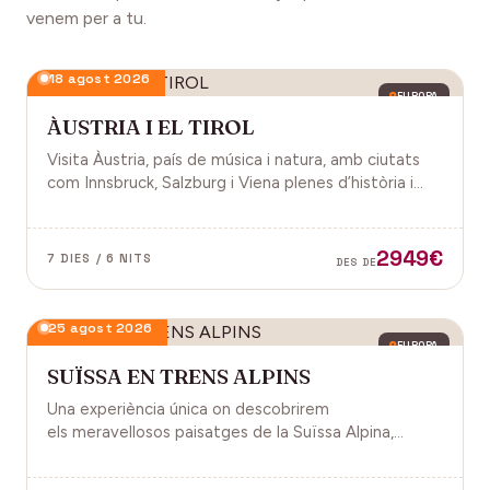
venem per a tu.
18 agost 2026
EUROPA
ÀUSTRIA I EL TIROL
Visita Àustria, país de música i natura, amb ciutats
com Innsbruck, Salzburg i Viena plenes d’història i
encant.
2949€
7 DIES / 6 NITS
DES DE
25 agost 2026
EUROPA
SUÏSSA EN TRENS ALPINS
Una experiència única on descobrirem
els meravellosos paisatges de la Suïssa Alpina,
gràcies als trens panoràmics, la natura, la
gastronomia i molt més!