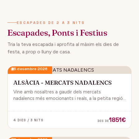
134€
12 desembre 2026
DES DE
ESCAPADES DE 2 A 3 NITS
Escapades, Ponts i Festius
Tria la teva escapada i aprofita al màxim els dies de
festa, a prop o lluny de casa.
5 desembre 2026
ALSÀCIA - MERCATS NADALENCS
Vine amb nosaltres a gaudir dels mercats
nadalencs més emocionants i reals, a la petita regió
de França, Alsàcia.
1851€
4 DIES / 3 NITS
DES DE