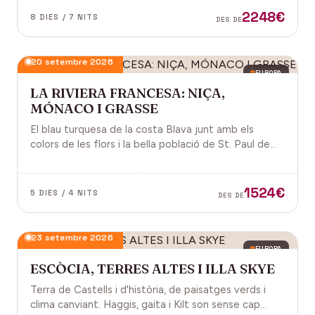
2248€
8 DIES / 7 NITS
DES DE
20 setembre 2026
EUROPA
LA RIVIERA FRANCESA: NIÇA,
MÓNACO I GRASSE
El blau turquesa de la costa Blava junt amb els
colors de les flors i la bella població de St. Paul de
Vence a la Provença fan d'aquest paisatge un indret
digne de visitar. Perfums a Grasse.
1524€
5 DIES / 4 NITS
DES DE
23 setembre 2026
EUROPA
ESCÒCIA, TERRES ALTES I ILLA SKYE
Terra de Castells i d'història, de paisatges verds i
clima canviant. Haggis, gaita i Kilt son sense cap