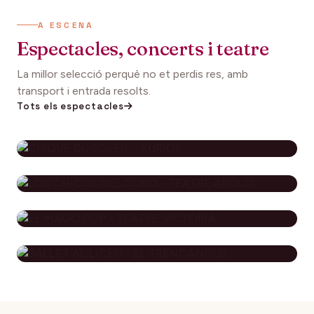
A ESCENA
Espectacles, concerts i teatre
La millor selecció perquè no et perdis res, amb
transport i entrada resolts.
Tots els espectacles
CIRQUE DU SOLEIL - KURIOS
112€
27 setembre 2026
DES DE
LOS CHICOS DEL CORO - TEATRE
APOLO
EL MAGO POP - TEATRE
79€
29 novembre 2026
DES DE
VICTÒRIA
BALLET AL LICEU - EL
115€
10 desembre 2026
DES DE
TRENCANOUS