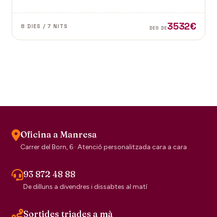
dubte el segell de la tradició escocesa.
3532€
8 DIES / 7 NITS
DES DE
Oficina a Manresa
Carrer del Born, 6 · Atenció personalitzada cara a cara
93 872 48 88
De dilluns a divendres i dissabtes al matí
Sortides triades a mà