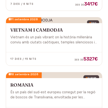
3417€
7 DIES / 6 NITS
DES DE
11 setembre 2026
ÀSIA
VIETNAM I CAMBODJA
Vietnam és un país vibrant on la història mil·lenària
conviu amb ciutats caòtiques, temples silenciosos i
una naturalesa exuberant d'arrossars, muntanyes i
badies. Cambodja és un murmuri de selva i pedra
antiga, on els temples d'Angkor emergeixen entre
5327€
17 DIES / 15 NITS
DES DE
arrels.
16 setembre 2026
EUROPA
ROMANIA
És un país del sud-est europeu conegut per la regió
de boscos de Transilvania, envoltada per les
muntanyes Carpats. Castell de Bran, fortalesa del
segle XIV i el Castell de Peles.