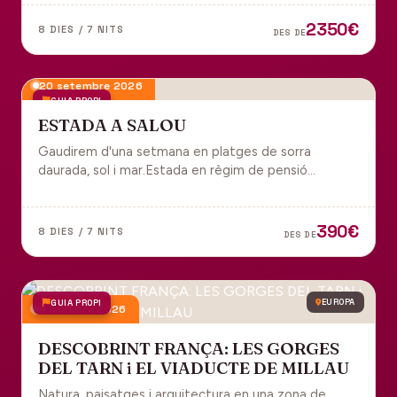
tot inclòs per gaudir plenament de Portugal.
2350€
8 DIES / 7 NITS
DES DE
20 setembre 2026
GUIA PROPI
ESTADA A SALOU
Gaudirem d'una setmana en platges de sorra
daurada, sol i mar.Estada en règim de pensió
completa i sortida en grup des de Manresa.
390€
8 DIES / 7 NITS
DES DE
GUIA PROPI
EUROPA
9 octubre 2026
DESCOBRINT FRANÇA: LES GORGES
DEL TARN i EL VIADUCTE DE MILLAU
Natura, paisatges i arquitectura en una zona de