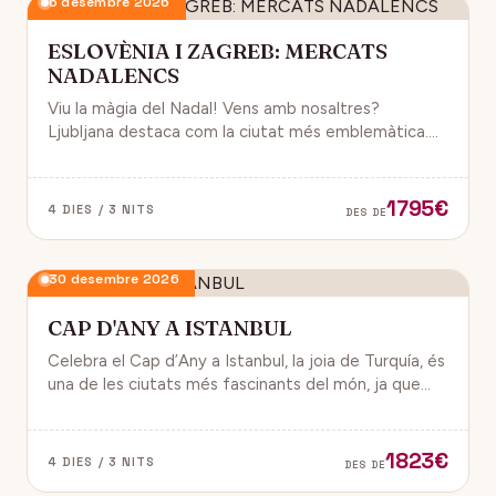
6 desembre 2026
ESLOVÈNIA I ZAGREB: MERCATS
NADALENCS
Viu la màgia del Nadal! Vens amb nosaltres?
Ljubljana destaca com la ciutat més emblemàtica.
Zagreb ha estat reconeguda com una de les millors
destinacions nadalenques d’Europa.
1795€
4 DIES / 3 NITS
DES DE
30 desembre 2026
CAP D'ANY A ISTANBUL
Celebra el Cap d’Any a Istanbul, la joia de Turquía, és
una de les ciutats més fascinants del món, ja que
combina història, cultura i modernitat, on podran
gaudir d’un ambient de festa i alegría.
1823€
4 DIES / 3 NITS
DES DE