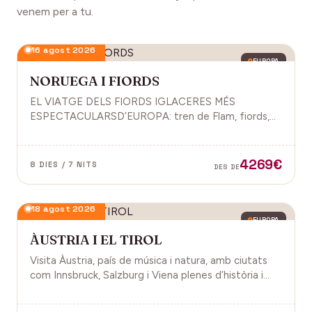
venem per a tu.
16 agost 2026
EUROPA
NORUEGA I FIORDS
EL VIATGE DELS FIORDS IGLACERES MÉS
ESPECTACULARSD’EUROPA: tren de Flam, fiords,
cultura vikinga i molt més.
4269€
8 DIES / 7 NITS
DES DE
18 agost 2026
EUROPA
ÀUSTRIA I EL TIROL
Visita Àustria, país de música i natura, amb ciutats
com Innsbruck, Salzburg i Viena plenes d’història i
encant.