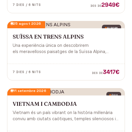
2949€
7 DIES / 6 NITS
DES DE
25 agost 2026
EUROPA
SUÏSSA EN TRENS ALPINS
Una experiència única on descobrirem
els meravellosos paisatges de la Suïssa Alpina,
gràcies als trens panoràmics, la natura, la
gastronomia i molt més!
3417€
7 DIES / 6 NITS
DES DE
11 setembre 2026
ÀSIA
VIETNAM I CAMBODJA
Vietnam és un país vibrant on la història mil·lenària
conviu amb ciutats caòtiques, temples silenciosos i
una naturalesa exuberant d'arrossars, muntanyes i
badies. Cambodja és un murmuri de selva i pedra