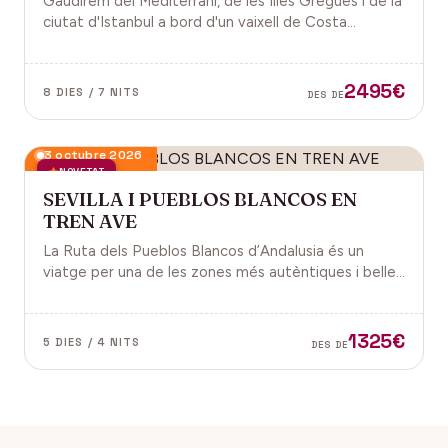
Gaudirem del Mediterrani, de les Illes Gregues i de la
ciutat d'Istanbul a bord d'un vaixell de Costa
Cruceros pel Pont de Sant Joan.
2495€
8 DIES / 7 NITS
DES DE
3 octubre 2026
NOVETAT
SEVILLA I PUEBLOS BLANCOS EN
TREN AVE
La Ruta dels Pueblos Blancos d’Andalusia és un
viatge per una de les zones més autèntiques i belles
del sud d’Espanya, especialment a les províncies de
Cadis i Màlaga. Vens amb nosaltres?
1325€
5 DIES / 4 NITS
DES DE