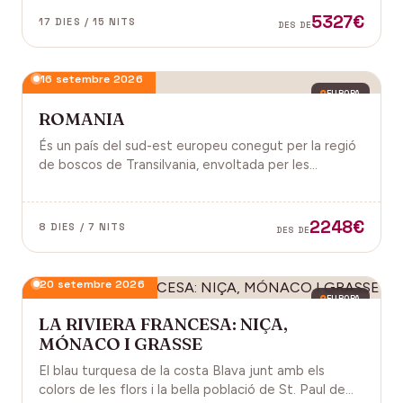
antiga, on els temples d'Angkor emergeixen entre
5327€
17 DIES / 15 NITS
DES DE
arrels.
16 setembre 2026
EUROPA
ROMANIA
És un país del sud-est europeu conegut per la regió
de boscos de Transilvania, envoltada per les
muntanyes Carpats. Castell de Bran, fortalesa del
segle XIV i el Castell de Peles.
2248€
8 DIES / 7 NITS
DES DE
20 setembre 2026
EUROPA
LA RIVIERA FRANCESA: NIÇA,
MÓNACO I GRASSE
El blau turquesa de la costa Blava junt amb els
colors de les flors i la bella població de St. Paul de