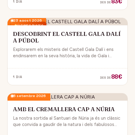
83€
1 DIA
DES DE
23 agost 2026
ÚLTIMES PLACES
DESCOBRINT EL CASTELL GALA DALÍ
A PÚBOL
Explorarem els misteris del Castell Gala Dalí i ens
endinsarem en la seva història, la vida de Gala i
l’univers decoratiu de Dalí.
88€
1 DIA
DES DE
6 setembre 2026
AMB EL CREMALLERA CAP A NÚRIA
La nostra sortida al Santuari de Núria ja és un clàssic
que convida a gaudir de la natura i dels fabulosos
paisatges que veurem des del Cremallera.