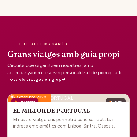
EL SEGELL MASANÉS
Grans viatges amb guia propi
Circuits que organitzem nosaltres, amb
acompanyament i servei personalitzat de principi a fi.
Tots els viatges en grup
7 setembre 2026
GUIA PROPI
EUROPA
EL MILLOR DE PORTUGAL
El nostre viatge ens permetrà conèixer ciutats i
indrets emblemàtics com Lisboa, Sintra, Cascais,
Estoril, Óbidos, Batalha, Braga, Guimaraes i Porto. Un