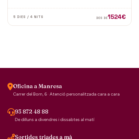
Vence a la Provença fan d'aquest paisatge un indret
digne de visitar. Perfums a Grasse.
1524€
5 DIES / 4 NITS
DES DE
Oficina a Manresa
Carrer del Born, 6 · Atenció personalitzada cara a cara
93 872 48 88
De dilluns a divendres i dissabtes al matí
Sortides triades a mà