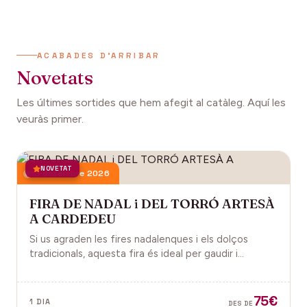
ACABADES D'ARRIBAR
Novetats
Les últimes sortides que hem afegit al catàleg. Aquí les
veuràs primer.
NOVETAT
13 desembre 2026
FIRA DE NADAL i DEL TORRÓ ARTESÀ
A CARDEDEU
Si us agraden les fires nadalenques i els dolços
tradicionals, aquesta fira és ideal per gaudir i
descobrir la màgia del Nadal.
75€
1 DIA
DES DE