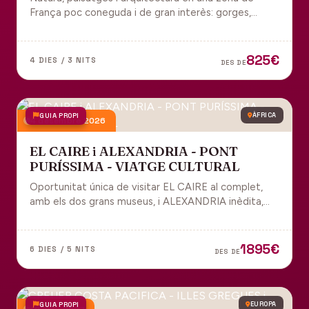
França poc coneguda i de gran interès: gorges,
grutes, pobles medievals i l'impressionant Viaducte
de Millau.
825€
4 DIES / 3 NITS
DES DE
GUIA PROPI
ÀFRICA
4 desembre 2026
EL CAIRE i ALEXANDRIA - PONT
PURÍSSIMA - VIATGE CULTURAL
Oportunitat única de visitar EL CAIRE al complet,
amb els dos grans museus, i ALEXANDRIA inèdita,
amb l'espectacular biblioteca.
1895€
6 DIES / 5 NITS
DES DE
GUIA PROPI
EUROPA