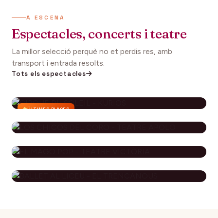
A ESCENA
Espectacles, concerts i teatre
La millor selecció perquè no et perdis res, amb
transport i entrada resolts.
Tots els espectacles
ÚLTIMES PLACES
CIRQUE DU SOLEIL - KURIOS
112€
27 setembre 2026
DES DE
LOS CHICOS DEL CORO - TEATRE
APOLO
EL MAGO POP - TEATRE
79€
29 novembre 2026
DES DE
VICTÒRIA
BALLET AL LICEU - EL
115€
10 desembre 2026
DES DE
TRENCANOUS