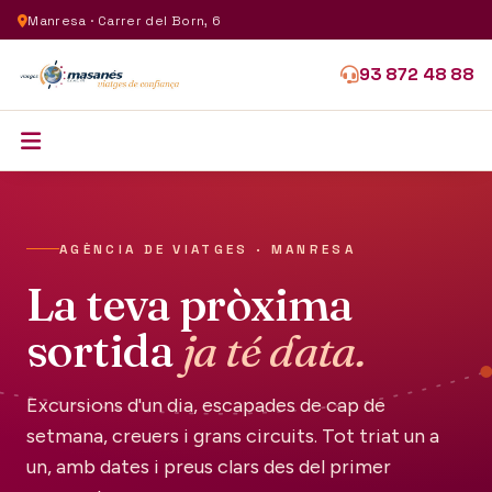
Manresa · Carrer del Born, 6
93 872 48 88
AGÈNCIA DE VIATGES · MANRESA
La teva pròxima
sortida
ja té data.
Excursions d'un dia, escapades de cap de
setmana, creuers i grans circuits. Tot triat un a
un, amb dates i preus clars des del primer