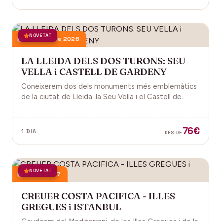
NOVETAT
21 novembre 2026
LA LLEIDA DELS DOS TURONS: SEU
VELLA i CASTELL DE GARDENY
Coneixerem dos dels monuments més emblemàtics
de la ciutat de Lleida: la Seu Vella i el Castell de
Gardeny, ambdós situats dominant la ciutat.
76€
1 DIA
DES DE
NOVETAT
18 juny 2027
CREUER COSTA PACIFICA - ILLES
GREGUES i ISTANBUL