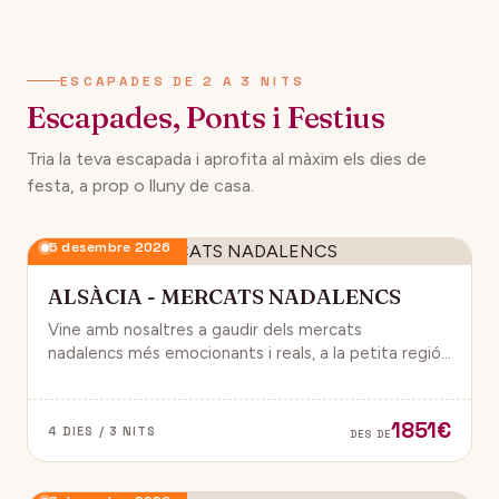
134€
12 desembre 2026
DES DE
ESCAPADES DE 2 A 3 NITS
Escapades, Ponts i Festius
Tria la teva escapada i aprofita al màxim els dies de
festa, a prop o lluny de casa.
5 desembre 2026
ALSÀCIA - MERCATS NADALENCS
Vine amb nosaltres a gaudir dels mercats
nadalencs més emocionants i reals, a la petita regió
de França, Alsàcia.
1851€
4 DIES / 3 NITS
DES DE