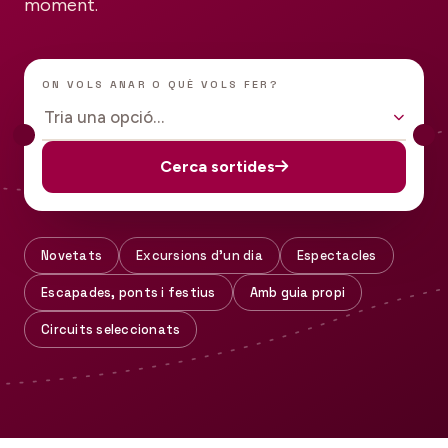
moment.
ON VOLS ANAR O QUÈ VOLS FER?
Tria una opció…
Cerca sortides
Novetats
Excursions d'un dia
Espectacles
Escapades, ponts i festius
Amb guia propi
Circuits seleccionats