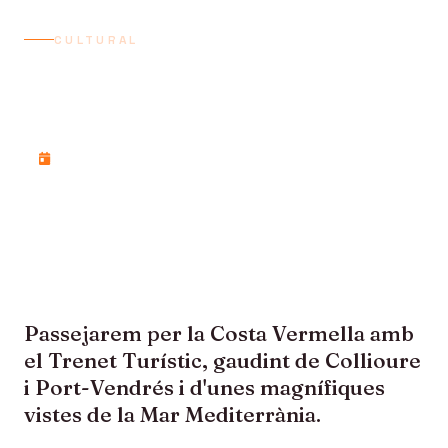
CULTURAL
EL PETIT TREN TURISTIC
DE LA COSTA VERMELLA
Diumenge, 16 d'agost de 2026
Passejarem per la Costa Vermella amb
el Trenet Turístic, gaudint de Collioure
i Port-Vendrés i d'unes magnífiques
vistes de la Mar Mediterrània.