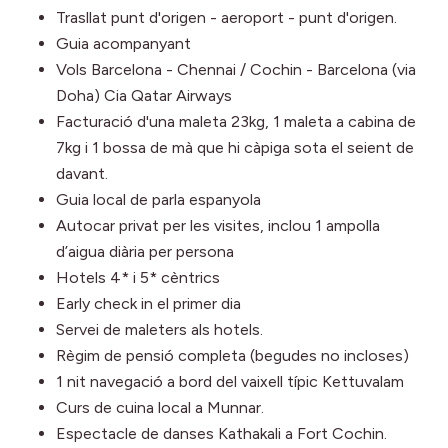
Trasllat punt d'origen - aeroport - punt d'origen.
Guia acompanyant
Vols Barcelona - Chennai / Cochin - Barcelona (via
Doha) Cia Qatar Airways
Facturació d'una maleta 23kg, 1 maleta a cabina de
7kg i 1 bossa de mà que hi càpiga sota el seient de
davant.
Guia local de parla espanyola
Autocar privat per les visites, inclou 1 ampolla
d’aigua diària per persona
Hotels 4* i 5* cèntrics
Early check in el primer dia
Servei de maleters als hotels.
Règim de pensió completa (begudes no incloses)
1 nit navegació a bord del vaixell típic Kettuvalam
Curs de cuina local a Munnar.
Espectacle de danses Kathakali a Fort Cochin.