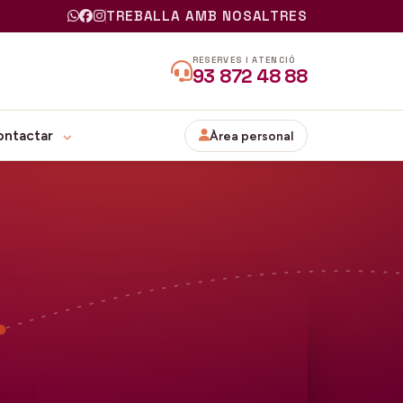
TREBALLA AMB NOSALTRES
RESERVES I ATENCIÓ
93 872 48 88
ontactar
Àrea personal