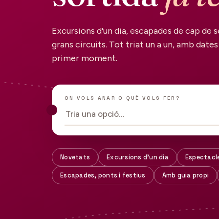
Excursions d'un dia, escapades de cap de s
grans circuits. Tot triat un a un, amb dates 
primer moment.
ON VOLS ANAR O QUÈ VOLS FER?
Tria una opció…
Novetats
Excursions d'un dia
Espectacl
Escapades, ponts i festius
Amb guia propi