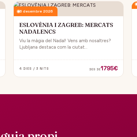
6 desembre 2026
ESLOVÈNIA I ZAGREB: MERCATS
NADALENCS
Viu la màgia del Nadal! Vens amb nosaltres?
Ljubljana destaca com la ciutat
més emblemàtica. Zagreb ha estat
reconeguda com una de les millors
destinacions nadalenques d’Europa.
1795€
4 DIES / 3 NITS
DES DE
guia propi