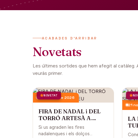
ACABADES D'ARRIBAR
Novetats
Les últimes sortides que hem afegit al catàleg. 
veuràs primer.
NOVETAT
NO
13 desembre 2026
21 n
FIRA DE NADAL i DEL
TORRÓ ARTESÀ A
LA
CARDEDEU
TUR
Si us agraden les fires
CA
nadalenques i els dolços
Cone