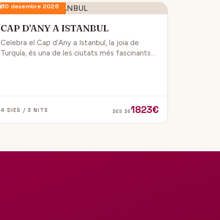
30 desembre 2026
CAP D'ANY A ISTANBUL
Celebra el Cap d’Any a Istanbul, la joia de
Turquía, és una de les ciutats més fascinants
del món, ja que combina història, cultura i
modernitat, on podran gaudir d’un ambient de
festa i alegría.
1823€
4 DIES / 3 NITS
DES DE