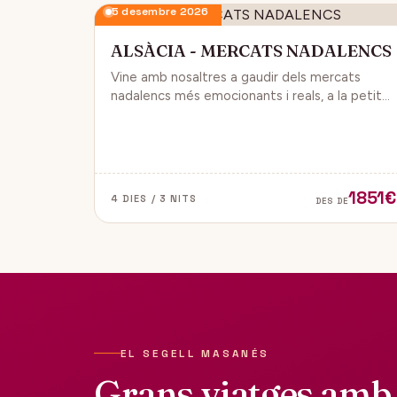
5 desembre 2026
ALSÀCIA - MERCATS NADALENCS
Vine amb nosaltres a gaudir dels mercats
nadalencs més emocionants i reals, a la petita
regió de França, Alsàcia.
1851€
4 DIES / 3 NITS
DES DE
EL SEGELL MASANÉS
Grans viatges amb 