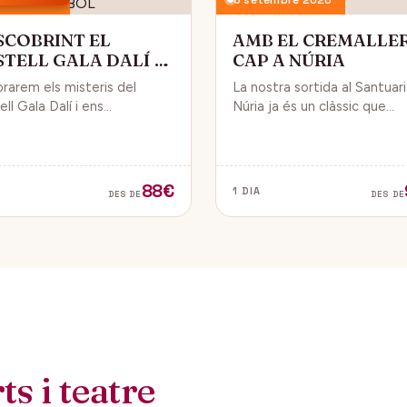
SCOBRINT EL
AMB EL CREMALLE
STELL GALA DALÍ A
CAP A NÚRIA
BOL
orarem els misteris del
La nostra sortida al Santuar
ll Gala Dalí i ens
Núria ja és un clàssic que
sarem en la seva història, la
convida a gaudir de la natura
de Gala i l’univers decoratiu
dels fabulosos paisatges q
lí.
veurem des del Cremallera.
88€
1 DIA
DES DE
DES DE
s i teatre