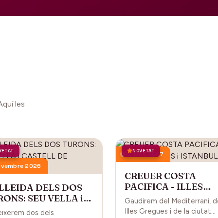
Aquí les
VETAT
NOVETAT
18 juny 2027
ovembre 2026
CREUER COSTA
PACIFICA - ILLES
 LLEIDA DELS DOS
GREGUES i ISTANBU
ONS: SEU VELLA i
Gaudirem del Mediterrani, d
STELL DE GARDENY
Illes Gregues i de la ciutat
ixerem dos dels