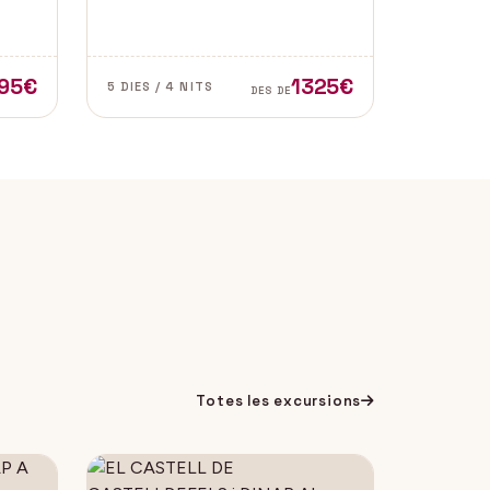
l de
de les zones més autèntiques i
e
belles del sud d’Espanya,
especialment a les províncies de
Cadis i Màlaga. Vens amb
95€
1325€
5 DIES / 4 NITS
DES DE
nosaltres?
Totes les excursions