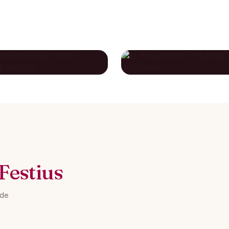
S CHICOS DEL
EL MAGO POP -
RO - TEATRE
TEATRE VICTÒRI
OLO
79€
novembre 2026
10 desembre 2026
DES DE
DES DE
Festius
 de