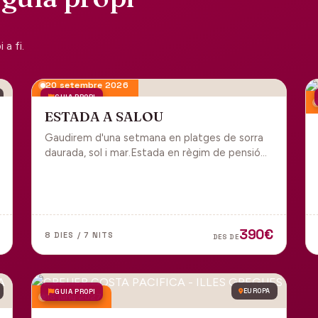
a fi.
20 setembre 2026
GUIA PROPI
ESTADA A SALOU
Gaudirem d'una setmana en platges de sorra
daurada, sol i mar.Estada en règim de pensió
completa i sortida en grup des de Manresa.
390€
8 DIES / 7 NITS
DES DE
GUIA PROPI
EUROPA
18 juny 2027