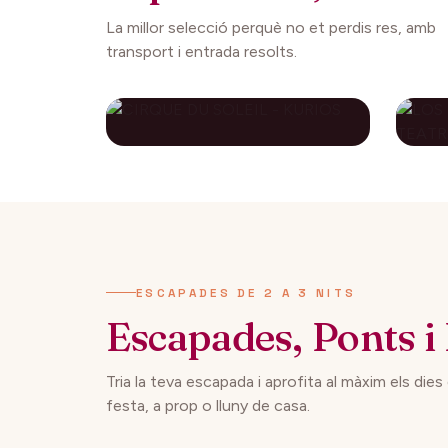
La millor selecció perquè no et perdis res, amb
transport i entrada resolts.
CIRQUE DU SOLEIL -
LO
KURIOS
CO
AP
112€
27 setembre 2026
29 
DES DE
ESCAPADES DE 2 A 3 NITS
Escapades, Ponts i 
Tria la teva escapada i aprofita al màxim els dies
festa, a prop o lluny de casa.