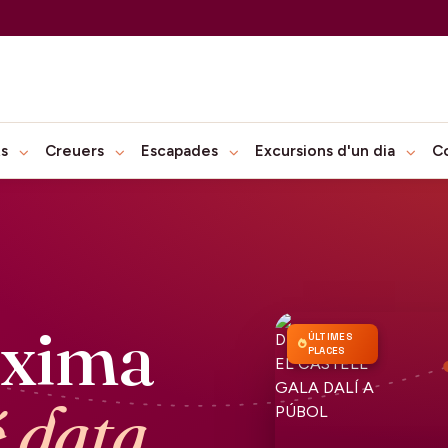
ts
Creuers
Escapades
Excursions d'un dia
C
òxima
ÚLTIMES
PLACES
é data.