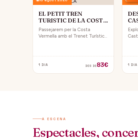
EL PETIT TREN
DE
TURISTIC DE LA COSTA
CA
VERMELLA
PÚ
Passejarem per la Costa
Expl
Vermella amb el Trenet Turístic,
Caste
gaudint de Collioure i Port-
endin
Vendrés i d'unes magnífiques
vida 
vistes de la Mar Mediterrània.
de Da
83€
1 DIA
1 DIA
DES DE
A ESCENA
Espectacles, concert