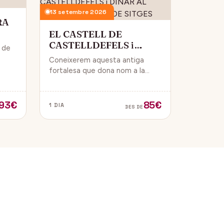
13 setembre 2026
RA
EL CASTELL DE
CASTELLDEFELS i
i de
DINAR AL PASSEIG
Coneixerem aquesta antiga
MARITIM DE SITGES
 i
fortalesa que dona nom a la
ue
ciutat i que està construïda en
un punt estratègic amb vistes al
mar Mediterrani.
93€
85€
1 DIA
DES DE