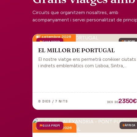
Circuits que organitzem nosaltres, amb
acompanyament i servei personalitzat de principi 
7 setembre 2026
GUIA PROPI
EUROPA
EL MILLOR DE PORTUGAL
El nostre viatge ens permetrà conèixer ciutats
i indrets emblemàtics com Lisboa, Sintra,
Cascais, Estoril, Óbidos, Batalha, Braga,
Guimaraes i Porto. Un tot inclòs per gaudir
plenament de Portugal.
2350€
8 DIES / 7 NITS
DES DE
GUIA PROPI
ÀFRICA
4 desembre 2026