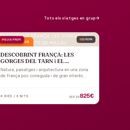
Tots els viatges en grup
GUIA PROPI
EUROPA
9 octubre 2026
DESCOBRINT FRANÇA: LES
GORGES DEL TARN i EL
VIADUCTE DE MILLAU
Natura, paisatges i arquitectura en una zona
de França poc coneguda i de gran interès:
gorges, grutes, pobles medievals i
l'impressionant Viaducte de Millau.
825€
4 DIES / 3 NITS
DES DE