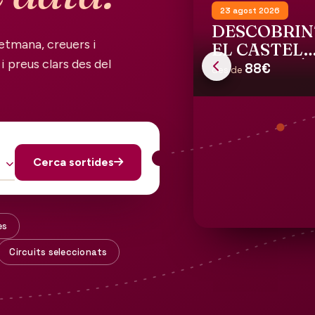
23 agost 2026
DESCOBRIN
etmana, creuers i
EL CASTELL
i preus clars des del
GALA DALÍ 
88€
des de
PÚBOL
Cerca sortides
es
Circuits seleccionats