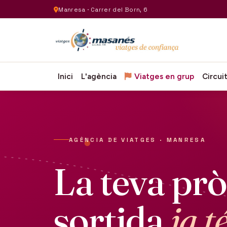
Manresa · Carrer del Born, 6
Inici
L'agència
Viatges en grup
Circui
AGÈNCIA DE VIATGES · MANRESA
La teva pr
sortida
ja t