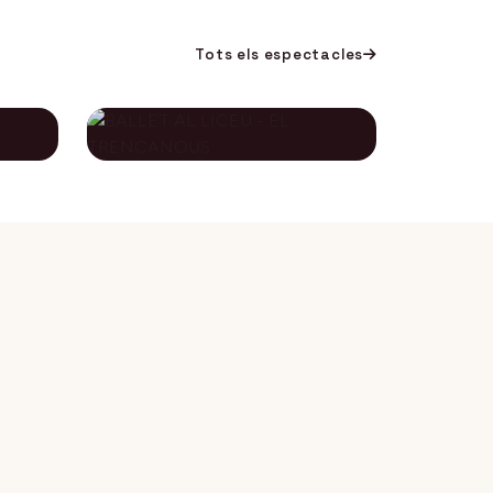
Tots els espectacles
BALLET AL LICEU -
A
EL TRENCANOUS
115€
134€
12 desembre 2026
DES DE