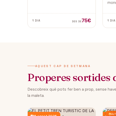
tradicionals, aquesta fira és ideal
monu
per gaudir i descobrir la màgia
de la
del Nadal.
Vella
ambd
75€
1 DIA
1 DIA
DES DE
ciuta
AQUEST CAP DE SETMANA
Properes sortides 
Descobreix què pots fer ben a prop, sense have
la maleta.
ÚLT
16 agost 2026
23 a