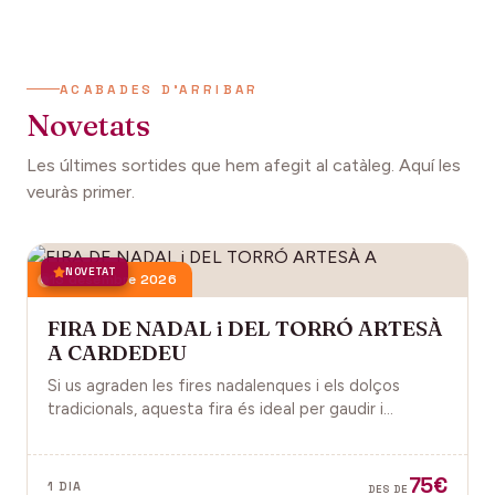
ACABADES D'ARRIBAR
Novetats
Les últimes sortides que hem afegit al catàleg. Aquí les
veuràs primer.
NOVETAT
13 desembre 2026
FIRA DE NADAL i DEL TORRÓ ARTESÀ
A CARDEDEU
Si us agraden les fires nadalenques i els dolços
tradicionals, aquesta fira és ideal per gaudir i
descobrir la màgia del Nadal.
75€
1 DIA
DES DE