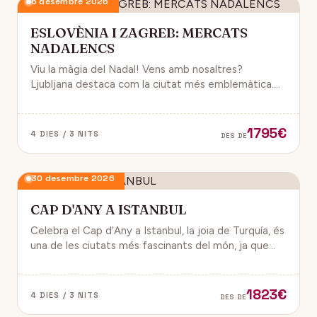
6 desembre 2026
ESLOVÈNIA I ZAGREB: MERCATS
NADALENCS
Viu la màgia del Nadal! Vens amb nosaltres?
Ljubljana destaca com la ciutat més emblemàtica.
Zagreb ha estat reconeguda com una de les millors
destinacions nadalenques d’Europa.
1795€
4 DIES / 3 NITS
DES DE
30 desembre 2026
CAP D'ANY A ISTANBUL
Celebra el Cap d’Any a Istanbul, la joia de Turquía, és
una de les ciutats més fascinants del món, ja que
combina història, cultura i modernitat, on podran
gaudir d’un ambient de festa i alegría.
1823€
4 DIES / 3 NITS
DES DE