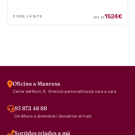
Vence a la Provença fan d'aquest paisatge un indret
digne de visitar. Perfums a Grasse.
1524€
5 DIES / 4 NITS
DES DE
Oficina a Manresa
Carrer del Born, 6 · Atenció personalitzada cara a cara
93 872 48 88
De dilluns a divendres i dissabtes al matí
Sortides triades a mà