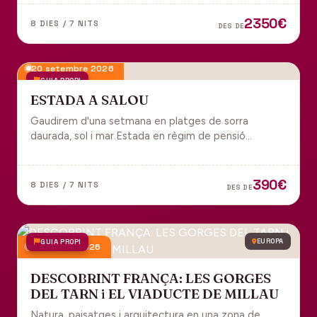
tot inclòs per gaudir plenament de Portugal.
2350€
8 DIES / 7 NITS
DES DE
20 setembre 2026
GUIA PROPI
ESTADA A SALOU
Gaudirem d'una setmana en platges de sorra
daurada, sol i mar.Estada en règim de pensió
completa i sortida en grup des de Manresa.
390€
8 DIES / 7 NITS
DES DE
GUIA PROPI
EUROPA
9 octubre 2026
DESCOBRINT FRANÇA: LES GORGES
DEL TARN i EL VIADUCTE DE MILLAU
Natura, paisatges i arquitectura en una zona de