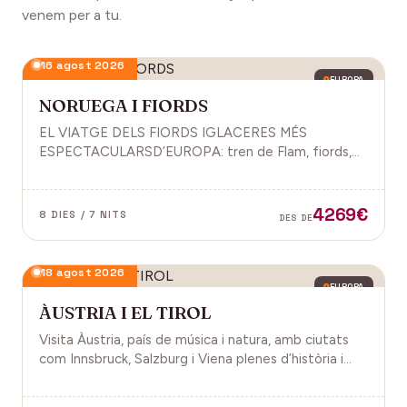
venem per a tu.
16 agost 2026
EUROPA
NORUEGA I FIORDS
EL VIATGE DELS FIORDS IGLACERES MÉS
ESPECTACULARSD’EUROPA: tren de Flam, fiords,
cultura vikinga i molt més.
4269€
8 DIES / 7 NITS
DES DE
18 agost 2026
EUROPA
ÀUSTRIA I EL TIROL
Visita Àustria, país de música i natura, amb ciutats
com Innsbruck, Salzburg i Viena plenes d’història i
encant.