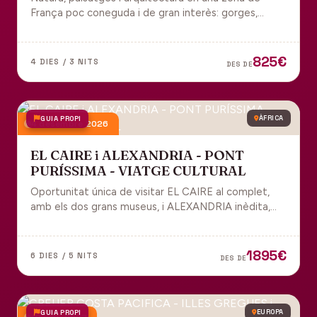
França poc coneguda i de gran interès: gorges,
grutes, pobles medievals i l'impressionant Viaducte
de Millau.
825€
4 DIES / 3 NITS
DES DE
GUIA PROPI
ÀFRICA
4 desembre 2026
EL CAIRE i ALEXANDRIA - PONT
PURÍSSIMA - VIATGE CULTURAL
Oportunitat única de visitar EL CAIRE al complet,
amb els dos grans museus, i ALEXANDRIA inèdita,
amb l'espectacular biblioteca.
1895€
6 DIES / 5 NITS
DES DE
GUIA PROPI
EUROPA