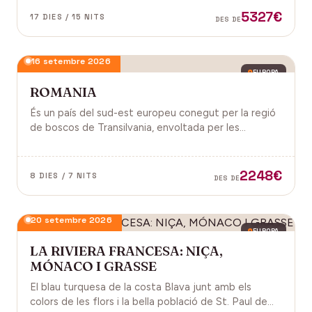
antiga, on els temples d'Angkor emergeixen entre
5327€
17 DIES / 15 NITS
DES DE
arrels.
16 setembre 2026
EUROPA
ROMANIA
És un país del sud-est europeu conegut per la regió
de boscos de Transilvania, envoltada per les
muntanyes Carpats. Castell de Bran, fortalesa del
segle XIV i el Castell de Peles.
2248€
8 DIES / 7 NITS
DES DE
20 setembre 2026
EUROPA
LA RIVIERA FRANCESA: NIÇA,
MÓNACO I GRASSE
El blau turquesa de la costa Blava junt amb els
colors de les flors i la bella població de St. Paul de