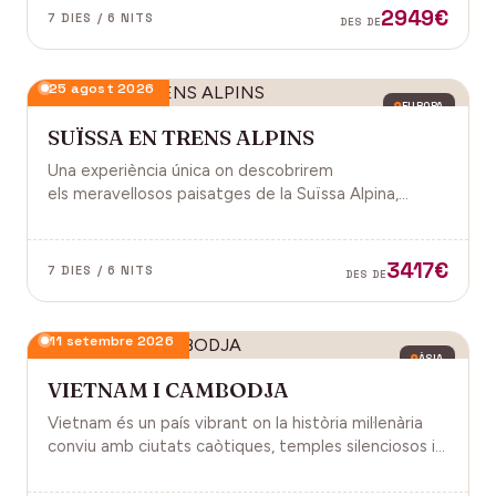
2949€
7 DIES / 6 NITS
DES DE
25 agost 2026
EUROPA
SUÏSSA EN TRENS ALPINS
Una experiència única on descobrirem
els meravellosos paisatges de la Suïssa Alpina,
gràcies als trens panoràmics, la natura, la
gastronomia i molt més!
3417€
7 DIES / 6 NITS
DES DE
11 setembre 2026
ÀSIA
VIETNAM I CAMBODJA
Vietnam és un país vibrant on la història mil·lenària
conviu amb ciutats caòtiques, temples silenciosos i
una naturalesa exuberant d'arrossars, muntanyes i
badies. Cambodja és un murmuri de selva i pedra