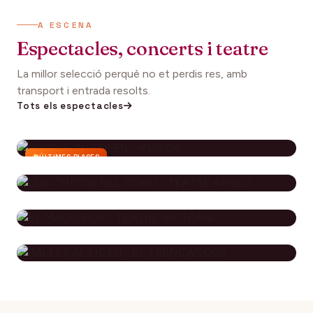
A ESCENA
Espectacles, concerts i teatre
La millor selecció perquè no et perdis res, amb
transport i entrada resolts.
Tots els espectacles
ÚLTIMES PLACES
CIRQUE DU SOLEIL - KURIOS
112€
27 setembre 2026
DES DE
LOS CHICOS DEL CORO - TEATRE
APOLO
EL MAGO POP - TEATRE
79€
29 novembre 2026
DES DE
VICTÒRIA
BALLET AL LICEU - EL
115€
10 desembre 2026
DES DE
TRENCANOUS