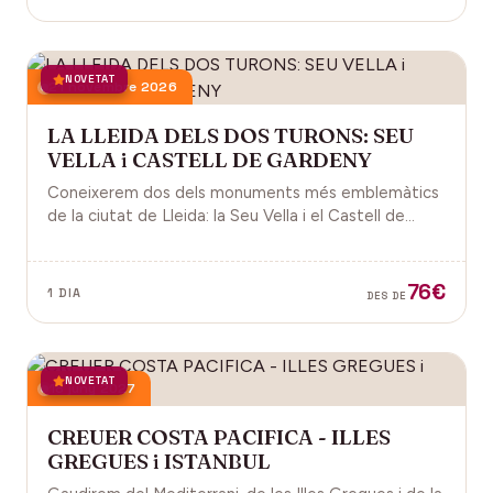
NOVETAT
21 novembre 2026
LA LLEIDA DELS DOS TURONS: SEU
VELLA i CASTELL DE GARDENY
Coneixerem dos dels monuments més emblemàtics
de la ciutat de Lleida: la Seu Vella i el Castell de
Gardeny, ambdós situats dominant la ciutat.
76€
1 DIA
DES DE
NOVETAT
18 juny 2027
CREUER COSTA PACIFICA - ILLES
GREGUES i ISTANBUL