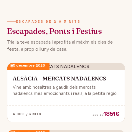
134€
12 desembre 2026
DES DE
ESCAPADES DE 2 A 3 NITS
Escapades, Ponts i Festius
Tria la teva escapada i aprofita al màxim els dies de
festa, a prop o lluny de casa.
5 desembre 2026
ALSÀCIA - MERCATS NADALENCS
Vine amb nosaltres a gaudir dels mercats
nadalencs més emocionants i reals, a la petita regió
de França, Alsàcia.
1851€
4 DIES / 3 NITS
DES DE