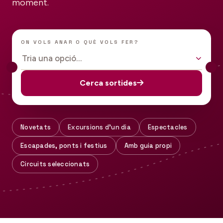
moment.
ON VOLS ANAR O QUÈ VOLS FER?
Tria una opció…
Cerca sortides
Novetats
Excursions d'un dia
Espectacles
Escapades, ponts i festius
Amb guia propi
Circuits seleccionats