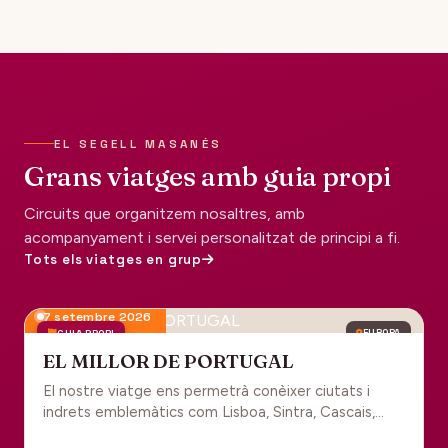
EL SEGELL MASANÉS
Grans viatges amb guia propi
Circuits que organitzem nosaltres, amb
acompanyament i servei personalitzat de principi a fi.
Tots els viatges en grup
7 setembre 2026
GUIA PROPI
EUROPA
EL MILLOR DE PORTUGAL
El nostre viatge ens permetrà conèixer ciutats i
indrets emblemàtics com Lisboa, Sintra, Cascais,
Estoril, Óbidos, Batalha, Braga, Guimaraes i Porto. Un