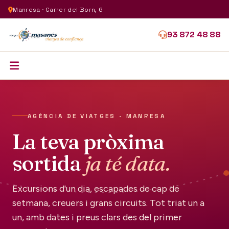
Manresa · Carrer del Born, 6
93 872 48 88
AGÈNCIA DE VIATGES · MANRESA
La teva pròxima
sortida
ja té data.
Excursions d'un dia, escapades de cap de
setmana, creuers i grans circuits. Tot triat un a
un, amb dates i preus clars des del primer