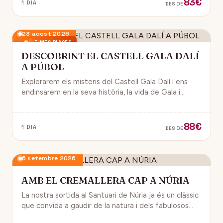
83€
1 DIA
DES DE
23 agost 2026
ÚLTIMES PLACES
DESCOBRINT EL CASTELL GALA DALÍ
A PÚBOL
Explorarem els misteris del Castell Gala Dalí i ens
endinsarem en la seva història, la vida de Gala i
l’univers decoratiu de Dalí.
88€
1 DIA
DES DE
6 setembre 2026
AMB EL CREMALLERA CAP A NÚRIA
La nostra sortida al Santuari de Núria ja és un clàssic
que convida a gaudir de la natura i dels fabulosos
paisatges que veurem des del Cremallera.