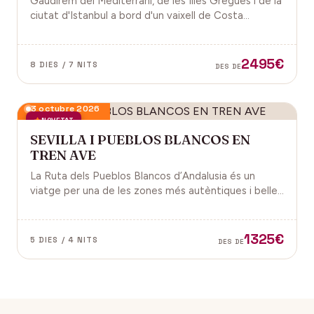
Gaudirem del Mediterrani, de les Illes Gregues i de la
ciutat d'Istanbul a bord d'un vaixell de Costa
Cruceros pel Pont de Sant Joan.
2495€
8 DIES / 7 NITS
DES DE
3 octubre 2026
NOVETAT
SEVILLA I PUEBLOS BLANCOS EN
TREN AVE
La Ruta dels Pueblos Blancos d’Andalusia és un
viatge per una de les zones més autèntiques i belles
del sud d’Espanya, especialment a les províncies de
Cadis i Màlaga. Vens amb nosaltres?
1325€
5 DIES / 4 NITS
DES DE