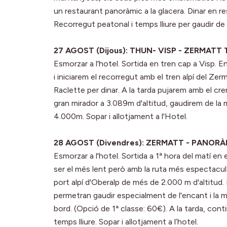
un restaurant panoràmic a la glacera. Dinar en res
Recorregut peatonal i temps lliure per gaudir de l
27 AGOST (Dijous): THUN- VISP - ZERMATT 
Esmorzar a l'hotel. Sortida en tren cap a Visp. En
i iniciarem el recorregut amb el tren alpí del Zerm
Raclette per dinar. A la tarda pujarem amb el cr
gran mirador a 3.089m d'altitud, gaudirem de la 
4.000m. Sopar i allotjament a l'Hotel.
28 AGOST (Divendres): ZERMATT - PANORÀ
Esmorzar a l'hotel. Sortida a 1ª hora del matí en
ser el més lent però amb la ruta més espectacula
port alpí d'Oberalp de més de 2.000 m d'altitud
permetran gaudir especialment de l'encant i la 
bord. (Opció de 1ª classe: 60€). A la tarda, conti
temps lliure. Sopar i allotjament a l’hotel.