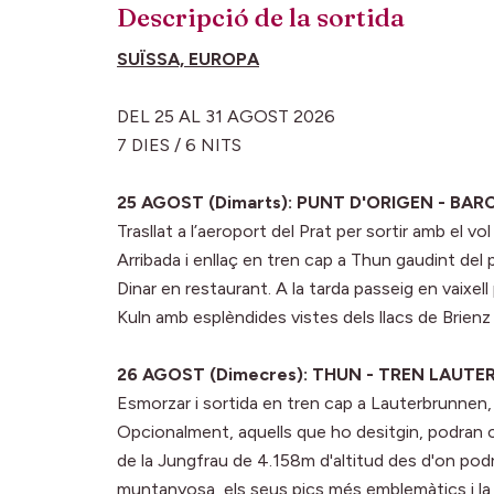
Descripció de la sortida
SUÏSSA, EUROPA
DEL 25 AL 31 AGOST 2026
7 DIES / 6 NITS
25 AGOST (Dimarts): PUNT D'ORIGEN - BAR
Trasllat a l’aeroport del Prat per sortir amb el v
Arribada i enllaç en tren cap a Thun gaudint del 
Dinar en restaurant. A la tarda passeig en vaixell
Kuln amb esplèndides vistes dels llacs de Brienz i
26 AGOST (Dimecres): THUN - TREN LAUT
Esmorzar i sortida en tren cap a Lauterbrunnen
Opcionalment, aquells que ho desitgin, podran c
de la Jungfrau de 4.158m d'altitud des d'on pod
muntanyosa, els seus pics més emblemàtics i la g