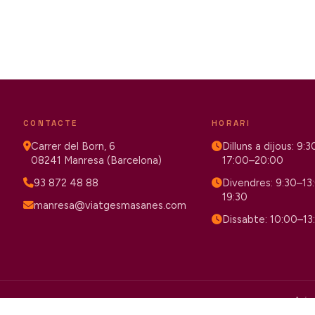
CONTACTE
HORARI
Carrer del Born, 6
Dilluns a dijous: 9:
08241 Manresa (Barcelona)
17:00–20:00
93 872 48 88
Divendres: 9:30–13
19:30
manresa@viatgesmasanes.com
Dissabte: 10:00–13
Avís 