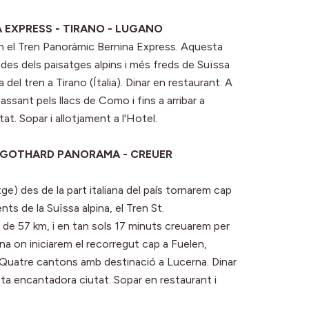
NA EXPRESS - TIRANO - LUGANO
a en el Tren Panoràmic Bernina Express. Aquesta
des dels paisatges alpins i més freds de Suïssa
a del tren a Tirano (Ítalia). Dinar en restaurant. A
passant pels llacs de Como i fins a arribar a
t. Sopar i allotjament a l'Hotel.
T. GOTHARD PANORAMA - CREUER
tge) des de la part italiana del país tornarem cap
ts de la Suïssa alpina, el Tren St.
 de 57 km, i en tan sols 17 minuts creuarem per
ona on iniciarem el recorregut cap a Fuelen,
ls Quatre cantons amb destinació a Lucerna. Dinar
sta encantadora ciutat. Sopar en restaurant i