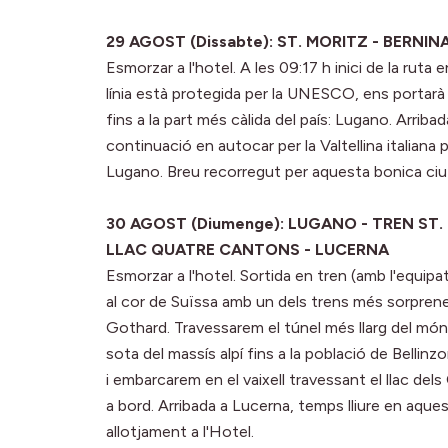
29 AGOST (Dissabte): ST. MORITZ - BERNI
Esmorzar a l'hotel. A les 09:17 h inici de la rut
línia està protegida per la UNESCO, ens portarà 
fins a la part més càlida del país: Lugano. Arribad
continuació en autocar per la Valtellina italiana 
Lugano. Breu recorregut per aquesta bonica ciuta
30 AGOST (Diumenge): LUGANO - TREN S
LLAC QUATRE CANTONS - LUCERNA
Esmorzar a l'hotel. Sortida en tren (amb l'equipa
al cor de Suïssa amb un dels trens més sorprenen
Gothard. Travessarem el túnel més llarg del món
sota del massís alpí fins a la població de Bellinz
i embarcarem en el vaixell travessant el llac de
a bord. Arribada a Lucerna, temps lliure en aque
allotjament a l'Hotel.