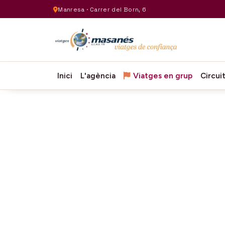
Manresa · Carrer del Born, 6
Inici
L'agència
Viatges en grup
Circui