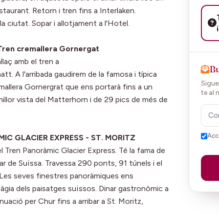
taurant. Retorn i tren fins a Interlaken.
a ciutat. Sopar i allotjament a l'Hotel.
Tren cremallera Gornergat
llaç amb el tren a
Bu
att. A l'arribada gaudirem de la famosa i típica
Sigues
emallera Gornergrat que ens portarà fins a un
te al 
millor vista del Matterhorn i de 29 pics de més de
Acc
MIC GLACIER EXPRESS - ST. MORITZ
 el Tren Panoràmic Glacier Express. Té la fama de
r de Suïssa. Travessa 290 ponts, 91 túnels i el
. Les seves finestres panoràmiques ens
màgia dels paisatges suïssos. Dinar gastronòmic a
nuació per Chur fins a arribar a St. Moritz,