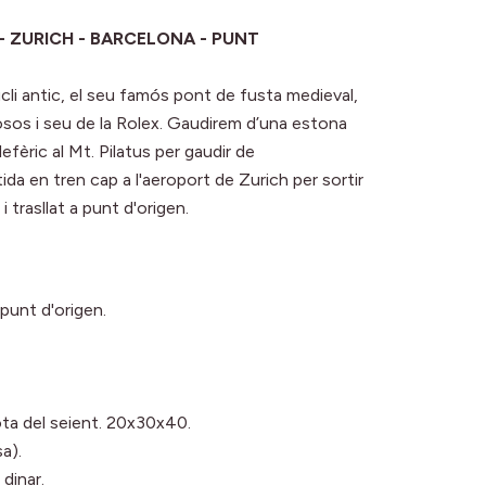
S - ZURICH - BARCELONA - PUNT
ucli antic, el seu famós pont de fusta medieval,
losos i seu de la Rolex. Gaudirem d’una estona
elefèric al Mt. Pilatus per gaudir de
ida en tren cap a l'aeroport de Zurich per sortir
i trasllat a punt d'origen.
 punt d'origen.
ota del seient. 20x30x40.
a).
dinar.