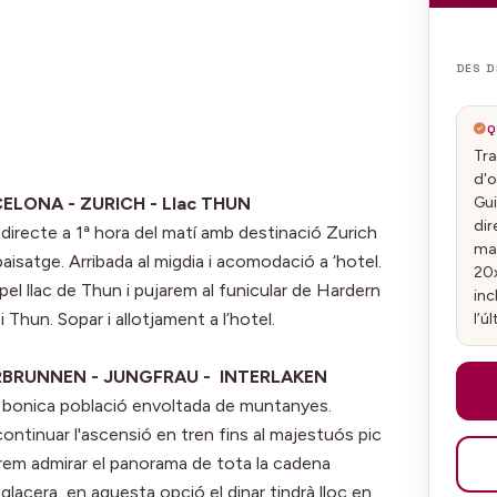
DES D
Q
Tra
d'o
Gui
CELONA - ZURICH - Llac THUN
dir
ol directe a 1ª hora del matí amb destinació Zurich
mal
paisatge. Arribada al migdia i acomodació a ‘hotel.
20x
 pel llac de Thun i pujarem al funicular de Hardern
inc
 Thun. Sopar i allotjament a l’hotel.
l’ú
ERBRUNNEN - JUNGFRAU - INTERLAKEN
, bonica població envoltada de muntanyes.
ontinuar l'ascensió en tren fins al majestuós pic
rem admirar el panorama de tota la cadena
lacera, en aquesta opció el dinar tindrà lloc en