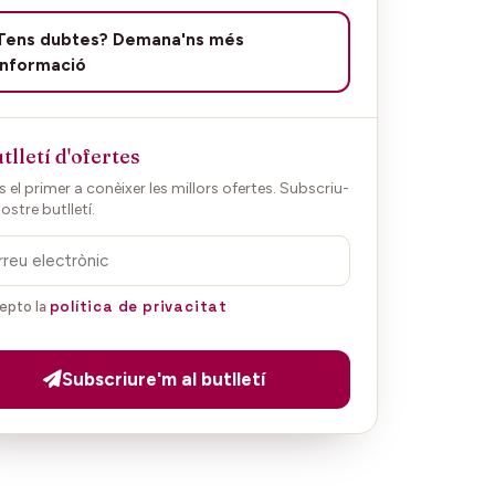
Tens dubtes? Demana'ns més
informació
tlletí d'ofertes
 el primer a conèixer les millors ofertes. Subscriu-
nostre butlletí.
política de privacitat
epto la
Subscriure'm al butlletí