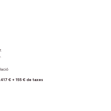
z.
.
lació
17 € + 155 € de taxes