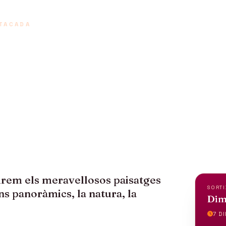
TACADA
SA EN TRENS A
irem els meravellosos paisatges
SORTI
ens panoràmics, la natura, la
Dima
7 DI