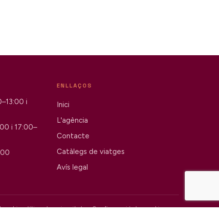
ENLLAÇOS
30–13:00 i
Inici
L'agència
:00 i 17:00–
Contacte
Catàlegs de viatges
:00
Avís legal
legal i política de privacitat
Configuració de cookies