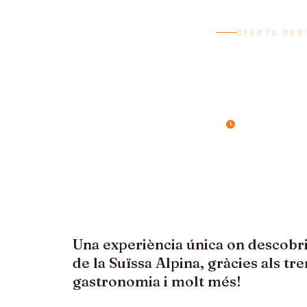
OFERTA DES
SUÏS
7 dies / 6 nits
Una experiència única on descobr
de la Suïssa Alpina, gràcies als tr
gastronomia i molt més!