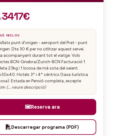
3417€
E
UÈ INCLOU
sllats punt d'origen - aeroport del Prat - punt
rigen. Dte 30 € per no utlitzar aquest servei.
a acompanyant durant tot el viatge: Vols
ectes BCN-Ginebra/Zurich-BCN Facturació 1
eta 23kg i 1 bossa de mà sota del seient.
30x40. Hotels 3* i 4* cèntrics (taxa turística
losa). Estada en Pensió completa, excepte
ltim
(… veure descripció)
Reserva ara
Descarregar programa (PDF)