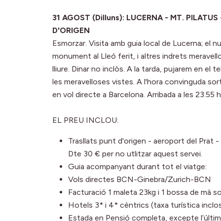
31 AGOST (Dilluns): LUCERNA - MT. PILATU
D'ORIGEN
Esmorzar. Visita amb guia local de Lucerna; el n
monument al Lleó ferit, i altres indrets meravel
lliure. Dinar no inclòs. A la tarda, pujarem en el t
les meravelloses vistes. A l'hora convinguda sort
en vol directe a Barcelona. Arribada a les 23:55 h 
EL PREU INCLOU:
Trasllats punt d'origen - aeroport del Prat -
Dte 30 € per no utlitzar aquest servei.
Guia acompanyant durant tot el viatge:
Vols directes BCN-Ginebra/Zurich-BCN
Facturació 1 maleta 23kg i 1 bossa de mà s
Hotels 3* i 4* cèntrics (taxa turística inclos
Estada en Pensió completa, excepte l’últim 