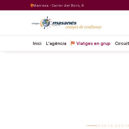
Manresa · Carrer del Born, 6
Inici
L'agència
Viatges en grup
Circui
OFERTA DEST