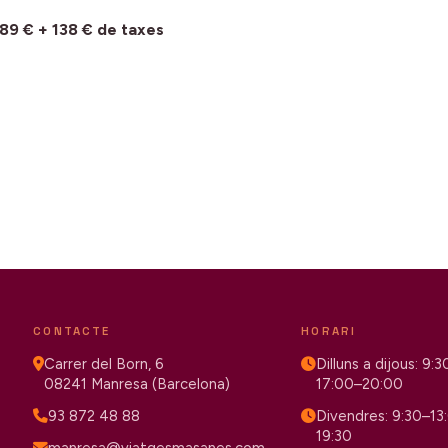
9 € + 138 € de taxes
CONTACTE
HORARI
Carrer del Born, 6
Dilluns a dijous: 9:
08241 Manresa (Barcelona)
17:00–20:00
93 872 48 88
Divendres: 9:30–13
19:30