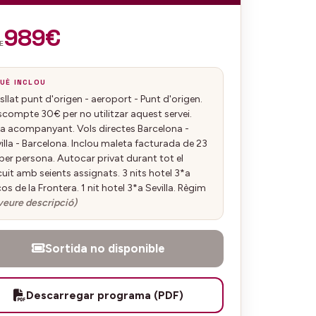
989€
E
UÈ INCLOU
sllat punt d'origen - aeroport - Punt d'origen.
compte 30€ per no utilitzar aquest servei.
a acompanyant. Vols directes Barcelona -
illa - Barcelona. Inclou maleta facturada de 23
per persona. Autocar privat durant tot el
cuit amb seients assignats. 3 nits hotel 3*a
os de la Frontera. 1 nit hotel 3*a Sevilla. Règim
veure descripció)
Sortida no disponible
Descarregar programa (PDF)