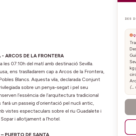
DES D
Q
Tra
Des
Gui
LA - ARCOS DE LA FRONTERA
Sev
 a les 07:10h del matí amb destinació Sevilla.
kg 
alusa, ens traslladarem cap a Arcos de la Frontera,
cir
Pobles Blancs. Aquesta vila, declarada Conjunt
Arc
rivilegiada sobre un penya-segat i pel seu
(… 
serven l’essència de l’arquitectura tradicional
farà un passeig d’orientació pel nucli antic,
b vistes espectaculars sobre el riu Guadalete i
opar i allotjament a l’hotel.
Z – PUERTO DE SANTA