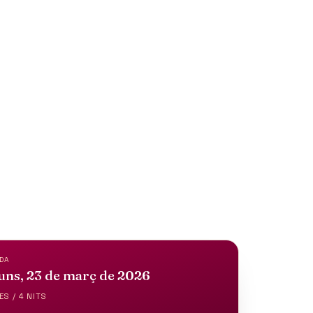
E LOS
DA
uns, 23 de març de 2026
ES / 4 NITS