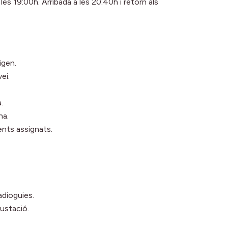
les 19:00h. Arribada a les 20:40h i retorn als
igen.
ei.
.
na.
ents assignats.
adioguies.
gustació.