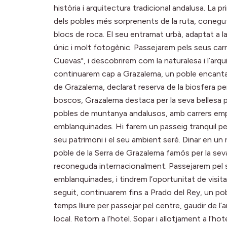
història i arquitectura tradicional andalusa. La 
dels pobles més sorprenents de la ruta, conegu
blocs de roca. El seu entramat urbà, adaptat a l
únic i molt fotogènic. Passejarem pels seus carr
Cuevas", i descobrirem com la naturalesa i l’ar
continuarem cap a Grazalema, un poble encantador
de Grazalema, declarat reserva de la biosfera 
boscos, Grazalema destaca per la seva bellesa pa
pobles de muntanya andalusos, amb carrers empe
emblanquinades. Hi farem un passeig tranquil pel
seu patrimoni i el seu ambient serè. Dinar en un 
poble de la Serra de Grazalema famós per la seva
reconeguda internacionalment. Passejarem pel se
emblanquinades, i tindrem l’oportunitat de visita
seguit, continuarem fins a Prado del Rey, un po
temps lliure per passejar pel centre, gaudir de l
local. Retorn a l’hotel. Sopar i allotjament a l’hote