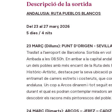
Descripció de la sortida
ANDALUSIA: RUTA PUEBLOS BLANCOS
Del 23 al 27 març 2026
5 dies / 4 nits
23 MARÇ (Dilluns): PUNT D’ORIGEN - SEVIL
Trasllat a l'aeroport de Barcelona. Sortida en vol
Arribada a les 08:50h. En arribar a la capital and
un dels pobles amb més encant de la Ruta dels 
Històric-Artístic, destaca per la seva ubicació p
entramat de carrers estrets i costeruts, que con
andalusa. Un cop a Arcos dinarem i tot seguit es 
durant el qual es podran contemplar miradors am
descobrir els racons més pintorescos del poble. S
24 MARÇ (Dimarts): ARCOS – JEREZ – CADI