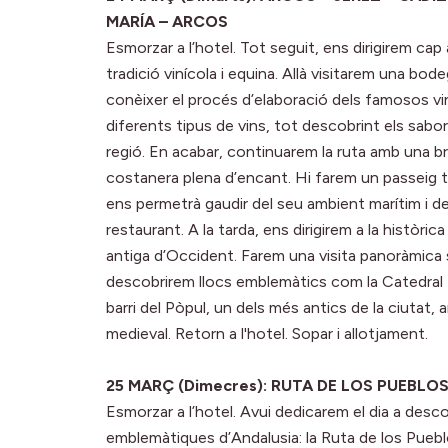
MARÍA – ARCOS
Esmorzar a l’hotel. Tot seguit, ens dirigirem cap
tradició vinícola i equina. Allà visitarem una bod
conèixer el procés d’elaboració dels famosos vin
diferents tipus de vins, tot descobrint els sab
regió. En acabar, continuarem la ruta amb una b
costanera plena d’encant. Hi farem un passeig tran
ens permetrà gaudir del seu ambient marítim i de
restaurant. A la tarda, ens dirigirem a la històri
antiga d’Occident. Farem una visita panoràmica s
descobrirem llocs emblemàtics com la Catedral No
barri del Pòpul, un dels més antics de la ciutat, 
medieval. Retorn a l'hotel. Sopar i allotjament.
25 MARÇ (Dimecres): RUTA DE LOS PUEBL
Esmorzar a l’hotel. Avui dedicarem el dia a desc
emblemàtiques d’Andalusia: la Ruta de los Pueb