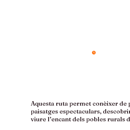
ANDA
PUEB
5 dies / 4 nits
Aquesta ruta permet conèixer de p
paisatges espectaculars, descobrir
viure l’encant dels pobles rurals d