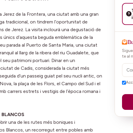
 a Jerez de la Frontera, una ciutat amb una gran
ega tradicional, on tindrem l’oportunitat de
s de Jerez. La visita inclourà una degustació de
ors únics d’aquesta beguda emblemàtica de la
Bu
reu parada al Puerto de Santa Maria, una ciutat
Sigues
quil al llarg de la ribera del riu Guadalete, que
te al 
l seu patrimoni portuari. Dinar en un
ca ciutat de Cadis, considerada la ciutat més
eguida d’un passeig guiat pel seu nucli antic, on
Acc
va, la plaça de les Flors, el Campo del Sud i el
amb carrers estrets i vestigis de l’època romana i
OS BLANCOS
obrir una de les rutes més boniques i
los Blancos, un recorregut entre pobles amb