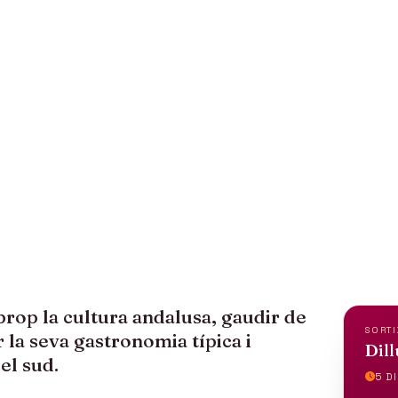
LUSIA: RUTA D
LOS BLANCOS
rop la cultura andalusa, gaudir de
SORTI
 la seva gastronomia típica i
Dill
el sud.
5 DI