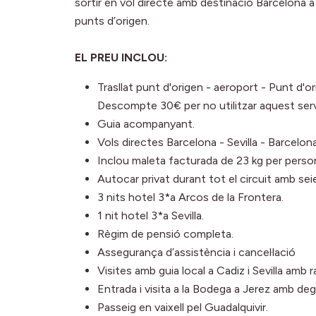
sortir en vol directe amb destinació Barcelona a 
punts d’origen.
EL PREU INCLOU:
Trasllat punt d'origen - aeroport - Punt d'or
Descompte 30€ per no utilitzar aquest serv
Guia acompanyant.
Vols directes Barcelona - Sevilla - Barcelona
Inclou maleta facturada de 23 kg per perso
Autocar privat durant tot el circuit amb sei
3 nits hotel 3*a Arcos de la Frontera.
1 nit hotel 3*a Sevilla.
Règim de pensió completa.
Assegurança d’assistència i cancel·lació
Visites amb guia local a Cadiz i Sevilla amb r
Entrada i visita a la Bodega a Jerez amb de
Passeig en vaixell pel Guadalquivir.