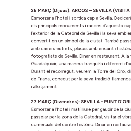
26 MARÇ (Dijous): ARCOS – SEVILLA (VISITA
Esmorzar a l’hotel i sortida cap a Sevilla. Dedica
els principals monuments i racons d’aquesta capit
l’exterior de la Catedral de Sevilla i la seva emb
convertit en un símbol de la ciutat. També passej
amb carrers estrets, places amb encant i història,
fotografiats de Sevilla. Dinar en restaurant. A la 
Guadalquivir, una manera tranquil·la i diferent d’a
Durant el recorregut, veurem la Torre del Oro, di
de Triana, conegut per la seva tradició flamenca i l
i allotjament.
27 MARÇ (Divendres): SEVILLA - PUNT D’OR
Esmorzar a l’hotel i matí lliure per gaudir de la ci
passejar per la zona de la Catedral, visitar el vi
comercials del centre històric. Dinar en restauran