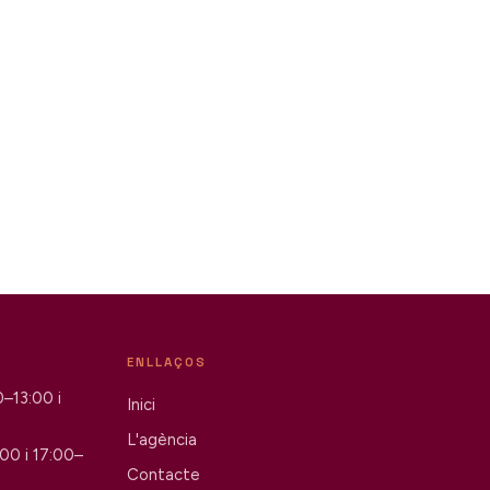
ENLLAÇOS
30–13:00 i
Inici
L'agència
:00 i 17:00–
Contacte