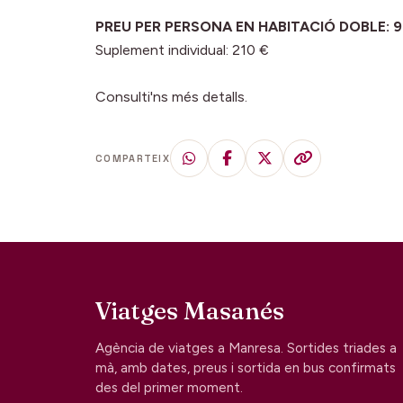
PREU PER PERSONA EN HABITACIÓ DOBLE: 98
Suplement individual: 210 €
Consulti'ns més detalls.
COMPARTEIX
Viatges Masanés
Agència de viatges a Manresa. Sortides triades a
mà, amb dates, preus i sortida en bus confirmats
des del primer moment.