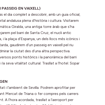
 I PASSEIG EN VAIXELL)
ràs el dia complet a descobrir, amb un guia oficial,
al andalusa plena d’història i cultura. Visitarem
lemàtica Giralda, una antiga torre àrab que s’ha
arem pel barri de Santa Cruz, el nucli antic
 i la plaça d’Espanya, un dels llocs més icònics i
tarda, gaudirem d’un passeig en vaixell pel riu
dmirar la ciutat des d’una altra perspectiva.
versos ponts històrics i la panoràmica del barri
a seva vitalitat cultural. Trasllat a l’hotel. Sopar
IGEN
utat i l’ambient de Sevilla. Podrem aprofitar per
brant Mercat de Triana o fer compres pels carrers
t. A l’hora acordada, trasllat a l’aeroport per