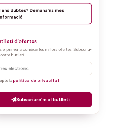
Tens dubtes? Demana'ns més
informació
tlletí d'ofertes
 el primer a conèixer les millors ofertes. Subscriu-
nostre butlletí.
política de privacitat
epto la
Subscriure'm al butlletí