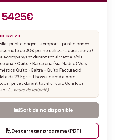
5425€
E
UÈ INCLOU
sllat punt d'origen - aeroport - punt d'origen.
scompte de 30€ per no utilitzar aquest servei).
a acompanyant durant tot el viatge. Vols
celona - Quito - Barcelona (via Madrid) Vols
èstics Quito - Baltra - Quito Facturació 1
eta de 23 Kgs + 1 bossa de mà a bord.
ocar privat durant tot el circuit. Guia local
rant
(… veure descripció)
Sortida no disponible
Descarregar programa (PDF)