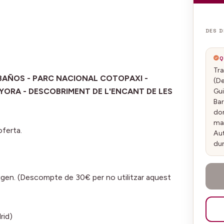
DES D
Q
Tra
 BAÑOS - PARC NACIONAL COTOPAXI -
(De
YORA - DESCOBRIMENT DE L'ENCANT DE LES
Gui
Bar
dom
mal
oferta.
Aut
du
origen. (Descompte de 30€ per no utilitzar aquest
rid)