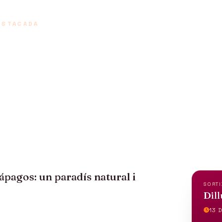
ESTACADA
ADOR I GALÁP
ts
ápagos: un paradís natural i
SORTI
Dill
13 D