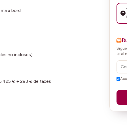
 mà a bord.
Bu
Sigues
te al 
des no incloses)
Acc
425 € + 293 € de taxes