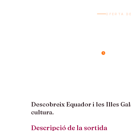
OFERTA D
EQU
13 dies / 12 ni
Descobreix Equador i les Illes Gal
cultura.
Descripció de la sortida