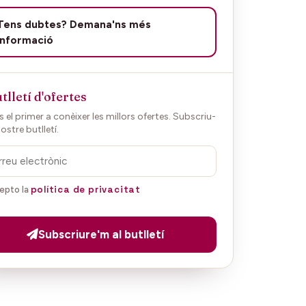
Tens dubtes? Demana'ns més
informació
tlletí d'ofertes
 el primer a conèixer les millors ofertes. Subscriu-
nostre butlletí.
política de privacitat
epto la
Subscriure'm al butlletí