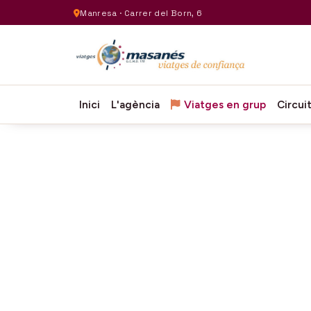
Manresa · Carrer del Born, 6
Inici
L'agència
Viatges en grup
Circui