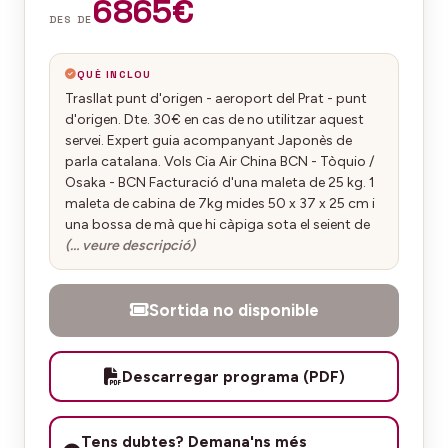
6865€
DES DE
QUÈ INCLOU
Trasllat punt d'origen - aeroport del Prat - punt
d'origen. Dte. 30€ en cas de no utilitzar aquest
servei. Expert guia acompanyant Japonès de
parla catalana. Vols Cia Air China BCN - Tòquio /
Osaka - BCN Facturació d'una maleta de 25 kg. 1
maleta de cabina de 7kg mides 50 x 37 x 25 cm i
una bossa de mà que hi càpiga sota el seient de
(… veure descripció)
Sortida no disponible
Descarregar programa (PDF)
Tens dubtes? Demana'ns més