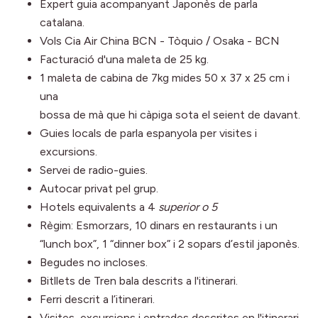
Expert guia acompanyant Japonès de parla
catalana.
Vols Cia Air China BCN - Tòquio / Osaka - BCN
Facturació d'una maleta de 25 kg.
1 maleta de cabina de 7kg mides 50 x 37 x 25 cm i
una
bossa de mà que hi càpiga sota el seient de davant.
Guies locals de parla espanyola per visites i
excursions.
Servei de radio-guies.
Autocar privat pel grup.
Hotels equivalents a 4
superior o 5
Règim: Esmorzars, 10 dinars en restaurants i un
“lunch box”, 1 “dinner box” i 2 sopars d’estil japonès.
Begudes no incloses.
Bitllets de Tren bala descrits a l'itinerari.
Ferri descrit a l’itinerari.
Visites, excursions i entrades descrites en l'itinerari.