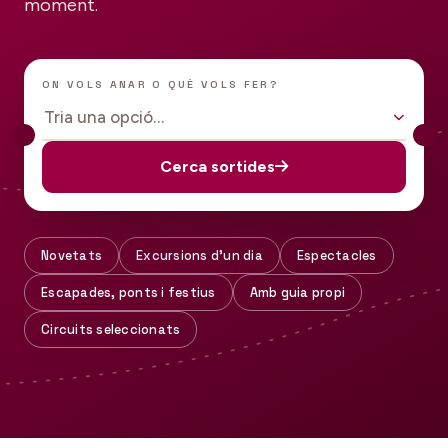
moment.
ON VOLS ANAR O QUÈ VOLS FER?
Tria una opció…
Cerca sortides
Novetats
Excursions d'un dia
Espectacles
Escapades, ponts i festius
Amb guia propi
Circuits seleccionats