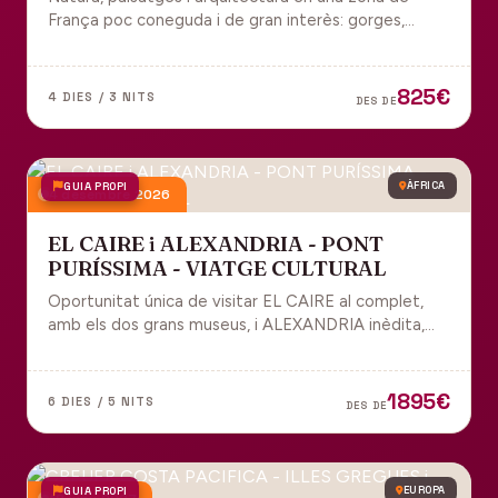
França poc coneguda i de gran interès: gorges,
grutes, pobles medievals i l'impressionant Viaducte
de Millau.
825€
4 DIES / 3 NITS
DES DE
GUIA PROPI
ÀFRICA
4 desembre 2026
EL CAIRE i ALEXANDRIA - PONT
PURÍSSIMA - VIATGE CULTURAL
Oportunitat única de visitar EL CAIRE al complet,
amb els dos grans museus, i ALEXANDRIA inèdita,
amb l'espectacular biblioteca.
1895€
6 DIES / 5 NITS
DES DE
GUIA PROPI
EUROPA