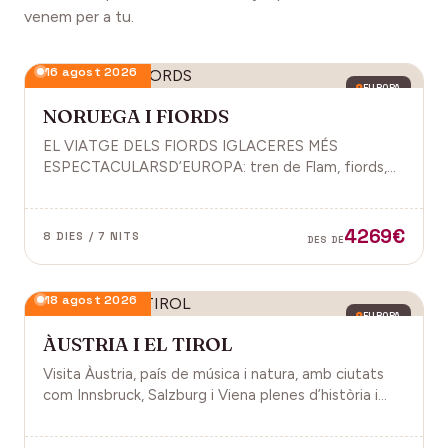
venem per a tu.
16 agost 2026
EUROPA
NORUEGA I FIORDS
EL VIATGE DELS FIORDS IGLACERES MÉS
ESPECTACULARSD’EUROPA: tren de Flam, fiords,
cultura vikinga i molt més.
4269€
8 DIES / 7 NITS
DES DE
18 agost 2026
EUROPA
ÀUSTRIA I EL TIROL
Visita Àustria, país de música i natura, amb ciutats
com Innsbruck, Salzburg i Viena plenes d’història i
encant.