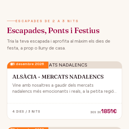
134€
12 desembre 2026
DES DE
ESCAPADES DE 2 A 3 NITS
Escapades, Ponts i Festius
Tria la teva escapada i aprofita al màxim els dies de
festa, a prop o lluny de casa.
5 desembre 2026
ALSÀCIA - MERCATS NADALENCS
Vine amb nosaltres a gaudir dels mercats
nadalencs més emocionants i reals, a la petita regió
de França, Alsàcia.
1851€
4 DIES / 3 NITS
DES DE