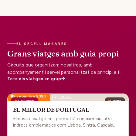
EL SEGELL MASANÉS
Grans viatges amb guia propi
Circuits que organitzem nosaltres, amb
acompanyament i servei personalitzat de principi a fi.
Tots els viatges en grup
7 setembre 2026
GUIA PROPI
EUROPA
EL MILLOR DE PORTUGAL
El nostre viatge ens permetrà conèixer ciutats i
indrets emblemàtics com Lisboa, Sintra, Cascais,
Estoril, Óbidos, Batalha, Braga, Guimaraes i Porto. Un