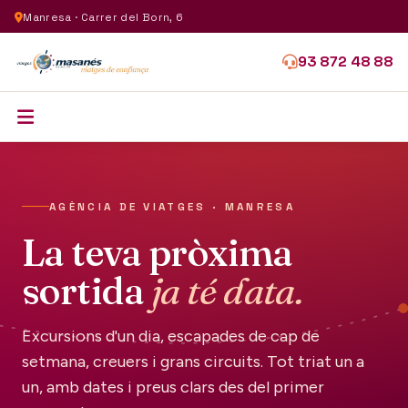
Manresa · Carrer del Born, 6
93 872 48 88
AGÈNCIA DE VIATGES · MANRESA
La teva pròxima
sortida
ja té data.
Excursions d'un dia, escapades de cap de
setmana, creuers i grans circuits. Tot triat un a
un, amb dates i preus clars des del primer