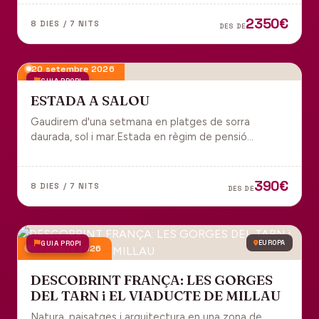
tot inclòs per gaudir plenament de Portugal.
2350€
8 DIES / 7 NITS
DES DE
20 setembre 2026
GUIA PROPI
ESTADA A SALOU
Gaudirem d'una setmana en platges de sorra
daurada, sol i mar.Estada en règim de pensió
completa i sortida en grup des de Manresa.
390€
8 DIES / 7 NITS
DES DE
GUIA PROPI
EUROPA
9 octubre 2026
DESCOBRINT FRANÇA: LES GORGES
DEL TARN i EL VIADUCTE DE MILLAU
Natura, paisatges i arquitectura en una zona de