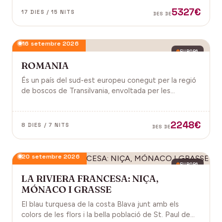
antiga, on els temples d'Angkor emergeixen entre
5327€
17 DIES / 15 NITS
DES DE
arrels.
16 setembre 2026
EUROPA
ROMANIA
És un país del sud-est europeu conegut per la regió
de boscos de Transilvania, envoltada per les
muntanyes Carpats. Castell de Bran, fortalesa del
segle XIV i el Castell de Peles.
2248€
8 DIES / 7 NITS
DES DE
20 setembre 2026
EUROPA
LA RIVIERA FRANCESA: NIÇA,
MÓNACO I GRASSE
El blau turquesa de la costa Blava junt amb els
colors de les flors i la bella població de St. Paul de