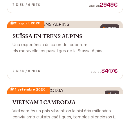
2949€
7 DIES / 6 NITS
DES DE
25 agost 2026
EUROPA
SUÏSSA EN TRENS ALPINS
Una experiència única on descobrirem
els meravellosos paisatges de la Suïssa Alpina,
gràcies als trens panoràmics, la natura, la
gastronomia i molt més!
3417€
7 DIES / 6 NITS
DES DE
11 setembre 2026
ÀSIA
VIETNAM I CAMBODJA
Vietnam és un país vibrant on la història mil·lenària
conviu amb ciutats caòtiques, temples silenciosos i
una naturalesa exuberant d'arrossars, muntanyes i
badies. Cambodja és un murmuri de selva i pedra