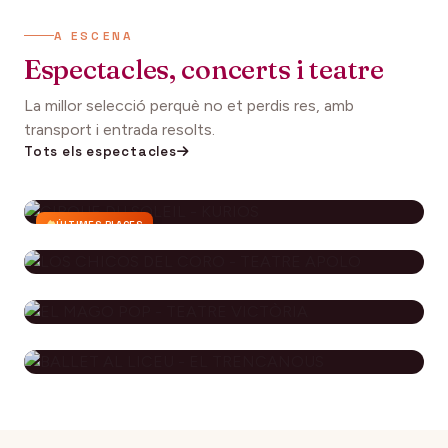
A ESCENA
Espectacles, concerts i teatre
La millor selecció perquè no et perdis res, amb
transport i entrada resolts.
Tots els espectacles
ÚLTIMES PLACES
CIRQUE DU SOLEIL - KURIOS
112€
27 setembre 2026
DES DE
LOS CHICOS DEL CORO - TEATRE
APOLO
EL MAGO POP - TEATRE
79€
29 novembre 2026
DES DE
VICTÒRIA
BALLET AL LICEU - EL
115€
10 desembre 2026
DES DE
TRENCANOUS