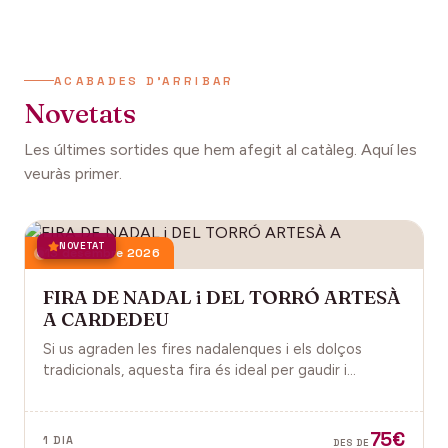
ACABADES D'ARRIBAR
Novetats
Les últimes sortides que hem afegit al catàleg. Aquí les
veuràs primer.
NOVETAT
13 desembre 2026
FIRA DE NADAL i DEL TORRÓ ARTESÀ
A CARDEDEU
Si us agraden les fires nadalenques i els dolços
tradicionals, aquesta fira és ideal per gaudir i
descobrir la màgia del Nadal.
75€
1 DIA
DES DE