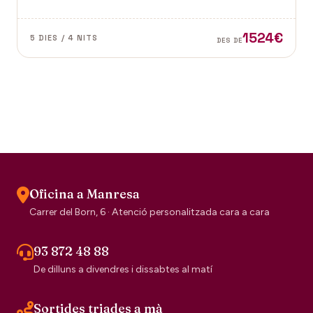
Vence a la Provença fan d'aquest paisatge un indret
digne de visitar. Perfums a Grasse.
1524€
5 DIES / 4 NITS
DES DE
Oficina a Manresa
Carrer del Born, 6 · Atenció personalitzada cara a cara
93 872 48 88
De dilluns a divendres i dissabtes al matí
Sortides triades a mà