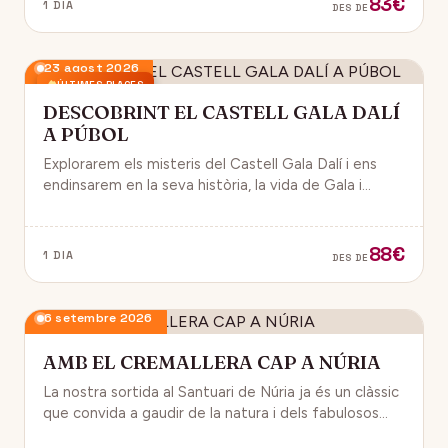
83€
1 DIA
DES DE
23 agost 2026
ÚLTIMES PLACES
DESCOBRINT EL CASTELL GALA DALÍ
A PÚBOL
Explorarem els misteris del Castell Gala Dalí i ens
endinsarem en la seva història, la vida de Gala i
l’univers decoratiu de Dalí.
88€
1 DIA
DES DE
6 setembre 2026
AMB EL CREMALLERA CAP A NÚRIA
La nostra sortida al Santuari de Núria ja és un clàssic
que convida a gaudir de la natura i dels fabulosos
paisatges que veurem des del Cremallera.