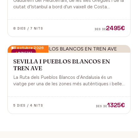
Gaudirem del Mediterrani, de les Illes Gregues i de la
ciutat d'Istanbul a bord d'un vaixell de Costa
Cruceros pel Pont de Sant Joan.
2495€
8 DIES / 7 NITS
DES DE
3 octubre 2026
NOVETAT
SEVILLA I PUEBLOS BLANCOS EN
TREN AVE
La Ruta dels Pueblos Blancos d’Andalusia és un
viatge per una de les zones més autèntiques i belles
del sud d’Espanya, especialment a les províncies de
Cadis i Màlaga. Vens amb nosaltres?
1325€
5 DIES / 4 NITS
DES DE