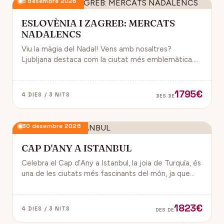
6 desembre 2026
ESLOVÈNIA I ZAGREB: MERCATS
NADALENCS
Viu la màgia del Nadal! Vens amb nosaltres?
Ljubljana destaca com la ciutat més emblemàtica.
Zagreb ha estat reconeguda com una de les millors
destinacions nadalenques d’Europa.
1795€
4 DIES / 3 NITS
DES DE
30 desembre 2026
CAP D'ANY A ISTANBUL
Celebra el Cap d’Any a Istanbul, la joia de Turquía, és
una de les ciutats més fascinants del món, ja que
combina història, cultura i modernitat, on podran
gaudir d’un ambient de festa i alegría.
1823€
4 DIES / 3 NITS
DES DE