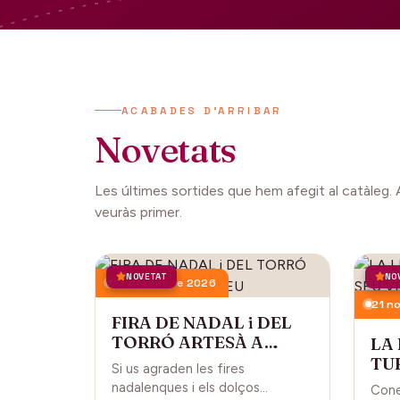
ACABADES D'ARRIBAR
Novetats
Les últimes sortides que hem afegit al catàleg. 
veuràs primer.
NOVETAT
NO
13 desembre 2026
21 n
FIRA DE NADAL i DEL
TORRÓ ARTESÀ A
LA
CARDEDEU
TUR
Si us agraden les fires
CA
nadalenques i els dolços
Cone