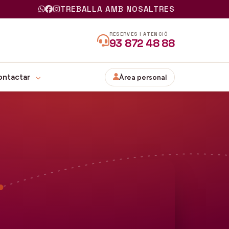
TREBALLA AMB NOSALTRES
RESERVES I ATENCIÓ
93 872 48 88
ontactar
Àrea personal