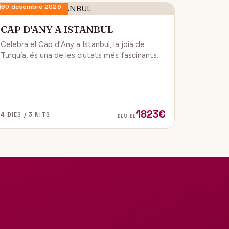
30 desembre 2026
CAP D'ANY A ISTANBUL
Celebra el Cap d’Any a Istanbul, la joia de
Turquía, és una de les ciutats més fascinants
del món, ja que combina història, cultura i
modernitat, on podran gaudir d’un ambient de
festa i alegría.
1823€
4 DIES / 3 NITS
DES DE