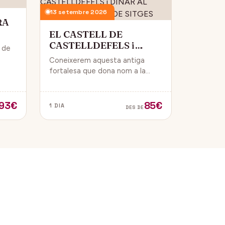
13 setembre 2026
RA
EL CASTELL DE
CASTELLDEFELS i
i de
DINAR AL PASSEIG
Coneixerem aquesta antiga
MARITIM DE SITGES
 i
fortalesa que dona nom a la
ue
ciutat i que està construïda en
un punt estratègic amb vistes al
mar Mediterrani.
93€
85€
1 DIA
DES DE