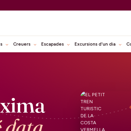
ts
Creuers
Escapades
Excursions d'un dia
C
òxima
é data.