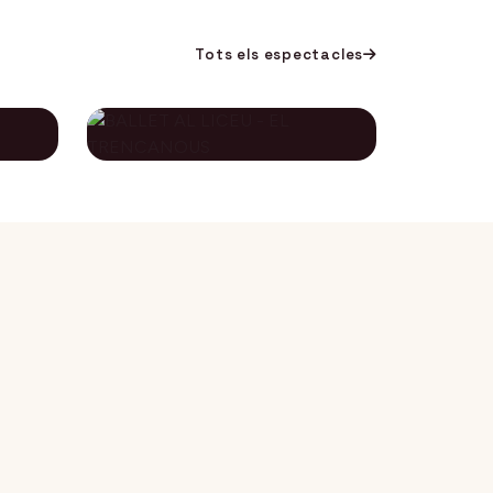
Tots els espectacles
BALLET AL LICEU -
A
EL TRENCANOUS
115€
134€
12 desembre 2026
DES DE