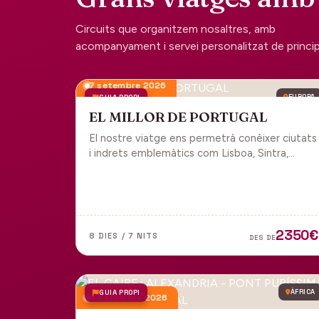
Circuits que organitzem nosaltres, amb
acompanyament i servei personalitzat de principi 
7 setembre 2026
GUIA PROPI
EUROPA
EL MILLOR DE PORTUGAL
El nostre viatge ens permetrà conèixer ciutats
i indrets emblemàtics com Lisboa, Sintra,
Cascais, Estoril, Óbidos, Batalha, Braga,
Guimaraes i Porto. Un tot inclòs per gaudir
plenament de Portugal.
2350€
8 DIES / 7 NITS
DES DE
GUIA PROPI
ÀFRICA
4 desembre 2026