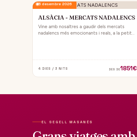
5 desembre 2026
ALSÀCIA - MERCATS NADALENCS
Vine amb nosaltres a gaudir dels mercats
nadalencs més emocionants i reals, a la petita
regió de França, Alsàcia.
1851€
4 DIES / 3 NITS
DES DE
EL SEGELL MASANÉS
Grans viatges amb 