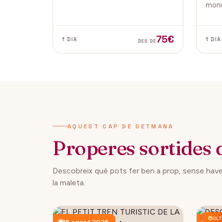
tradicionals, aquesta fira és ideal
monu
per gaudir i descobrir la màgia
de la
del Nadal.
Vella
ambd
75€
1 DIA
1 DIA
DES DE
ciuta
AQUEST CAP DE SETMANA
Properes sortides 
Descobreix què pots fer ben a prop, sense have
la maleta.
ÚLT
16 agost 2026
23 a