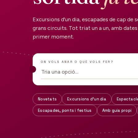
Excursions d'un dia, escapades de cap de s
grans circuits. Tot triat un a un, amb dates 
primer moment.
ON VOLS ANAR O QUÈ VOLS FER?
Tria una opció…
Novetats
Excursions d'un dia
Espectacl
Escapades, ponts i festius
Amb guia propi