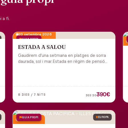
a fi.
20 setembre 2026
GUIA PROPI
ESTADA A SALOU
Gaudirem d'una setmana en platges de sorra
daurada, sol i mar.Estada en règim de pensió
completa i sortida en grup des de Manresa.
390€
8 DIES / 7 NITS
DES DE
GUIA PROPI
EUROPA
18 juny 2027