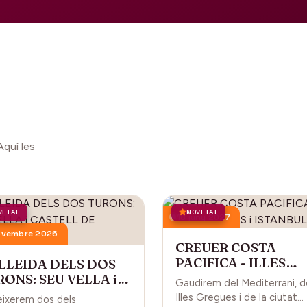
Aquí les
VETAT
NOVETAT
18 juny 2027
ovembre 2026
CREUER COSTA
PACIFICA - ILLES
 LLEIDA DELS DOS
GREGUES i ISTANBU
ONS: SEU VELLA i
Gaudirem del Mediterrani, d
STELL DE GARDENY
Illes Gregues i de la ciutat
ixerem dos dels