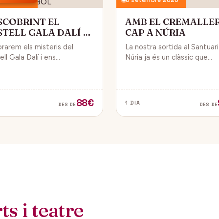
SCOBRINT EL
AMB EL CREMALLE
STELL GALA DALÍ A
CAP A NÚRIA
BOL
orarem els misteris del
La nostra sortida al Santuar
ll Gala Dalí i ens
Núria ja és un clàssic que
sarem en la seva història, la
convida a gaudir de la natura
de Gala i l’univers decoratiu
dels fabulosos paisatges q
lí.
veurem des del Cremallera.
88€
1 DIA
DES DE
DES DE
s i teatre