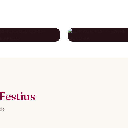
S CHICOS DEL
EL MAGO POP -
RO - TEATRE
TEATRE VICTÒRI
OLO
79€
novembre 2026
10 desembre 2026
DES DE
DES DE
Festius
 de