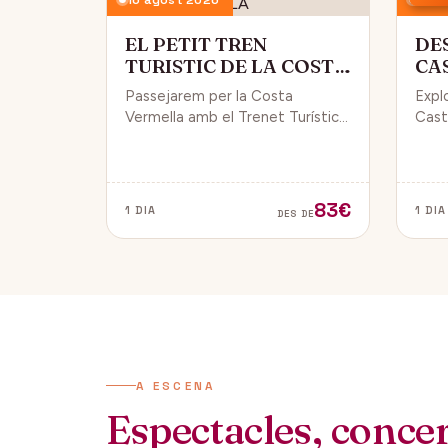
EL PETIT TREN
DE
TURISTIC DE LA COSTA
CA
VERMELLA
PÚ
Passejarem per la Costa
Expl
Vermella amb el Trenet Turístic,
Caste
gaudint de Collioure i Port-
endin
Vendrés i d'unes magnífiques
vida 
vistes de la Mar Mediterrània.
de Da
83€
1 DIA
1 DIA
DES DE
A ESCENA
Espectacles, concert