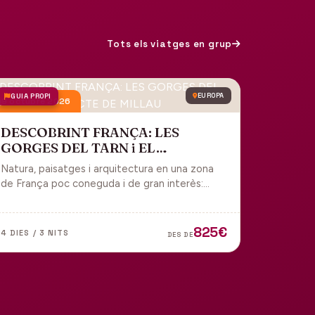
Tots els viatges en grup
GUIA PROPI
EUROPA
9 octubre 2026
DESCOBRINT FRANÇA: LES
GORGES DEL TARN i EL
VIADUCTE DE MILLAU
Natura, paisatges i arquitectura en una zona
de França poc coneguda i de gran interès:
gorges, grutes, pobles medievals i
l'impressionant Viaducte de Millau.
825€
4 DIES / 3 NITS
DES DE