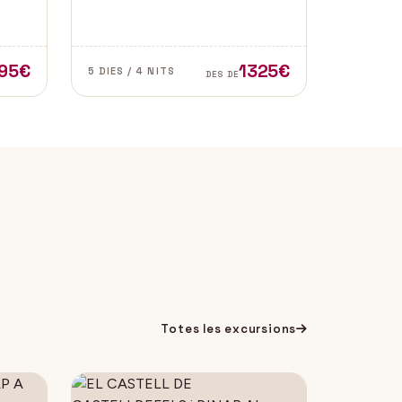
l de
de les zones més autèntiques i
e
belles del sud d’Espanya,
especialment a les províncies de
Cadis i Màlaga. Vens amb
95€
1325€
5 DIES / 4 NITS
DES DE
nosaltres?
Totes les excursions