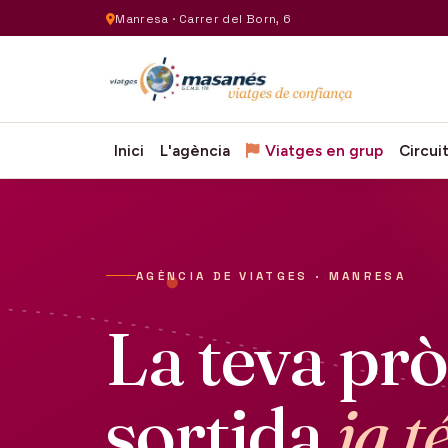
Manresa · Carrer del Born, 6
Inici
L'agència
Viatges en grup
Circui
AGÈNCIA DE VIATGES · MANRESA
La teva pr
sortida
ja t