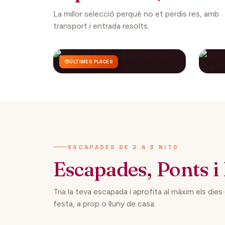
La millor selecció perquè no et perdis res, amb
transport i entrada resolts.
ÚLTIMES PLACES
CIRQUE DU SOLEIL -
LO
KURIOS
CO
AP
112€
27 setembre 2026
29 
DES DE
ESCAPADES DE 2 A 3 NITS
Escapades, Ponts i 
Tria la teva escapada i aprofita al màxim els dies
festa, a prop o lluny de casa.