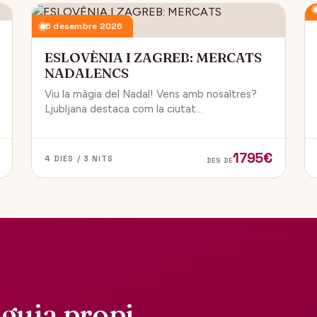
6 desembre 2026
ESLOVÈNIA I ZAGREB: MERCATS
NADALENCS
Viu la màgia del Nadal! Vens amb nosaltres?
Ljubljana destaca com la ciutat
més emblemàtica. Zagreb ha estat
reconeguda com una de les millors
destinacions nadalenques d’Europa.
1795€
4 DIES / 3 NITS
DES DE
guia propi