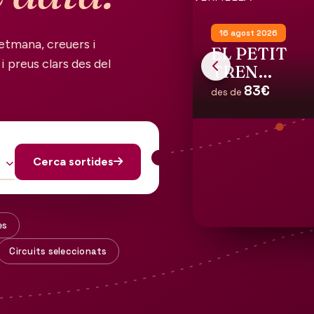
16 agost 2026
etmana, creuers i
EL PETIT
i preus clars des del
TREN
TURISTIC
83€
des de
DE LA
COSTA
VERMELLA
Cerca sortides
es
Circuits seleccionats