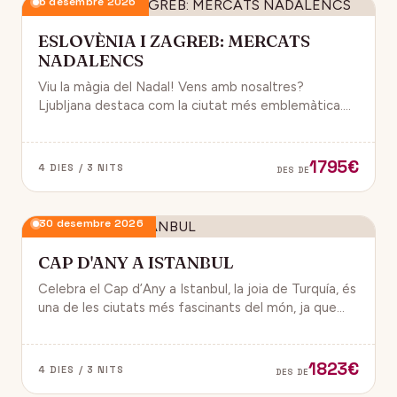
6 desembre 2026
ESLOVÈNIA I ZAGREB: MERCATS
NADALENCS
Viu la màgia del Nadal! Vens amb nosaltres?
Ljubljana destaca com la ciutat més emblemàtica.
Zagreb ha estat reconeguda com una de les millors
destinacions nadalenques d’Europa.
1795€
4 DIES / 3 NITS
DES DE
30 desembre 2026
CAP D'ANY A ISTANBUL
Celebra el Cap d’Any a Istanbul, la joia de Turquía, és
una de les ciutats més fascinants del món, ja que
combina història, cultura i modernitat, on podran
gaudir d’un ambient de festa i alegría.
1823€
4 DIES / 3 NITS
DES DE