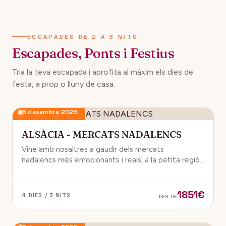
134€
12 desembre 2026
DES DE
ESCAPADES DE 2 A 3 NITS
Escapades, Ponts i Festius
Tria la teva escapada i aprofita al màxim els dies de
festa, a prop o lluny de casa.
5 desembre 2026
ALSÀCIA - MERCATS NADALENCS
Vine amb nosaltres a gaudir dels mercats
nadalencs més emocionants i reals, a la petita regió
de França, Alsàcia.
1851€
4 DIES / 3 NITS
DES DE