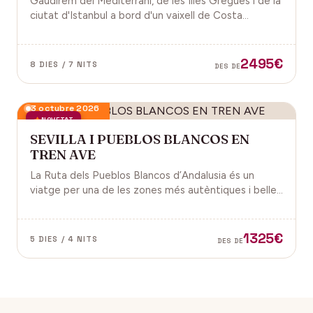
Gaudirem del Mediterrani, de les Illes Gregues i de la
ciutat d'Istanbul a bord d'un vaixell de Costa
Cruceros pel Pont de Sant Joan.
2495€
8 DIES / 7 NITS
DES DE
3 octubre 2026
NOVETAT
SEVILLA I PUEBLOS BLANCOS EN
TREN AVE
La Ruta dels Pueblos Blancos d’Andalusia és un
viatge per una de les zones més autèntiques i belles
del sud d’Espanya, especialment a les províncies de
Cadis i Màlaga. Vens amb nosaltres?
1325€
5 DIES / 4 NITS
DES DE