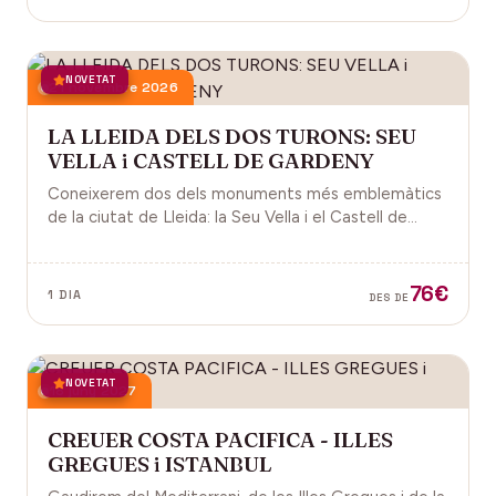
NOVETAT
21 novembre 2026
LA LLEIDA DELS DOS TURONS: SEU
VELLA i CASTELL DE GARDENY
Coneixerem dos dels monuments més emblemàtics
de la ciutat de Lleida: la Seu Vella i el Castell de
Gardeny, ambdós situats dominant la ciutat.
76€
1 DIA
DES DE
NOVETAT
18 juny 2027
CREUER COSTA PACIFICA - ILLES
GREGUES i ISTANBUL