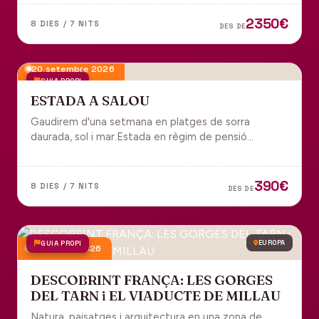
tot inclòs per gaudir plenament de Portugal.
2350€
8 DIES / 7 NITS
DES DE
20 setembre 2026
GUIA PROPI
ESTADA A SALOU
Gaudirem d'una setmana en platges de sorra
daurada, sol i mar.Estada en règim de pensió
completa i sortida en grup des de Manresa.
390€
8 DIES / 7 NITS
DES DE
GUIA PROPI
EUROPA
9 octubre 2026
DESCOBRINT FRANÇA: LES GORGES
DEL TARN i EL VIADUCTE DE MILLAU
Natura, paisatges i arquitectura en una zona de