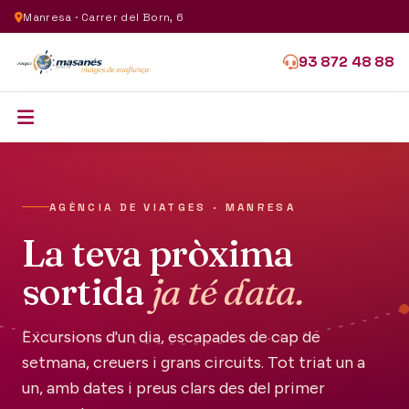
Manresa · Carrer del Born, 6
93 872 48 88
AGÈNCIA DE VIATGES · MANRESA
La teva pròxima
sortida
ja té data.
Excursions d'un dia, escapades de cap de
setmana, creuers i grans circuits. Tot triat un a
un, amb dates i preus clars des del primer