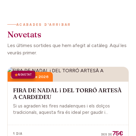
ACABADES D'ARRIBAR
Novetats
Les últimes sortides que hem afegit al catàleg. Aquí les
veuràs primer.
NOVETAT
13 desembre 2026
FIRA DE NADAL i DEL TORRÓ ARTESÀ
A CARDEDEU
Si us agraden les fires nadalenques i els dolços
tradicionals, aquesta fira és ideal per gaudir i
descobrir la màgia del Nadal.
75€
1 DIA
DES DE