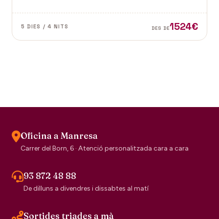
Vence a la Provença fan d'aquest paisatge un indret
digne de visitar. Perfums a Grasse.
1524€
5 DIES / 4 NITS
DES DE
Oficina a Manresa
Carrer del Born, 6 · Atenció personalitzada cara a cara
93 872 48 88
De dilluns a divendres i dissabtes al matí
Sortides triades a mà