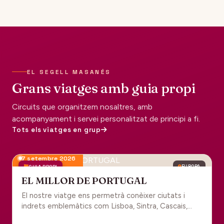
EL SEGELL MASANÉS
Grans viatges amb guia propi
Circuits que organitzem nosaltres, amb
acompanyament i servei personalitzat de principi a fi.
Tots els viatges en grup
7 setembre 2026
GUIA PROPI
EUROPA
EL MILLOR DE PORTUGAL
El nostre viatge ens permetrà conèixer ciutats i
indrets emblemàtics com Lisboa, Sintra, Cascais,
Estoril, Óbidos, Batalha, Braga, Guimaraes i Porto. Un