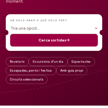
moment.
ON VOLS ANAR O QUÈ VOLS FER?
Tria una opció…
Cerca sortides
Novetats
Excursions d'un dia
Espectacles
Escapades, ponts i festius
Amb guia propi
Circuits seleccionats