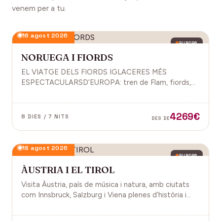
venem per a tu.
16 agost 2026
EUROPA
NORUEGA I FIORDS
EL VIATGE DELS FIORDS IGLACERES MÉS
ESPECTACULARSD’EUROPA: tren de Flam, fiords,
cultura vikinga i molt més.
4269€
8 DIES / 7 NITS
DES DE
18 agost 2026
EUROPA
ÀUSTRIA I EL TIROL
Visita Àustria, país de música i natura, amb ciutats
com Innsbruck, Salzburg i Viena plenes d’història i
encant.