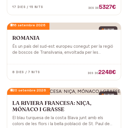
antiga, on els temples d'Angkor emergeixen entre
5327€
17 DIES / 15 NITS
DES DE
arrels.
16 setembre 2026
EUROPA
ROMANIA
És un país del sud-est europeu conegut per la regió
de boscos de Transilvania, envoltada per les
muntanyes Carpats. Castell de Bran, fortalesa del
segle XIV i el Castell de Peles.
2248€
8 DIES / 7 NITS
DES DE
20 setembre 2026
EUROPA
LA RIVIERA FRANCESA: NIÇA,
MÓNACO I GRASSE
El blau turquesa de la costa Blava junt amb els
colors de les flors i la bella població de St. Paul de