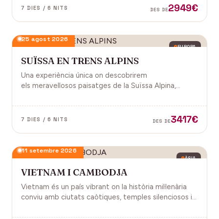
2949€
7 DIES / 6 NITS
DES DE
25 agost 2026
EUROPA
SUÏSSA EN TRENS ALPINS
Una experiència única on descobrirem
els meravellosos paisatges de la Suïssa Alpina,
gràcies als trens panoràmics, la natura, la
gastronomia i molt més!
3417€
7 DIES / 6 NITS
DES DE
11 setembre 2026
ÀSIA
VIETNAM I CAMBODJA
Vietnam és un país vibrant on la història mil·lenària
conviu amb ciutats caòtiques, temples silenciosos i
una naturalesa exuberant d'arrossars, muntanyes i
badies. Cambodja és un murmuri de selva i pedra