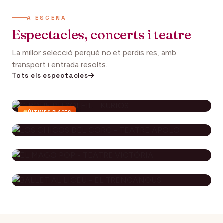
A ESCENA
Espectacles, concerts i teatre
La millor selecció perquè no et perdis res, amb
transport i entrada resolts.
Tots els espectacles
ÚLTIMES PLACES
CIRQUE DU SOLEIL - KURIOS
112€
27 setembre 2026
DES DE
LOS CHICOS DEL CORO - TEATRE
APOLO
EL MAGO POP - TEATRE
79€
29 novembre 2026
DES DE
VICTÒRIA
BALLET AL LICEU - EL
115€
10 desembre 2026
DES DE
TRENCANOUS