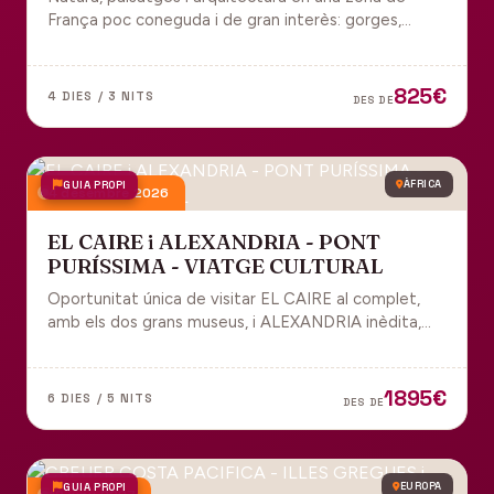
França poc coneguda i de gran interès: gorges,
grutes, pobles medievals i l'impressionant Viaducte
de Millau.
825€
4 DIES / 3 NITS
DES DE
GUIA PROPI
ÀFRICA
4 desembre 2026
EL CAIRE i ALEXANDRIA - PONT
PURÍSSIMA - VIATGE CULTURAL
Oportunitat única de visitar EL CAIRE al complet,
amb els dos grans museus, i ALEXANDRIA inèdita,
amb l'espectacular biblioteca.
1895€
6 DIES / 5 NITS
DES DE
GUIA PROPI
EUROPA