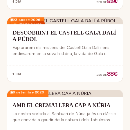
83€
1 DIA
DES DE
23 agost 2026
ÚLTIMES PLACES
DESCOBRINT EL CASTELL GALA DALÍ
A PÚBOL
Explorarem els misteris del Castell Gala Dalí i ens
endinsarem en la seva història, la vida de Gala i
l’univers decoratiu de Dalí.
88€
1 DIA
DES DE
6 setembre 2026
AMB EL CREMALLERA CAP A NÚRIA
La nostra sortida al Santuari de Núria ja és un clàssic
que convida a gaudir de la natura i dels fabulosos
paisatges que veurem des del Cremallera.