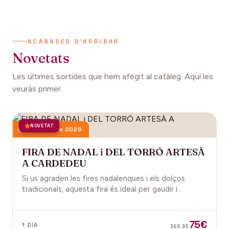
ACABADES D'ARRIBAR
Novetats
Les últimes sortides que hem afegit al catàleg. Aquí les
veuràs primer.
NOVETAT
13 desembre 2026
FIRA DE NADAL i DEL TORRÓ ARTESÀ
A CARDEDEU
Si us agraden les fires nadalenques i els dolços
tradicionals, aquesta fira és ideal per gaudir i
descobrir la màgia del Nadal.
75€
1 DIA
DES DE