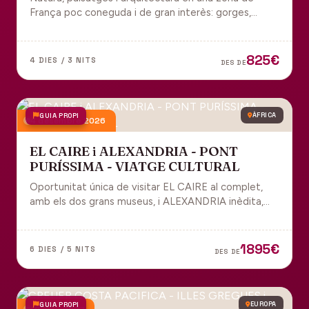
França poc coneguda i de gran interès: gorges,
grutes, pobles medievals i l'impressionant Viaducte
de Millau.
825€
4 DIES / 3 NITS
DES DE
GUIA PROPI
ÀFRICA
4 desembre 2026
EL CAIRE i ALEXANDRIA - PONT
PURÍSSIMA - VIATGE CULTURAL
Oportunitat única de visitar EL CAIRE al complet,
amb els dos grans museus, i ALEXANDRIA inèdita,
amb l'espectacular biblioteca.
1895€
6 DIES / 5 NITS
DES DE
GUIA PROPI
EUROPA