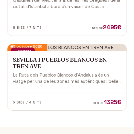
Gaudirem del Mediterrani, de les Illes Gregues i de la
ciutat d'Istanbul a bord d'un vaixell de Costa
Cruceros pel Pont de Sant Joan.
2495€
8 DIES / 7 NITS
DES DE
3 octubre 2026
NOVETAT
SEVILLA I PUEBLOS BLANCOS EN
TREN AVE
La Ruta dels Pueblos Blancos d’Andalusia és un
viatge per una de les zones més autèntiques i belles
del sud d’Espanya, especialment a les províncies de
Cadis i Màlaga. Vens amb nosaltres?
1325€
5 DIES / 4 NITS
DES DE