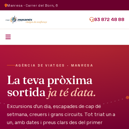
Manresa · Carrer del Born, 6
93 872 48 88
AGÈNCIA DE VIATGES · MANRESA
La teva pròxima
sortida
ja té data.
Excursions d'un dia, escapades de cap de
setmana, creuers i grans circuits. Tot triat un a
un, amb dates i preus clars des del primer