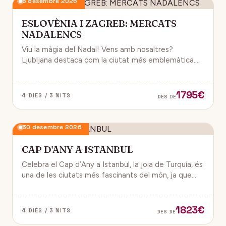
6 desembre 2026
ESLOVÈNIA I ZAGREB: MERCATS
NADALENCS
Viu la màgia del Nadal! Vens amb nosaltres?
Ljubljana destaca com la ciutat més emblemàtica.
Zagreb ha estat reconeguda com una de les millors
destinacions nadalenques d’Europa.
1795€
4 DIES / 3 NITS
DES DE
30 desembre 2026
CAP D'ANY A ISTANBUL
Celebra el Cap d’Any a Istanbul, la joia de Turquía, és
una de les ciutats més fascinants del món, ja que
combina història, cultura i modernitat, on podran
gaudir d’un ambient de festa i alegría.
1823€
4 DIES / 3 NITS
DES DE