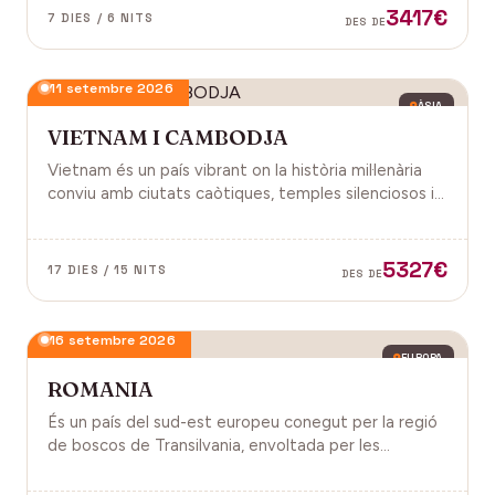
3417€
7 DIES / 6 NITS
DES DE
11 setembre 2026
ÀSIA
VIETNAM I CAMBODJA
Vietnam és un país vibrant on la història mil·lenària
conviu amb ciutats caòtiques, temples silenciosos i
una naturalesa exuberant d'arrossars, muntanyes i
badies. Cambodja és un murmuri de selva i pedra
antiga, on els temples d'Angkor emergeixen entre
5327€
17 DIES / 15 NITS
DES DE
arrels.
16 setembre 2026
EUROPA
ROMANIA
És un país del sud-est europeu conegut per la regió
de boscos de Transilvania, envoltada per les
muntanyes Carpats. Castell de Bran, fortalesa del
segle XIV i el Castell de Peles.