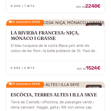
2248€
8 DIES / 7 NITS
DES DE
20 setembre 2026
EUROPA
LA RIVIERA FRANCESA: NIÇA,
MÓNACO I GRASSE
El blau turquesa de la costa Blava junt amb els
colors de les flors i la bella població de St. Paul de
Vence a la Provença fan d'aquest paisatge un indret
digne de visitar. Perfums a Grasse.
1524€
5 DIES / 4 NITS
DES DE
23 setembre 2026
EUROPA
ESCÒCIA, TERRES ALTES I ILLA SKYE
Terra de Castells i d'història, de paisatges verds i
clima canviant. Haggis, gaita i Kilt son sense cap