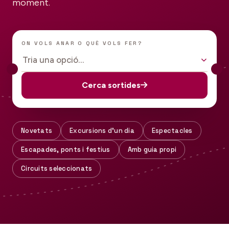
moment.
ON VOLS ANAR O QUÈ VOLS FER?
Tria una opció…
Cerca sortides
Novetats
Excursions d'un dia
Espectacles
Escapades, ponts i festius
Amb guia propi
Circuits seleccionats