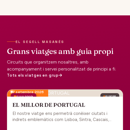
EL SEGELL MASANÉS
Grans viatges amb guia propi
Circuits que organitzem nosaltres, amb
acompanyament i servei personalitzat de principi a fi.
Tots els viatges en grup
7 setembre 2026
GUIA PROPI
EUROPA
EL MILLOR DE PORTUGAL
El nostre viatge ens permetrà conèixer ciutats i
indrets emblemàtics com Lisboa, Sintra, Cascais,
Estoril, Óbidos, Batalha, Braga, Guimaraes i Porto. Un