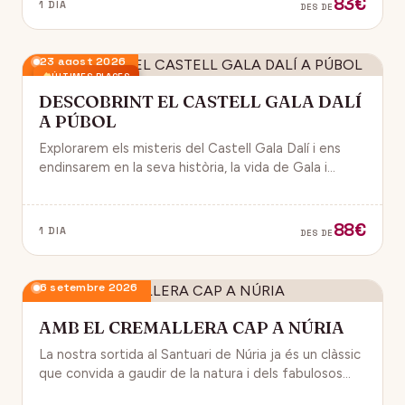
83€
1 DIA
DES DE
23 agost 2026
ÚLTIMES PLACES
DESCOBRINT EL CASTELL GALA DALÍ
A PÚBOL
Explorarem els misteris del Castell Gala Dalí i ens
endinsarem en la seva història, la vida de Gala i
l’univers decoratiu de Dalí.
88€
1 DIA
DES DE
6 setembre 2026
AMB EL CREMALLERA CAP A NÚRIA
La nostra sortida al Santuari de Núria ja és un clàssic
que convida a gaudir de la natura i dels fabulosos
paisatges que veurem des del Cremallera.