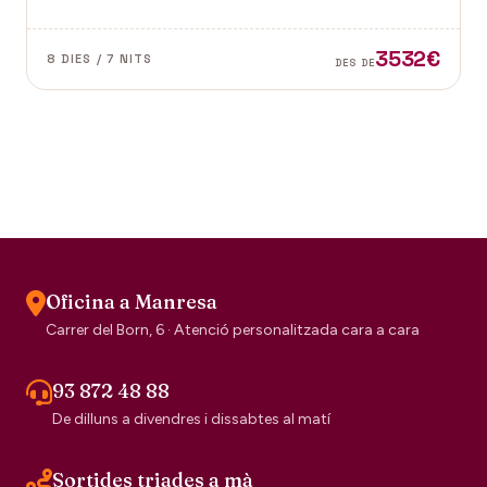
dubte el segell de la tradició escocesa.
3532€
8 DIES / 7 NITS
DES DE
Oficina a Manresa
Carrer del Born, 6 · Atenció personalitzada cara a cara
93 872 48 88
De dilluns a divendres i dissabtes al matí
Sortides triades a mà