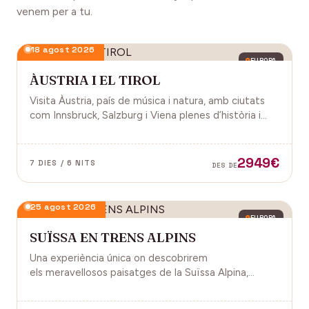
venem per a tu.
18 agost 2026
EUROPA
ÀUSTRIA I EL TIROL
Visita Àustria, país de música i natura, amb ciutats
com Innsbruck, Salzburg i Viena plenes d’història i
encant.
2949€
7 DIES / 6 NITS
DES DE
25 agost 2026
EUROPA
SUÏSSA EN TRENS ALPINS
Una experiència única on descobrirem
els meravellosos paisatges de la Suïssa Alpina,
gràcies als trens panoràmics, la natura, la
gastronomia i molt més!