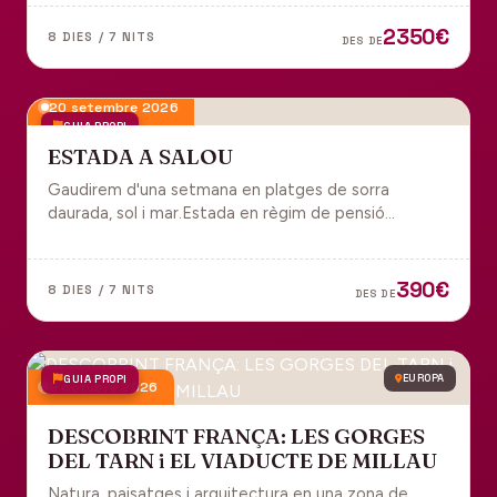
tot inclòs per gaudir plenament de Portugal.
2350€
8 DIES / 7 NITS
DES DE
20 setembre 2026
GUIA PROPI
ESTADA A SALOU
Gaudirem d'una setmana en platges de sorra
daurada, sol i mar.Estada en règim de pensió
completa i sortida en grup des de Manresa.
390€
8 DIES / 7 NITS
DES DE
GUIA PROPI
EUROPA
9 octubre 2026
DESCOBRINT FRANÇA: LES GORGES
DEL TARN i EL VIADUCTE DE MILLAU
Natura, paisatges i arquitectura en una zona de