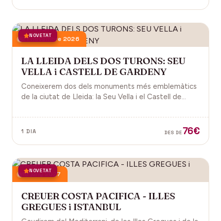
NOVETAT
21 novembre 2026
LA LLEIDA DELS DOS TURONS: SEU
VELLA i CASTELL DE GARDENY
Coneixerem dos dels monuments més emblemàtics
de la ciutat de Lleida: la Seu Vella i el Castell de
Gardeny, ambdós situats dominant la ciutat.
76€
1 DIA
DES DE
NOVETAT
18 juny 2027
CREUER COSTA PACIFICA - ILLES
GREGUES i ISTANBUL