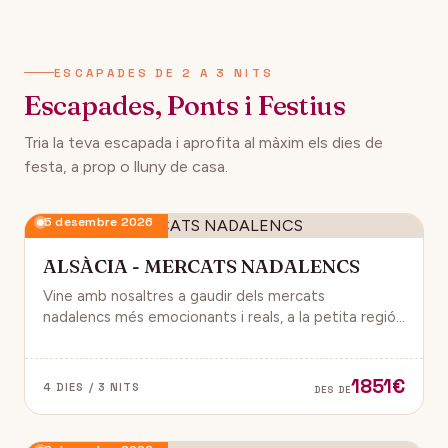
134€
12 desembre 2026
DES DE
ESCAPADES DE 2 A 3 NITS
Escapades, Ponts i Festius
Tria la teva escapada i aprofita al màxim els dies de
festa, a prop o lluny de casa.
5 desembre 2026
ALSÀCIA - MERCATS NADALENCS
Vine amb nosaltres a gaudir dels mercats
nadalencs més emocionants i reals, a la petita regió
de França, Alsàcia.
1851€
4 DIES / 3 NITS
DES DE