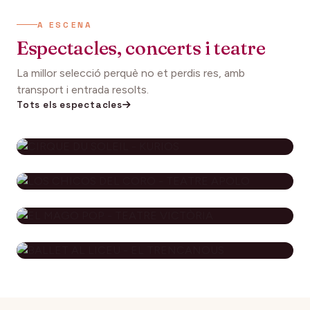
A ESCENA
Espectacles, concerts i teatre
La millor selecció perquè no et perdis res, amb
transport i entrada resolts.
Tots els espectacles
CIRQUE DU SOLEIL - KURIOS
112€
27 setembre 2026
DES DE
LOS CHICOS DEL CORO - TEATRE
APOLO
EL MAGO POP - TEATRE
79€
29 novembre 2026
DES DE
VICTÒRIA
BALLET AL LICEU - EL
115€
10 desembre 2026
DES DE
TRENCANOUS