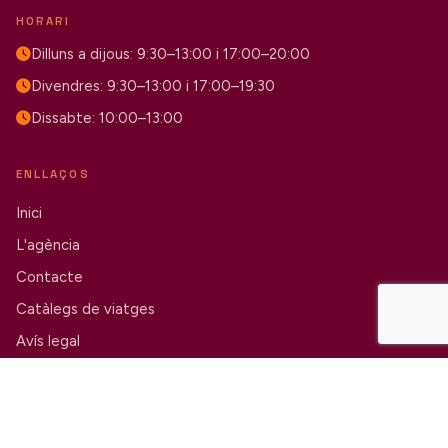
HORARI
Dilluns a dijous: 9:30–13:00 i 17:00–20:00
Divendres: 9:30–13:00 i 17:00–19:30
Dissabte: 10:00–13:00
ENLLAÇOS
Inici
L'agència
Contacte
Catàlegs de viatges
Avís legal
© 2026 Viatges Masanés · GC MD 178
Avís legal i política de privacitat
Configuració de cookies