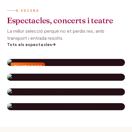
A ESCENA
Espectacles, concerts i teatre
La millor selecció perquè no et perdis res, amb
transport i entrada resolts.
Tots els espectacles
ÚLTIMES PLACES
CIRQUE DU SOLEIL - KURIOS
112€
27 setembre 2026
DES DE
LOS CHICOS DEL CORO - TEATRE
APOLO
EL MAGO POP - TEATRE
79€
29 novembre 2026
DES DE
VICTÒRIA
BALLET AL LICEU - EL
115€
10 desembre 2026
DES DE
TRENCANOUS