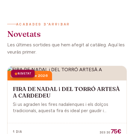
ACABADES D'ARRIBAR
Novetats
Les últimes sortides que hem afegit al catàleg. Aquí les
veuràs primer.
NOVETAT
13 desembre 2026
FIRA DE NADAL i DEL TORRÓ ARTESÀ
A CARDEDEU
Si us agraden les fires nadalenques i els dolços
tradicionals, aquesta fira és ideal per gaudir i
descobrir la màgia del Nadal.
75€
1 DIA
DES DE