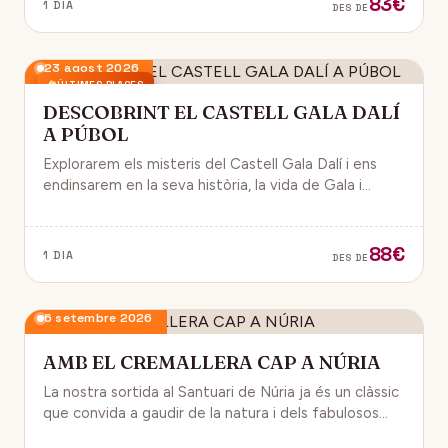
83€
1 DIA
DES DE
23 agost 2026
ÚLTIMES PLACES
DESCOBRINT EL CASTELL GALA DALÍ
A PÚBOL
Explorarem els misteris del Castell Gala Dalí i ens
endinsarem en la seva història, la vida de Gala i
l’univers decoratiu de Dalí.
88€
1 DIA
DES DE
6 setembre 2026
AMB EL CREMALLERA CAP A NÚRIA
La nostra sortida al Santuari de Núria ja és un clàssic
que convida a gaudir de la natura i dels fabulosos
paisatges que veurem des del Cremallera.