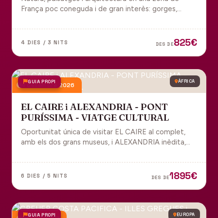
França poc coneguda i de gran interès: gorges,
grutes, pobles medievals i l'impressionant Viaducte
de Millau.
825€
4 DIES / 3 NITS
DES DE
GUIA PROPI
ÀFRICA
4 desembre 2026
EL CAIRE i ALEXANDRIA - PONT
PURÍSSIMA - VIATGE CULTURAL
Oportunitat única de visitar EL CAIRE al complet,
amb els dos grans museus, i ALEXANDRIA inèdita,
amb l'espectacular biblioteca.
1895€
6 DIES / 5 NITS
DES DE
GUIA PROPI
EUROPA