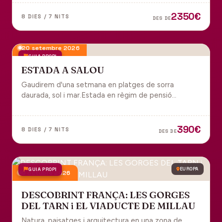
tot inclòs per gaudir plenament de Portugal.
2350€
8 DIES / 7 NITS
DES DE
20 setembre 2026
GUIA PROPI
ESTADA A SALOU
Gaudirem d'una setmana en platges de sorra
daurada, sol i mar.Estada en règim de pensió
completa i sortida en grup des de Manresa.
390€
8 DIES / 7 NITS
DES DE
GUIA PROPI
EUROPA
9 octubre 2026
DESCOBRINT FRANÇA: LES GORGES
DEL TARN i EL VIADUCTE DE MILLAU
Natura, paisatges i arquitectura en una zona de