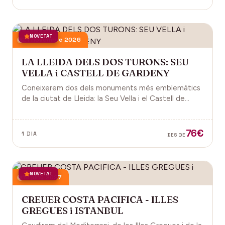
NOVETAT
21 novembre 2026
LA LLEIDA DELS DOS TURONS: SEU
VELLA i CASTELL DE GARDENY
Coneixerem dos dels monuments més emblemàtics
de la ciutat de Lleida: la Seu Vella i el Castell de
Gardeny, ambdós situats dominant la ciutat.
76€
1 DIA
DES DE
NOVETAT
18 juny 2027
CREUER COSTA PACIFICA - ILLES
GREGUES i ISTANBUL