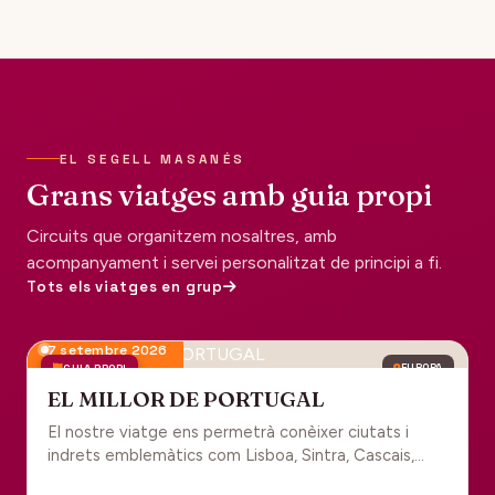
EL SEGELL MASANÉS
Grans viatges amb guia propi
Circuits que organitzem nosaltres, amb
acompanyament i servei personalitzat de principi a fi.
Tots els viatges en grup
7 setembre 2026
GUIA PROPI
EUROPA
EL MILLOR DE PORTUGAL
El nostre viatge ens permetrà conèixer ciutats i
indrets emblemàtics com Lisboa, Sintra, Cascais,
Estoril, Óbidos, Batalha, Braga, Guimaraes i Porto. Un