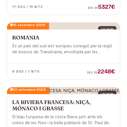
antiga, on els temples d'Angkor emergeixen entre
5327€
17 DIES / 15 NITS
DES DE
arrels.
16 setembre 2026
EUROPA
ROMANIA
És un país del sud-est europeu conegut per la regió
de boscos de Transilvania, envoltada per les
muntanyes Carpats. Castell de Bran, fortalesa del
segle XIV i el Castell de Peles.
2248€
8 DIES / 7 NITS
DES DE
20 setembre 2026
EUROPA
LA RIVIERA FRANCESA: NIÇA,
MÓNACO I GRASSE
El blau turquesa de la costa Blava junt amb els
colors de les flors i la bella població de St. Paul de