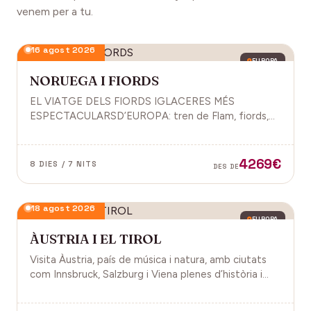
venem per a tu.
16 agost 2026
EUROPA
NORUEGA I FIORDS
EL VIATGE DELS FIORDS IGLACERES MÉS
ESPECTACULARSD’EUROPA: tren de Flam, fiords,
cultura vikinga i molt més.
4269€
8 DIES / 7 NITS
DES DE
18 agost 2026
EUROPA
ÀUSTRIA I EL TIROL
Visita Àustria, país de música i natura, amb ciutats
com Innsbruck, Salzburg i Viena plenes d’història i
encant.