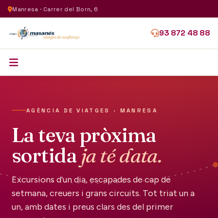
Manresa · Carrer del Born, 6
93 872 48 88
AGÈNCIA DE VIATGES · MANRESA
La teva pròxima
sortida
ja té data.
Excursions d'un dia, escapades de cap de
setmana, creuers i grans circuits. Tot triat un a
un, amb dates i preus clars des del primer