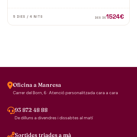
Vence a la Provença fan d'aquest paisatge un indret
digne de visitar. Perfums a Grasse.
1524€
5 DIES / 4 NITS
DES DE
Oficina a Manresa
Carrer del Born, 6 · Atenció personalitzada cara a cara
93 872 48 88
De dilluns a divendres i dissabtes al matí
Sortides triades a mà