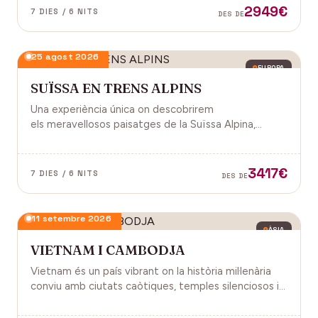
2949€
7 DIES / 6 NITS
DES DE
25 agost 2026
EUROPA
SUÏSSA EN TRENS ALPINS
Una experiència única on descobrirem
els meravellosos paisatges de la Suïssa Alpina,
gràcies als trens panoràmics, la natura, la
gastronomia i molt més!
3417€
7 DIES / 6 NITS
DES DE
11 setembre 2026
ÀSIA
VIETNAM I CAMBODJA
Vietnam és un país vibrant on la història mil·lenària
conviu amb ciutats caòtiques, temples silenciosos i
una naturalesa exuberant d'arrossars, muntanyes i
badies. Cambodja és un murmuri de selva i pedra