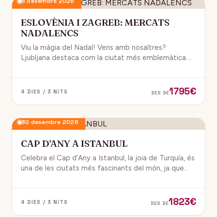
6 desembre 2026
ESLOVÈNIA I ZAGREB: MERCATS
NADALENCS
Viu la màgia del Nadal! Vens amb nosaltres?
Ljubljana destaca com la ciutat més emblemàtica.
Zagreb ha estat reconeguda com una de les millors
destinacions nadalenques d’Europa.
1795€
4 DIES / 3 NITS
DES DE
30 desembre 2026
CAP D'ANY A ISTANBUL
Celebra el Cap d’Any a Istanbul, la joia de Turquía, és
una de les ciutats més fascinants del món, ja que
combina història, cultura i modernitat, on podran
gaudir d’un ambient de festa i alegría.
1823€
4 DIES / 3 NITS
DES DE