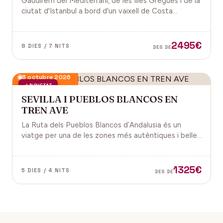
Gaudirem del Mediterrani, de les Illes Gregues i de la
ciutat d'Istanbul a bord d'un vaixell de Costa
Cruceros pel Pont de Sant Joan.
2495€
8 DIES / 7 NITS
DES DE
3 octubre 2026
NOVETAT
SEVILLA I PUEBLOS BLANCOS EN
TREN AVE
La Ruta dels Pueblos Blancos d’Andalusia és un
viatge per una de les zones més autèntiques i belles
del sud d’Espanya, especialment a les províncies de
Cadis i Màlaga. Vens amb nosaltres?
1325€
5 DIES / 4 NITS
DES DE