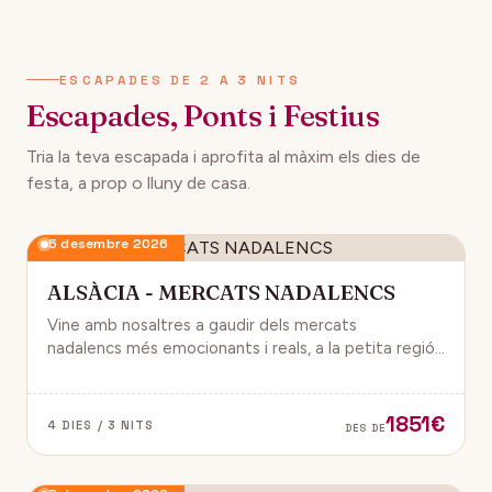
134€
12 desembre 2026
DES DE
ESCAPADES DE 2 A 3 NITS
Escapades, Ponts i Festius
Tria la teva escapada i aprofita al màxim els dies de
festa, a prop o lluny de casa.
5 desembre 2026
ALSÀCIA - MERCATS NADALENCS
Vine amb nosaltres a gaudir dels mercats
nadalencs més emocionants i reals, a la petita regió
de França, Alsàcia.
1851€
4 DIES / 3 NITS
DES DE