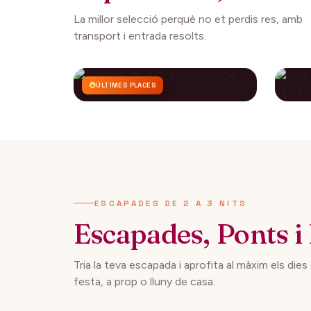
La millor selecció perquè no et perdis res, amb
transport i entrada resolts.
ÚLTIMES PLACES
CIRQUE DU SOLEIL -
LO
KURIOS
CO
AP
112€
27 setembre 2026
29 
DES DE
ESCAPADES DE 2 A 3 NITS
Escapades, Ponts i 
Tria la teva escapada i aprofita al màxim els dies
festa, a prop o lluny de casa.