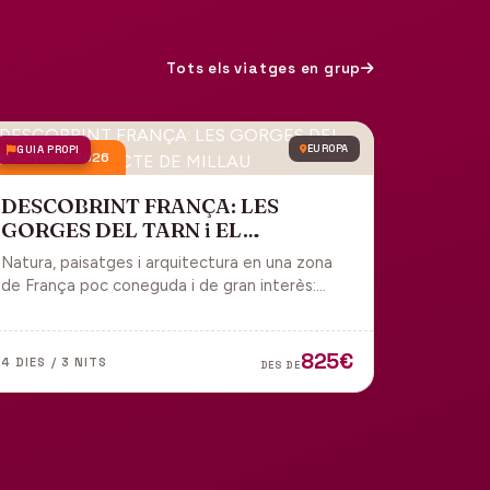
Tots els viatges en grup
GUIA PROPI
EUROPA
9 octubre 2026
DESCOBRINT FRANÇA: LES
GORGES DEL TARN i EL
VIADUCTE DE MILLAU
Natura, paisatges i arquitectura en una zona
de França poc coneguda i de gran interès:
gorges, grutes, pobles medievals i
l'impressionant Viaducte de Millau.
825€
4 DIES / 3 NITS
DES DE