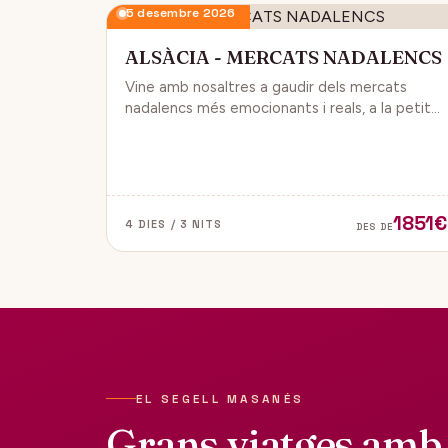
5 desembre 2026
ALSÀCIA - MERCATS NADALENCS
Vine amb nosaltres a gaudir dels mercats
nadalencs més emocionants i reals, a la petita
regió de França, Alsàcia.
1851€
4 DIES / 3 NITS
DES DE
EL SEGELL MASANÉS
Grans viatges amb 