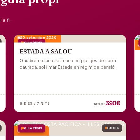
a fi.
20 setembre 2026
GUIA PROPI
ESTADA A SALOU
Gaudirem d'una setmana en platges de sorra
daurada, sol i mar.Estada en règim de pensió
completa i sortida en grup des de Manresa.
390€
8 DIES / 7 NITS
DES DE
GUIA PROPI
EUROPA
18 juny 2027