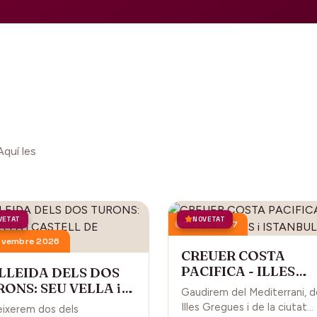
Aquí les
VETAT
NOVETAT
18 juny 2027
ovembre 2026
CREUER COSTA
PACIFICA - ILLES
 LLEIDA DELS DOS
GREGUES i ISTANBU
ONS: SEU VELLA i
Gaudirem del Mediterrani, d
STELL DE GARDENY
Illes Gregues i de la ciutat
ixerem dos dels