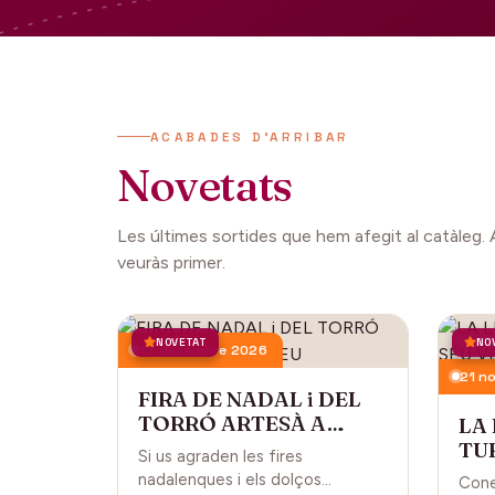
ACABADES D'ARRIBAR
Novetats
Les últimes sortides que hem afegit al catàleg. 
veuràs primer.
NOVETAT
NO
13 desembre 2026
21 n
FIRA DE NADAL i DEL
TORRÓ ARTESÀ A
LA
CARDEDEU
TUR
Si us agraden les fires
CA
nadalenques i els dolços
Cone