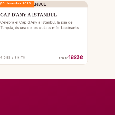
30 desembre 2026
CAP D'ANY A ISTANBUL
Celebra el Cap d’Any a Istanbul, la joia de
Turquía, és una de les ciutats més fascinants
del món, ja que combina història, cultura i
modernitat, on podran gaudir d’un ambient de
festa i alegría.
1823€
4 DIES / 3 NITS
DES DE