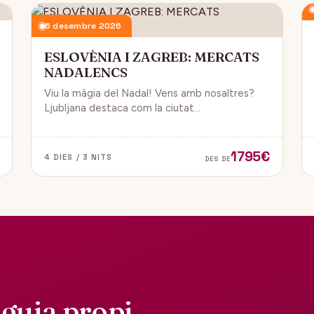
6 desembre 2026
ESLOVÈNIA I ZAGREB: MERCATS
NADALENCS
Viu la màgia del Nadal! Vens amb nosaltres?
Ljubljana destaca com la ciutat
més emblemàtica. Zagreb ha estat
reconeguda com una de les millors
destinacions nadalenques d’Europa.
1795€
4 DIES / 3 NITS
DES DE
guia propi