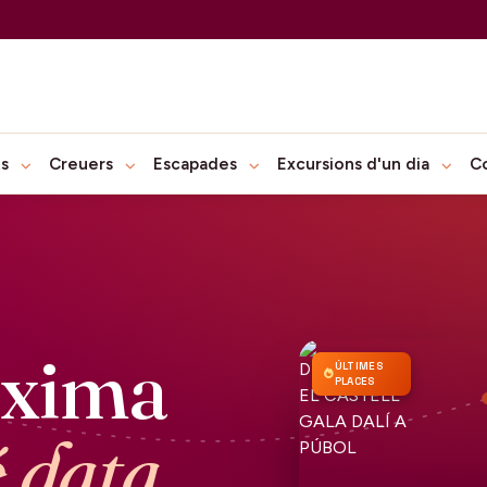
ts
Creuers
Escapades
Excursions d'un dia
C
òxima
ÚLTIMES
PLACES
é data.