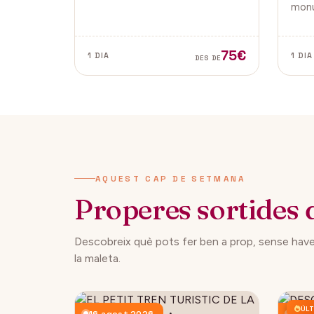
tradicionals, aquesta fira és ideal
monu
per gaudir i descobrir la màgia
de la
del Nadal.
Vella
ambd
75€
1 DIA
1 DIA
DES DE
ciuta
AQUEST CAP DE SETMANA
Properes sortides 
Descobreix què pots fer ben a prop, sense have
la maleta.
ÚLT
16 agost 2026
23 a