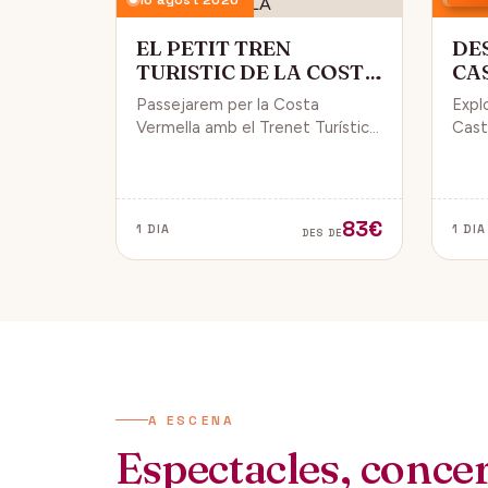
EL PETIT TREN
DE
TURISTIC DE LA COSTA
CA
VERMELLA
PÚ
Passejarem per la Costa
Expl
Vermella amb el Trenet Turístic,
Caste
gaudint de Collioure i Port-
endin
Vendrés i d'unes magnífiques
vida 
vistes de la Mar Mediterrània.
de Da
83€
1 DIA
1 DIA
DES DE
A ESCENA
Espectacles, concert