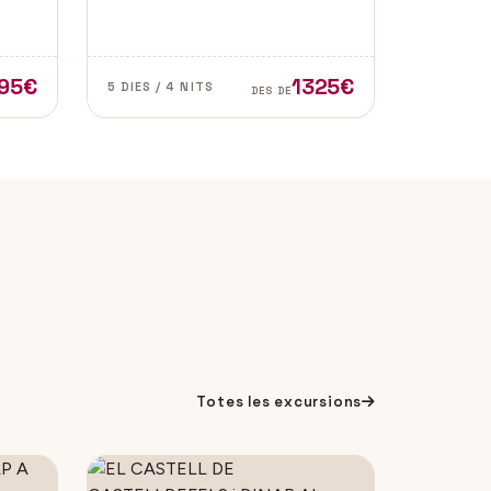
l de
de les zones més autèntiques i
e
belles del sud d’Espanya,
especialment a les províncies de
Cadis i Màlaga. Vens amb
95€
1325€
5 DIES / 4 NITS
DES DE
nosaltres?
Totes les excursions