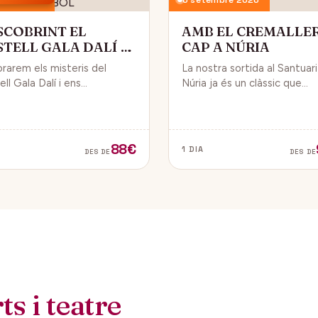
SCOBRINT EL
AMB EL CREMALLE
STELL GALA DALÍ A
CAP A NÚRIA
BOL
orarem els misteris del
La nostra sortida al Santuar
ll Gala Dalí i ens
Núria ja és un clàssic que
sarem en la seva història, la
convida a gaudir de la natura
de Gala i l’univers decoratiu
dels fabulosos paisatges q
lí.
veurem des del Cremallera.
88€
1 DIA
DES DE
DES DE
s i teatre