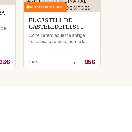
13 setembre 2026
RA
EL CASTELL DE
CASTELLDEFELS i
i de
DINAR AL PASSEIG
Coneixerem aquesta antiga
MARITIM DE SITGES
 i
fortalesa que dona nom a la
ue
ciutat i que està construïda en
un punt estratègic amb vistes al
mar Mediterrani.
93€
85€
1 DIA
DES DE