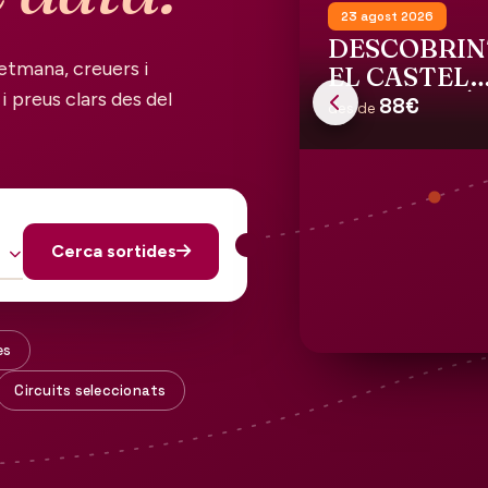
23 agost 2026
DESCOBRIN
etmana, creuers i
EL CASTELL
i preus clars des del
GALA DALÍ 
88€
des de
PÚBOL
Cerca sortides
es
Circuits seleccionats