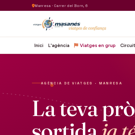
Manresa · Carrer del Born, 6
Inici
L'agència
Viatges en grup
Circui
AGÈNCIA DE VIATGES · MANRESA
La teva pr
sortida
ja t