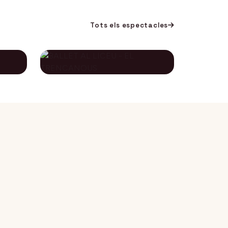
Tots els espectacles
BALLET AL LICEU -
A
EL TRENCANOUS
115€
134€
12 desembre 2026
DES DE