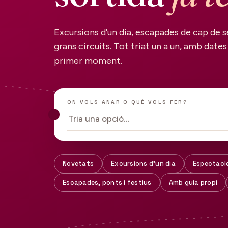
Excursions d'un dia, escapades de cap de s
grans circuits. Tot triat un a un, amb dates 
primer moment.
ON VOLS ANAR O QUÈ VOLS FER?
Tria una opció…
Novetats
Excursions d'un dia
Espectacl
Escapades, ponts i festius
Amb guia propi