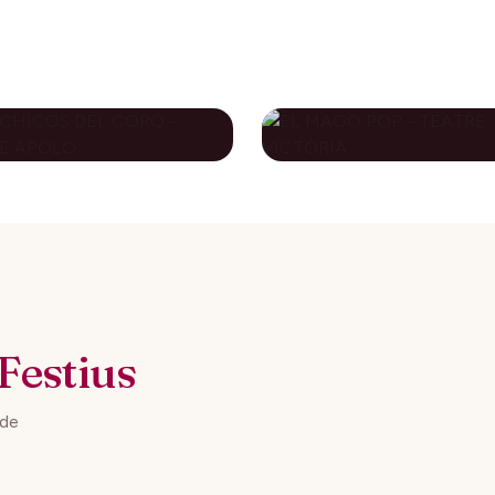
S CHICOS DEL
EL MAGO POP -
RO - TEATRE
TEATRE VICTÒRI
OLO
79€
novembre 2026
10 desembre 2026
DES DE
DES DE
Festius
 de