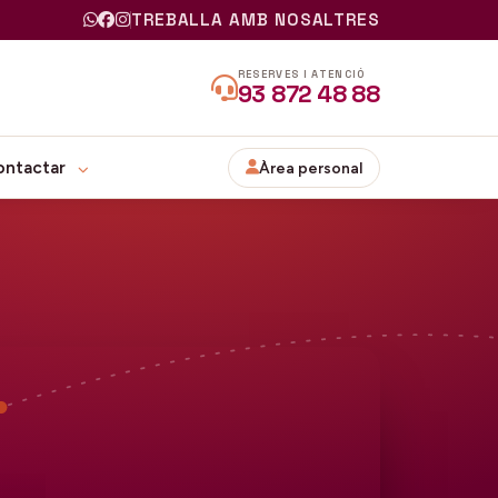
TREBALLA AMB NOSALTRES
RESERVES I ATENCIÓ
93 872 48 88
ontactar
Àrea personal