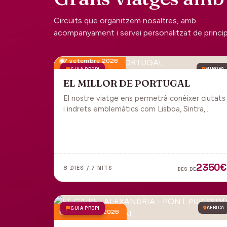
Circuits que organitzem nosaltres, amb
acompanyament i servei personalitzat de principi 
7 setembre 2026
GUIA PROPI
EUROPA
EL MILLOR DE PORTUGAL
El nostre viatge ens permetrà conèixer ciutats
i indrets emblemàtics com Lisboa, Sintra,
Cascais, Estoril, Óbidos, Batalha, Braga,
Guimaraes i Porto. Un tot inclòs per gaudir
plenament de Portugal.
2350€
8 DIES / 7 NITS
DES DE
GUIA PROPI
ÀFRICA
4 desembre 2026