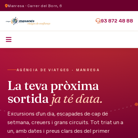
Manresa · Carrer del Born, 6
93 872 48 88
AGÈNCIA DE VIATGES · MANRESA
La teva pròxima
sortida
ja té data.
Excursions d'un dia, escapades de cap de
setmana, creuers i grans circuits. Tot triat un a
un, amb dates i preus clars des del primer