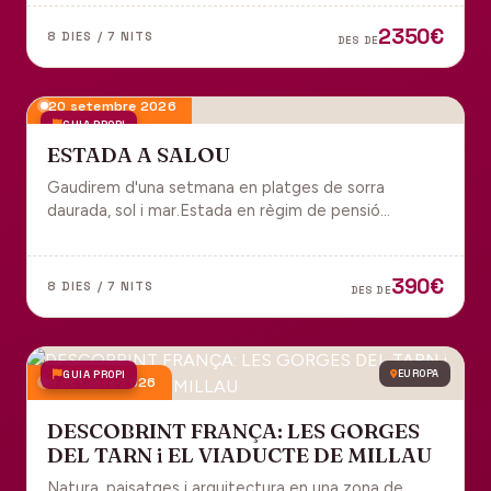
tot inclòs per gaudir plenament de Portugal.
2350€
8 DIES / 7 NITS
DES DE
20 setembre 2026
GUIA PROPI
ESTADA A SALOU
Gaudirem d'una setmana en platges de sorra
daurada, sol i mar.Estada en règim de pensió
completa i sortida en grup des de Manresa.
390€
8 DIES / 7 NITS
DES DE
GUIA PROPI
EUROPA
9 octubre 2026
DESCOBRINT FRANÇA: LES GORGES
DEL TARN i EL VIADUCTE DE MILLAU
Natura, paisatges i arquitectura en una zona de