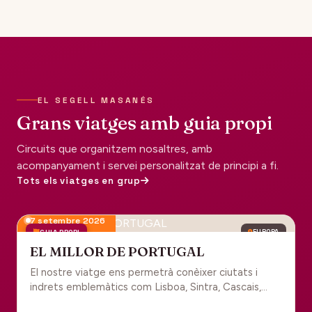
EL SEGELL MASANÉS
Grans viatges amb guia propi
Circuits que organitzem nosaltres, amb
acompanyament i servei personalitzat de principi a fi.
Tots els viatges en grup
7 setembre 2026
GUIA PROPI
EUROPA
EL MILLOR DE PORTUGAL
El nostre viatge ens permetrà conèixer ciutats i
indrets emblemàtics com Lisboa, Sintra, Cascais,
Estoril, Óbidos, Batalha, Braga, Guimaraes i Porto. Un