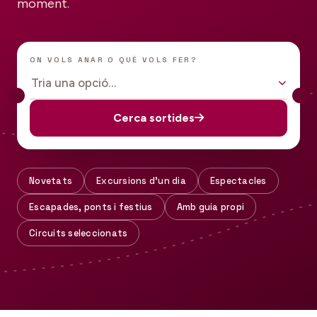
moment.
ON VOLS ANAR O QUÈ VOLS FER?
Tria una opció…
Cerca sortides
Novetats
Excursions d'un dia
Espectacles
Escapades, ponts i festius
Amb guia propi
Circuits seleccionats