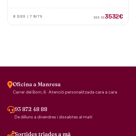
dubte el segell de la tradició escocesa.
3532€
8 DIES / 7 NITS
DES DE
Oficina a Manresa
Carrer del Born, 6 · Atenció personalitzada cara a cara
93 872 48 88
De dilluns a divendres i dissabtes al matí
Sortides triades a mà