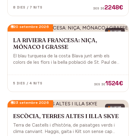
2248€
8 DIES / 7 NITS
DES DE
20 setembre 2026
EUROPA
LA RIVIERA FRANCESA: NIÇA,
MÓNACO I GRASSE
El blau turquesa de la costa Blava junt amb els
colors de les flors i la bella població de St. Paul de
Vence a la Provença fan d'aquest paisatge un indret
digne de visitar. Perfums a Grasse.
1524€
5 DIES / 4 NITS
DES DE
23 setembre 2026
EUROPA
ESCÒCIA, TERRES ALTES I ILLA SKYE
Terra de Castells i d'història, de paisatges verds i
clima canviant. Haggis, gaita i Kilt son sense cap