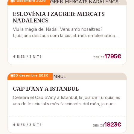
6 desembre 2026
ESLOVÈNIA I ZAGREB: MERCATS
NADALENCS
Viu la màgia del Nadal! Vens amb nosaltres?
Ljubljana destaca com la ciutat més emblemàtica.
Zagreb ha estat reconeguda com una de les millors
destinacions nadalenques d’Europa.
1795€
4 DIES / 3 NITS
DES DE
30 desembre 2026
CAP D'ANY A ISTANBUL
Celebra el Cap d’Any a Istanbul, la joia de Turquía, és
una de les ciutats més fascinants del món, ja que
combina història, cultura i modernitat, on podran
gaudir d’un ambient de festa i alegría.
1823€
4 DIES / 3 NITS
DES DE