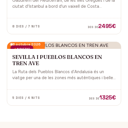
Gaudirem del Mediterrani, de les Illes Gregues i de la
ciutat d'Istanbul a bord d'un vaixell de Costa
Cruceros pel Pont de Sant Joan.
2495€
8 DIES / 7 NITS
DES DE
3 octubre 2026
NOVETAT
SEVILLA I PUEBLOS BLANCOS EN
TREN AVE
La Ruta dels Pueblos Blancos d’Andalusia és un
viatge per una de les zones més autèntiques i belles
del sud d’Espanya, especialment a les províncies de
Cadis i Màlaga. Vens amb nosaltres?
1325€
5 DIES / 4 NITS
DES DE