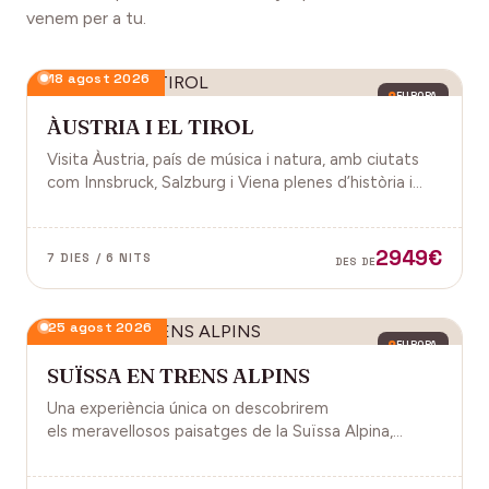
venem per a tu.
18 agost 2026
EUROPA
ÀUSTRIA I EL TIROL
Visita Àustria, país de música i natura, amb ciutats
com Innsbruck, Salzburg i Viena plenes d’història i
encant.
2949€
7 DIES / 6 NITS
DES DE
25 agost 2026
EUROPA
SUÏSSA EN TRENS ALPINS
Una experiència única on descobrirem
els meravellosos paisatges de la Suïssa Alpina,
gràcies als trens panoràmics, la natura, la
gastronomia i molt més!