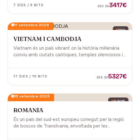
3417€
7 DIES / 6 NITS
DES DE
11 setembre 2026
ÀSIA
VIETNAM I CAMBODJA
Vietnam és un país vibrant on la història mil·lenària
conviu amb ciutats caòtiques, temples silenciosos i
una naturalesa exuberant d'arrossars, muntanyes i
badies. Cambodja és un murmuri de selva i pedra
antiga, on els temples d'Angkor emergeixen entre
5327€
17 DIES / 15 NITS
DES DE
arrels.
16 setembre 2026
EUROPA
ROMANIA
És un país del sud-est europeu conegut per la regió
de boscos de Transilvania, envoltada per les
muntanyes Carpats. Castell de Bran, fortalesa del
segle XIV i el Castell de Peles.