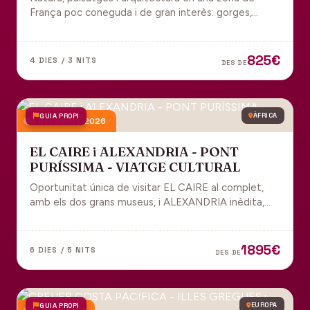
França poc coneguda i de gran interès: gorges,
grutes, pobles medievals i l'impressionant Viaducte
de Millau.
825€
4 DIES / 3 NITS
DES DE
GUIA PROPI
ÀFRICA
4 desembre 2026
EL CAIRE i ALEXANDRIA - PONT
PURÍSSIMA - VIATGE CULTURAL
Oportunitat única de visitar EL CAIRE al complet,
amb els dos grans museus, i ALEXANDRIA inèdita,
amb l'espectacular biblioteca.
1895€
6 DIES / 5 NITS
DES DE
GUIA PROPI
EUROPA