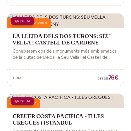
NOVETAT
21 novembre 2026
LA LLEIDA DELS DOS TURONS: SEU
VELLA i CASTELL DE GARDENY
Coneixerem dos dels monuments més emblemàtics
de la ciutat de Lleida: la Seu Vella i el Castell de
Gardeny, ambdós situats dominant la ciutat.
76€
1 DIA
DES DE
NOVETAT
18 juny 2027
CREUER COSTA PACIFICA - ILLES
GREGUES i ISTANBUL