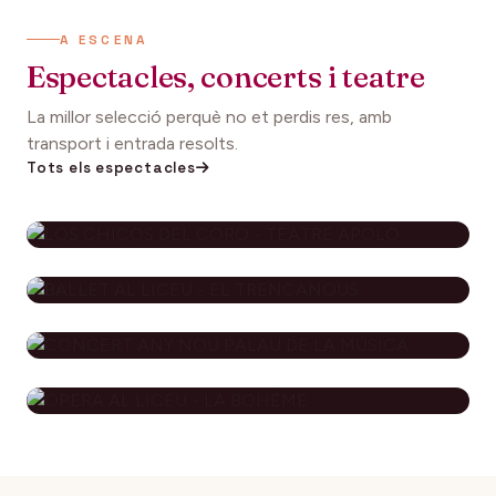
A ESCENA
Espectacles, concerts i teatre
La millor selecció perquè no et perdis res, amb
transport i entrada resolts.
Tots els espectacles
LOS CHICOS DEL CORO - TEATRE
APOLO
BALLET AL LICEU - EL
79€
29 novembre 2026
DES DE
TRENCANOUS
CONCERT ANY NOU PALAU DE LA
134€
12 desembre 2026
DES DE
MÚSICA
ÒPERA AL LICEU - LA BOHÈME
94€
3 gener 2027
DES DE
182€
8 gener 2027
DES DE