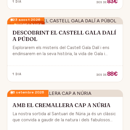
83€
1 DIA
DES DE
23 agost 2026
ÚLTIMES PLACES
DESCOBRINT EL CASTELL GALA DALÍ
A PÚBOL
Explorarem els misteris del Castell Gala Dalí i ens
endinsarem en la seva història, la vida de Gala i
l’univers decoratiu de Dalí.
88€
1 DIA
DES DE
6 setembre 2026
AMB EL CREMALLERA CAP A NÚRIA
La nostra sortida al Santuari de Núria ja és un clàssic
que convida a gaudir de la natura i dels fabulosos
paisatges que veurem des del Cremallera.