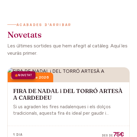
ACABADES D'ARRIBAR
Novetats
Les últimes sortides que hem afegit al catàleg. Aquí les
veuràs primer.
NOVETAT
13 desembre 2026
FIRA DE NADAL i DEL TORRÓ ARTESÀ
A CARDEDEU
Si us agraden les fires nadalenques i els dolços
tradicionals, aquesta fira és ideal per gaudir i
descobrir la màgia del Nadal.
75€
1 DIA
DES DE