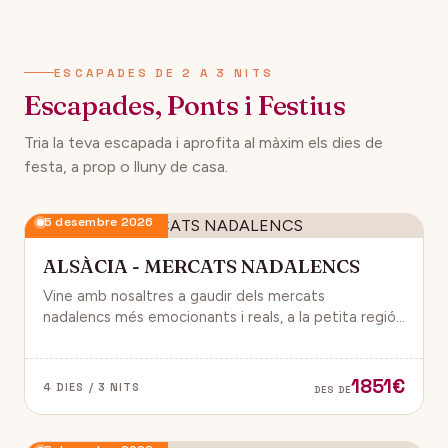
ESCAPADES DE 2 A 3 NITS
Escapades, Ponts i Festius
Tria la teva escapada i aprofita al màxim els dies de
festa, a prop o lluny de casa.
5 desembre 2026
ALSÀCIA - MERCATS NADALENCS
Vine amb nosaltres a gaudir dels mercats
nadalencs més emocionants i reals, a la petita regió
de França, Alsàcia.
1851€
4 DIES / 3 NITS
DES DE