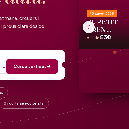
16 agost 2026
etmana, creuers i
EL PETIT
i preus clars des del
TREN
TURISTIC
83€
des de
DE LA
COSTA
VERMELLA
Cerca sortides
es
Circuits seleccionats