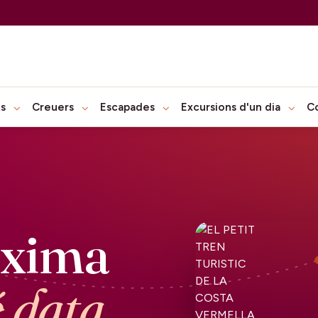
ts
Creuers
Escapades
Excursions d'un dia
C
òxima
é data.