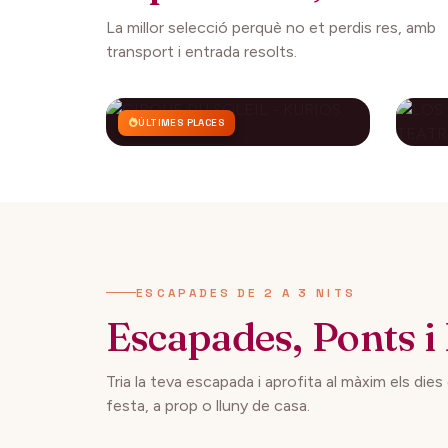
La millor selecció perquè no et perdis res, amb
transport i entrada resolts.
ÚLTIMES PLACES
CIRQUE DU SOLEIL -
LO
KURIOS
CO
AP
112€
27 setembre 2026
29 
DES DE
ESCAPADES DE 2 A 3 NITS
Escapades, Ponts i 
Tria la teva escapada i aprofita al màxim els dies
festa, a prop o lluny de casa.