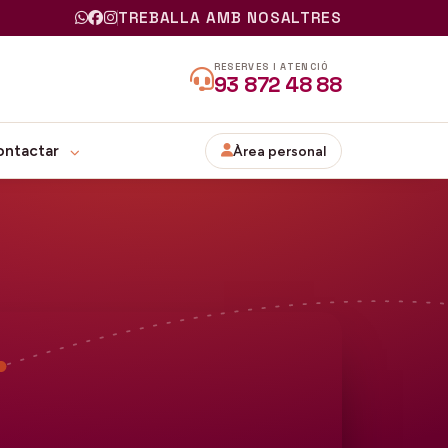
TREBALLA AMB NOSALTRES
RESERVES I ATENCIÓ
93 872 48 88
ontactar
Àrea personal