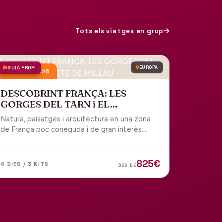
Tots els viatges en grup
GUIA PROPI
EUROPA
9 octubre 2026
DESCOBRINT FRANÇA: LES
GORGES DEL TARN i EL
VIADUCTE DE MILLAU
Natura, paisatges i arquitectura en una zona
de França poc coneguda i de gran interès:
gorges, grutes, pobles medievals i
l'impressionant Viaducte de Millau.
825€
4 DIES / 3 NITS
DES DE