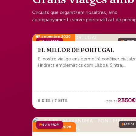
Circuits que organitzem nosaltres, amb
acompanyament i servei personalitzat de principi 
7 setembre 2026
GUIA PROPI
EUROPA
EL MILLOR DE PORTUGAL
El nostre viatge ens permetrà conèixer ciutats
i indrets emblemàtics com Lisboa, Sintra,
Cascais, Estoril, Óbidos, Batalha, Braga,
Guimaraes i Porto. Un tot inclòs per gaudir
plenament de Portugal.
2350€
8 DIES / 7 NITS
DES DE
GUIA PROPI
ÀFRICA
4 desembre 2026