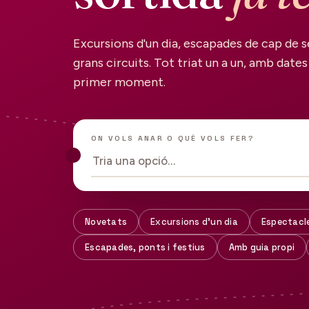
Excursions d'un dia, escapades de cap de s
grans circuits. Tot triat un a un, amb dates 
primer moment.
ON VOLS ANAR O QUÈ VOLS FER?
Tria una opció…
Novetats
Excursions d'un dia
Espectacl
Escapades, ponts i festius
Amb guia propi