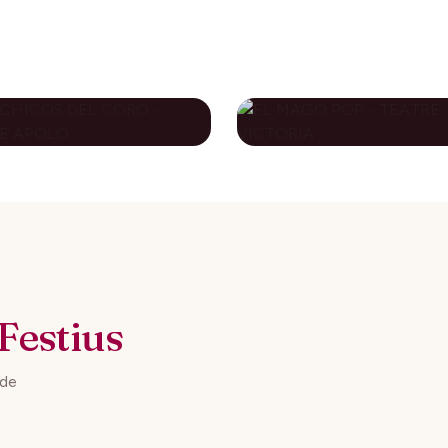
S CHICOS DEL
EL MAGO POP -
RO - TEATRE
TEATRE VICTÒRI
OLO
79€
novembre 2026
10 desembre 2026
DES DE
DES DE
Festius
 de