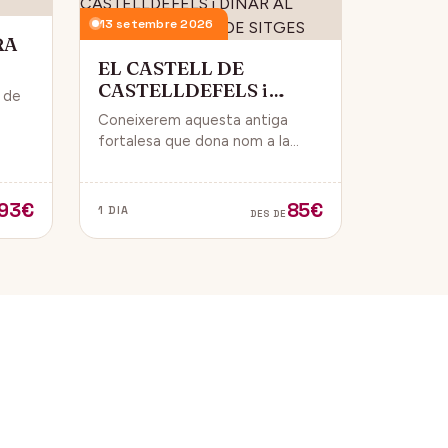
13 setembre 2026
RA
EL CASTELL DE
CASTELLDEFELS i
i de
DINAR AL PASSEIG
Coneixerem aquesta antiga
MARITIM DE SITGES
 i
fortalesa que dona nom a la
ue
ciutat i que està construïda en
un punt estratègic amb vistes al
mar Mediterrani.
93€
85€
1 DIA
DES DE