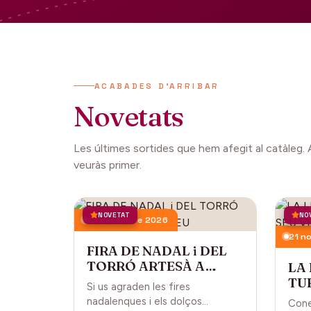
ACABADES D'ARRIBAR
Novetats
Les últimes sortides que hem afegit al catàleg. 
veuràs primer.
NOVETAT
NO
13 desembre 2026
21 n
FIRA DE NADAL i DEL
TORRÓ ARTESÀ A
LA
CARDEDEU
TUR
Si us agraden les fires
CA
nadalenques i els dolços
Cone