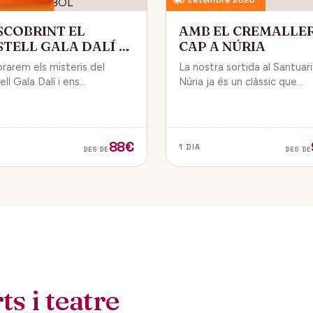
SCOBRINT EL
AMB EL CREMALLE
STELL GALA DALÍ A
CAP A NÚRIA
BOL
orarem els misteris del
La nostra sortida al Santuar
ll Gala Dalí i ens
Núria ja és un clàssic que
sarem en la seva història, la
convida a gaudir de la natura
de Gala i l’univers decoratiu
dels fabulosos paisatges q
lí.
veurem des del Cremallera.
88€
1 DIA
DES DE
DES DE
s i teatre