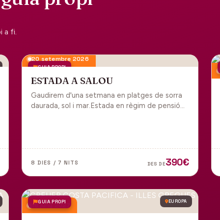
a fi.
20 setembre 2026
GUIA PROPI
ESTADA A SALOU
Gaudirem d'una setmana en platges de sorra
daurada, sol i mar.Estada en règim de pensió
completa i sortida en grup des de Manresa.
390€
8 DIES / 7 NITS
DES DE
GUIA PROPI
EUROPA
18 juny 2027