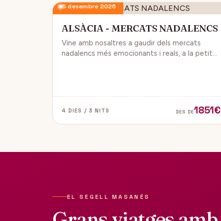
5 desembre 2026
ALSÀCIA - MERCATS NADALENCS
Vine amb nosaltres a gaudir dels mercats
nadalencs més emocionants i reals, a la petita
regió de França, Alsàcia.
1851€
4 DIES / 3 NITS
DES DE
EL SEGELL MASANÉS
Grans viatges amb 