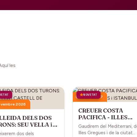
Aquí les
VETAT
NOVETAT
18 juny 2027
ovembre 2026
CREUER COSTA
PACIFICA - ILLES
 LLEIDA DELS DOS
GREGUES i ISTANBU
ONS: SEU VELLA i
Gaudirem del Mediterrani, d
STELL DE GARDENY
Illes Gregues i de la ciutat
ixerem dos dels