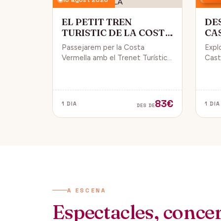
EL PETIT TREN
DE
TURISTIC DE LA COSTA
CA
VERMELLA
PÚ
Passejarem per la Costa
Expl
Vermella amb el Trenet Turístic,
Caste
gaudint de Collioure i Port-
endin
Vendrés i d'unes magnífiques
vida 
vistes de la Mar Mediterrània.
de Da
83€
1 DIA
1 DIA
DES DE
A ESCENA
Espectacles, concert