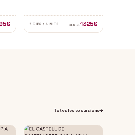
l de
de les zones més autèntiques i
e
belles del sud d’Espanya,
especialment a les províncies de
Cadis i Màlaga. Vens amb
95€
1325€
5 DIES / 4 NITS
DES DE
nosaltres?
Totes les excursions