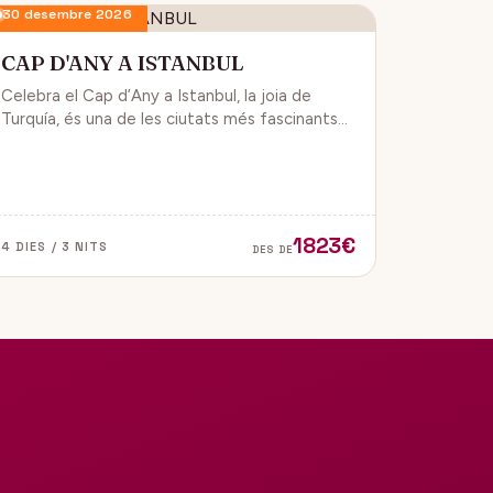
30 desembre 2026
CAP D'ANY A ISTANBUL
Celebra el Cap d’Any a Istanbul, la joia de
Turquía, és una de les ciutats més fascinants
del món, ja que combina història, cultura i
modernitat, on podran gaudir d’un ambient de
festa i alegría.
1823€
4 DIES / 3 NITS
DES DE