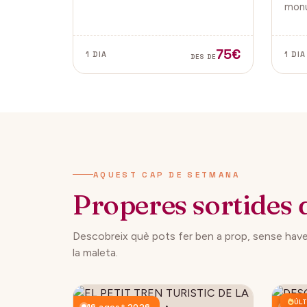
tradicionals, aquesta fira és ideal
monu
per gaudir i descobrir la màgia
de la
del Nadal.
Vella
ambd
75€
1 DIA
1 DIA
DES DE
ciuta
AQUEST CAP DE SETMANA
Properes sortides 
Descobreix què pots fer ben a prop, sense have
la maleta.
ÚLT
16 agost 2026
23 a