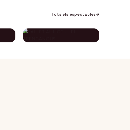
Tots els espectacles
BALLET AL LICEU -
A
EL TRENCANOUS
115€
134€
12 desembre 2026
DES DE