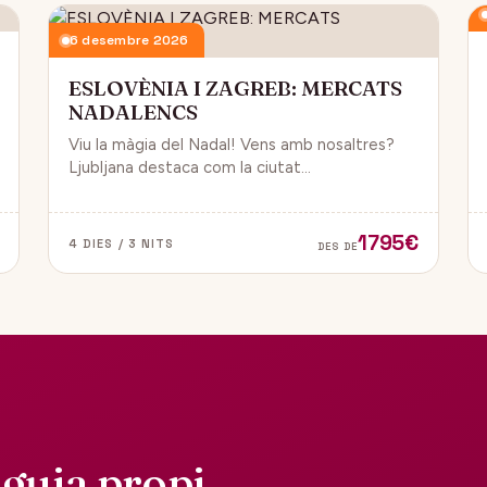
6 desembre 2026
ESLOVÈNIA I ZAGREB: MERCATS
NADALENCS
Viu la màgia del Nadal! Vens amb nosaltres?
Ljubljana destaca com la ciutat
més emblemàtica. Zagreb ha estat
reconeguda com una de les millors
destinacions nadalenques d’Europa.
1795€
4 DIES / 3 NITS
DES DE
guia propi