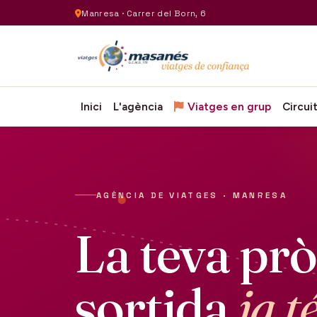
Manresa · Carrer del Born, 6
Inici
L'agència
Viatges en grup
Circui
AGÈNCIA DE VIATGES · MANRESA
La teva pr
sortida
ja t