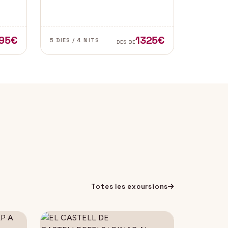
l de
de les zones més autèntiques i
e
belles del sud d’Espanya,
especialment a les províncies de
Cadis i Màlaga. Vens amb
95€
1325€
5 DIES / 4 NITS
DES DE
nosaltres?
Totes les excursions