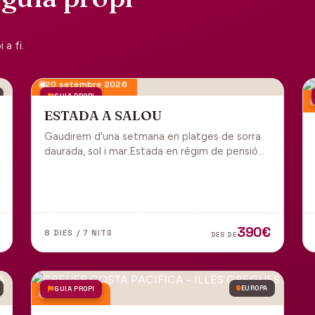
a fi.
20 setembre 2026
GUIA PROPI
ESTADA A SALOU
Gaudirem d'una setmana en platges de sorra
daurada, sol i mar.Estada en règim de pensió
completa i sortida en grup des de Manresa.
390€
8 DIES / 7 NITS
DES DE
GUIA PROPI
EUROPA
18 juny 2027