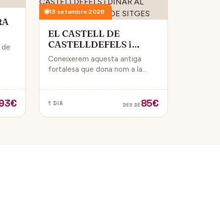
13 setembre 2026
RA
EL CASTELL DE
CASTELLDEFELS i
i de
DINAR AL PASSEIG
Coneixerem aquesta antiga
MARITIM DE SITGES
 i
fortalesa que dona nom a la
ue
ciutat i que està construïda en
un punt estratègic amb vistes al
mar Mediterrani.
93€
85€
1 DIA
DES DE