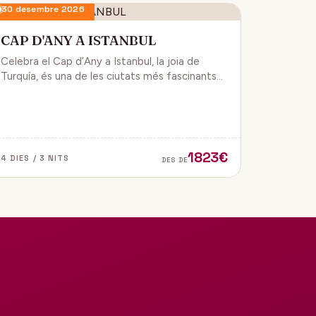
30 desembre 2026
CAP D'ANY A ISTANBUL
Celebra el Cap d’Any a Istanbul, la joia de
Turquía, és una de les ciutats més fascinants
del món, ja que combina història, cultura i
modernitat, on podran gaudir d’un ambient de
festa i alegría.
1823€
4 DIES / 3 NITS
DES DE