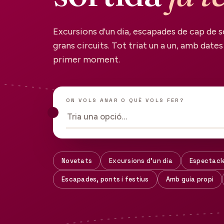
Excursions d'un dia, escapades de cap de s
grans circuits. Tot triat un a un, amb dates 
primer moment.
ON VOLS ANAR O QUÈ VOLS FER?
Tria una opció…
Novetats
Excursions d'un dia
Espectacl
Escapades, ponts i festius
Amb guia propi