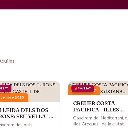
Aquí les
VETAT
NOVETAT
18 juny 2027
ovembre 2026
CREUER COSTA
PACIFICA - ILLES
 LLEIDA DELS DOS
GREGUES i ISTANBU
ONS: SEU VELLA i
Gaudirem del Mediterrani, d
STELL DE GARDENY
Illes Gregues i de la ciutat
ixerem dos dels