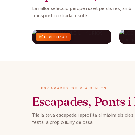
La millor selecció perquè no et perdis res, amb
transport i entrada resolts.
ÚLTIMES PLACES
CIRQUE DU SOLEIL -
LO
KURIOS
CO
AP
112€
27 setembre 2026
29 
DES DE
ESCAPADES DE 2 A 3 NITS
Escapades, Ponts i 
Tria la teva escapada i aprofita al màxim els dies
festa, a prop o lluny de casa.