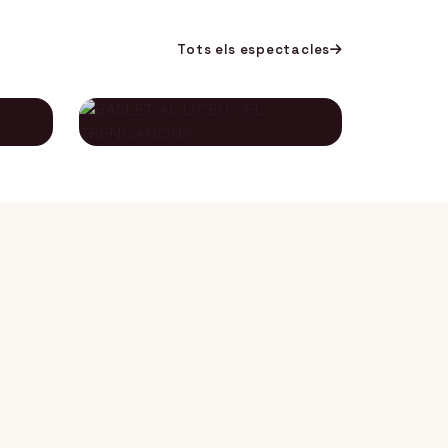
Tots els espectacles
BALLET AL LICEU -
A
EL TRENCANOUS
115€
134€
12 desembre 2026
DES DE