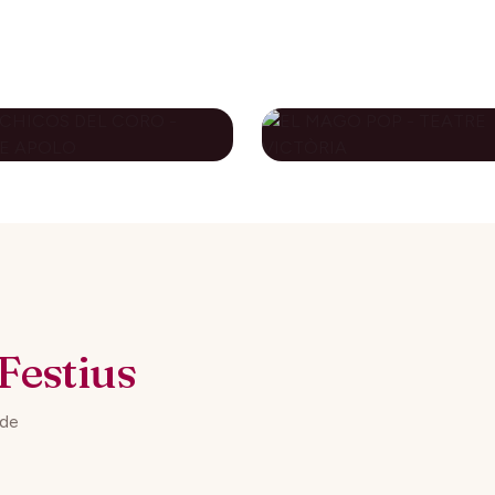
S CHICOS DEL
EL MAGO POP -
RO - TEATRE
TEATRE VICTÒRI
OLO
79€
novembre 2026
10 desembre 2026
DES DE
DES DE
Festius
 de