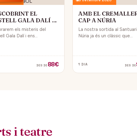
SCOBRINT EL
AMB EL CREMALLE
STELL GALA DALÍ A
CAP A NÚRIA
BOL
orarem els misteris del
La nostra sortida al Santuar
ll Gala Dalí i ens
Núria ja és un clàssic que
sarem en la seva història, la
convida a gaudir de la natura
de Gala i l’univers decoratiu
dels fabulosos paisatges q
lí.
veurem des del Cremallera.
88€
1 DIA
DES DE
DES DE
s i teatre