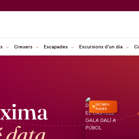
ts
Creuers
Escapades
Excursions d'un dia
C
òxima
ÚLTIMES
PLACES
é data.