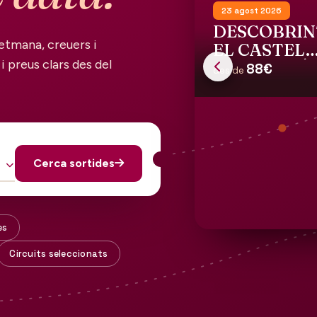
23 agost 2026
DESCOBRIN
etmana, creuers i
EL CASTELL
i preus clars des del
GALA DALÍ 
88€
des de
PÚBOL
Cerca sortides
es
Circuits seleccionats