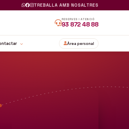
TREBALLA AMB NOSALTRES
RESERVES I ATENCIÓ
93 872 48 88
ontactar
Àrea personal