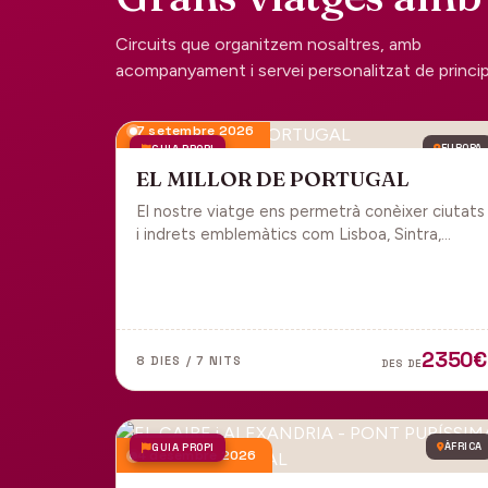
Circuits que organitzem nosaltres, amb
acompanyament i servei personalitzat de principi 
7 setembre 2026
GUIA PROPI
EUROPA
EL MILLOR DE PORTUGAL
El nostre viatge ens permetrà conèixer ciutats
i indrets emblemàtics com Lisboa, Sintra,
Cascais, Estoril, Óbidos, Batalha, Braga,
Guimaraes i Porto. Un tot inclòs per gaudir
plenament de Portugal.
2350€
8 DIES / 7 NITS
DES DE
GUIA PROPI
ÀFRICA
4 desembre 2026