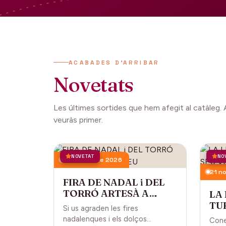
ACABADES D'ARRIBAR
Novetats
Les últimes sortides que hem afegit al catàleg. 
veuràs primer.
NOVETAT
NO
13 desembre 2026
21 n
FIRA DE NADAL i DEL
TORRÓ ARTESÀ A
LA
CARDEDEU
TUR
Si us agraden les fires
CA
nadalenques i els dolços
Cone