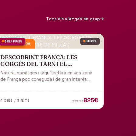
Tots els viatges en grup
GUIA PROPI
EUROPA
9 octubre 2026
DESCOBRINT FRANÇA: LES
GORGES DEL TARN i EL
VIADUCTE DE MILLAU
Natura, paisatges i arquitectura en una zona
de França poc coneguda i de gran interès:
gorges, grutes, pobles medievals i
l'impressionant Viaducte de Millau.
825€
4 DIES / 3 NITS
DES DE