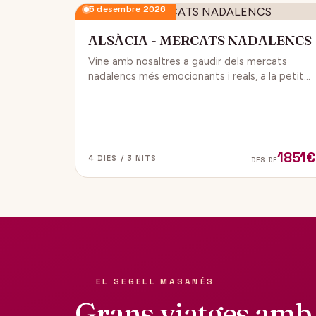
5 desembre 2026
ALSÀCIA - MERCATS NADALENCS
Vine amb nosaltres a gaudir dels mercats
nadalencs més emocionants i reals, a la petita
regió de França, Alsàcia.
1851€
4 DIES / 3 NITS
DES DE
EL SEGELL MASANÉS
Grans viatges amb 