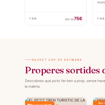
tradicionals, aquesta fira és ideal
monu
per gaudir i descobrir la màgia
de la
del Nadal.
Vella
ambd
75€
1 DIA
1 DIA
DES DE
ciuta
AQUEST CAP DE SETMANA
Properes sortides 
Descobreix què pots fer ben a prop, sense have
la maleta.
ÚLT
16 agost 2026
23 a