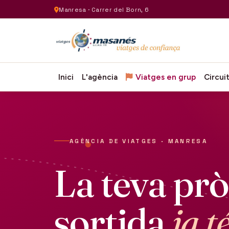
Manresa · Carrer del Born, 6
Inici
L'agència
Viatges en grup
Circui
AGÈNCIA DE VIATGES · MANRESA
La teva pr
sortida
ja t