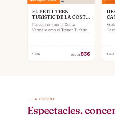
EL PETIT TREN
DE
TURISTIC DE LA COSTA
CA
VERMELLA
PÚ
Passejarem per la Costa
Expl
Vermella amb el Trenet Turístic,
Caste
gaudint de Collioure i Port-
endin
Vendrés i d'unes magnífiques
vida 
vistes de la Mar Mediterrània.
de Da
83€
1 DIA
1 DIA
DES DE
A ESCENA
Espectacles, concert