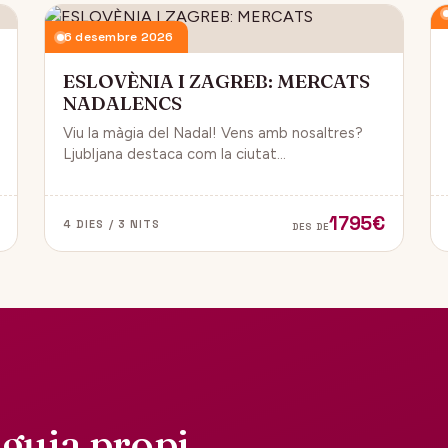
6 desembre 2026
ESLOVÈNIA I ZAGREB: MERCATS
NADALENCS
Viu la màgia del Nadal! Vens amb nosaltres?
Ljubljana destaca com la ciutat
més emblemàtica. Zagreb ha estat
reconeguda com una de les millors
destinacions nadalenques d’Europa.
1795€
4 DIES / 3 NITS
DES DE
guia propi