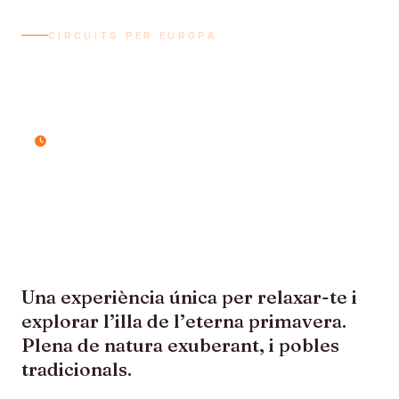
CIRCUITS PER EUROPA
MADEIRA - SETMANA
SANTA
8 dies / 7 nits
Una experiència única per relaxar-te i
explorar l’illa de l’eterna primavera.
Plena de natura exuberant, i pobles
tradicionals.