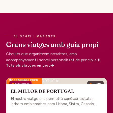
EL SEGELL MASANÉS
Grans viatges amb guia propi
Circuits que organitzem nosaltres, amb
acompanyament i servei personalitzat de principi a fi.
Tots els viatges en grup
7 setembre 2026
GUIA PROPI
EUROPA
EL MILLOR DE PORTUGAL
El nostre viatge ens permetrà conèixer ciutats i
indrets emblemàtics com Lisboa, Sintra, Cascais,
Estoril, Óbidos, Batalha, Braga, Guimaraes i Porto. Un