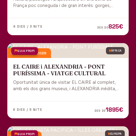
França poc coneguda i de gran interès: gorges,
grutes, pobles medievals i l'impressionant Viaducte
de Millau.
825€
4 DIES / 3 NITS
DES DE
GUIA PROPI
ÀFRICA
4 desembre 2026
EL CAIRE i ALEXANDRIA - PONT
PURÍSSIMA - VIATGE CULTURAL
Oportunitat única de visitar EL CAIRE al complet,
amb els dos grans museus, i ALEXANDRIA inèdita,
amb l'espectacular biblioteca.
1895€
6 DIES / 5 NITS
DES DE
GUIA PROPI
EUROPA