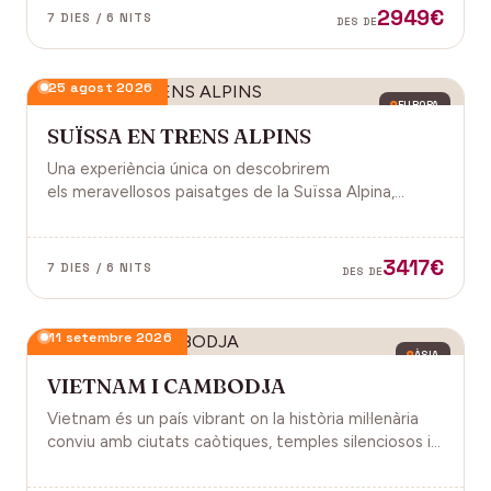
2949€
7 DIES / 6 NITS
DES DE
25 agost 2026
EUROPA
SUÏSSA EN TRENS ALPINS
Una experiència única on descobrirem
els meravellosos paisatges de la Suïssa Alpina,
gràcies als trens panoràmics, la natura, la
gastronomia i molt més!
3417€
7 DIES / 6 NITS
DES DE
11 setembre 2026
ÀSIA
VIETNAM I CAMBODJA
Vietnam és un país vibrant on la història mil·lenària
conviu amb ciutats caòtiques, temples silenciosos i
una naturalesa exuberant d'arrossars, muntanyes i
badies. Cambodja és un murmuri de selva i pedra