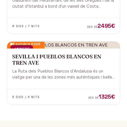
Gaudirem del Mediterrani, de les Illes Gregues i de la
ciutat d'Istanbul a bord d'un vaixell de Costa
Cruceros pel Pont de Sant Joan.
2495€
8 DIES / 7 NITS
DES DE
3 octubre 2026
NOVETAT
SEVILLA I PUEBLOS BLANCOS EN
TREN AVE
La Ruta dels Pueblos Blancos d’Andalusia és un
viatge per una de les zones més autèntiques i belles
del sud d’Espanya, especialment a les províncies de
Cadis i Màlaga. Vens amb nosaltres?
1325€
5 DIES / 4 NITS
DES DE