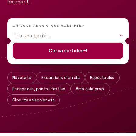
moment.
ON VOLS ANAR O QUÈ VOLS FER?
Tria una opció…
Cerca sortides
Novetats
Excursions d'un dia
Espectacles
Escapades, ponts i festius
Amb guia propi
Circuits seleccionats