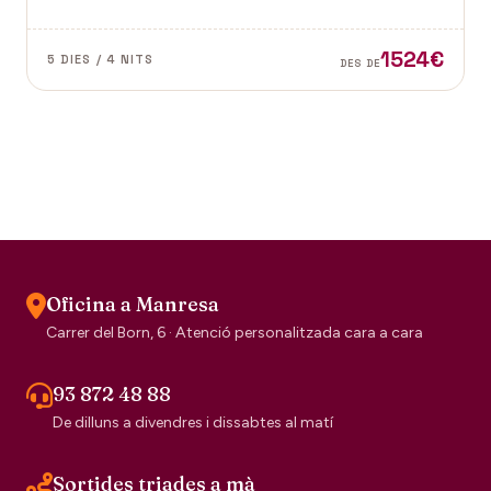
Vence a la Provença fan d'aquest paisatge un indret
digne de visitar. Perfums a Grasse.
1524€
5 DIES / 4 NITS
DES DE
Oficina a Manresa
Carrer del Born, 6 · Atenció personalitzada cara a cara
93 872 48 88
De dilluns a divendres i dissabtes al matí
Sortides triades a mà