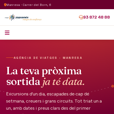
Manresa · Carrer del Born, 6
93 872 48 88
AGÈNCIA DE VIATGES · MANRESA
La teva pròxima
sortida
ja té data.
Excursions d'un dia, escapades de cap de
setmana, creuers i grans circuits. Tot triat un a
un, amb dates i preus clars des del primer