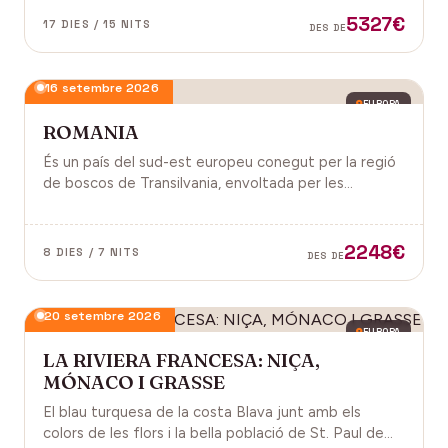
antiga, on els temples d'Angkor emergeixen entre
5327€
17 DIES / 15 NITS
DES DE
arrels.
16 setembre 2026
EUROPA
ROMANIA
És un país del sud-est europeu conegut per la regió
de boscos de Transilvania, envoltada per les
muntanyes Carpats. Castell de Bran, fortalesa del
segle XIV i el Castell de Peles.
2248€
8 DIES / 7 NITS
DES DE
20 setembre 2026
EUROPA
LA RIVIERA FRANCESA: NIÇA,
MÓNACO I GRASSE
El blau turquesa de la costa Blava junt amb els
colors de les flors i la bella població de St. Paul de