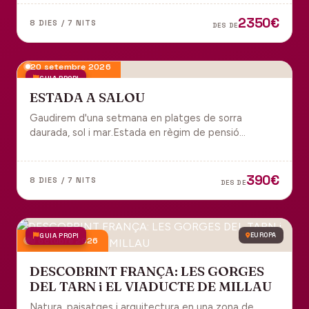
tot inclòs per gaudir plenament de Portugal.
2350€
8 DIES / 7 NITS
DES DE
20 setembre 2026
GUIA PROPI
ESTADA A SALOU
Gaudirem d'una setmana en platges de sorra
daurada, sol i mar.Estada en règim de pensió
completa i sortida en grup des de Manresa.
390€
8 DIES / 7 NITS
DES DE
GUIA PROPI
EUROPA
9 octubre 2026
DESCOBRINT FRANÇA: LES GORGES
DEL TARN i EL VIADUCTE DE MILLAU
Natura, paisatges i arquitectura en una zona de