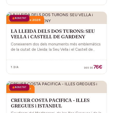
NOVETAT
21 novembre 2026
LA LLEIDA DELS DOS TURONS: SEU
VELLA i CASTELL DE GARDENY
Coneixerem dos dels monuments més emblemàtics
de la ciutat de Lleida: la Seu Vella i el Castell de
Gardeny, ambdós situats dominant la ciutat.
76€
1 DIA
DES DE
NOVETAT
18 juny 2027
CREUER COSTA PACIFICA - ILLES
GREGUES i ISTANBUL