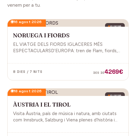
venem per a tu.
16 agost 2026
EUROPA
NORUEGA I FIORDS
EL VIATGE DELS FIORDS IGLACERES MÉS
ESPECTACULARSD’EUROPA: tren de Flam, fiords,
cultura vikinga i molt més.
4269€
8 DIES / 7 NITS
DES DE
18 agost 2026
EUROPA
ÀUSTRIA I EL TIROL
Visita Àustria, país de música i natura, amb ciutats
com Innsbruck, Salzburg i Viena plenes d’història i
encant.