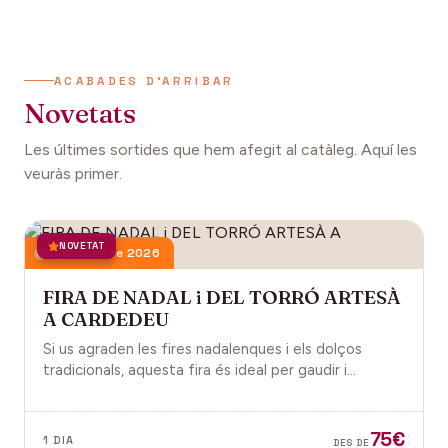
ACABADES D'ARRIBAR
Novetats
Les últimes sortides que hem afegit al catàleg. Aquí les
veuràs primer.
NOVETAT
13 desembre 2026
FIRA DE NADAL i DEL TORRÓ ARTESÀ
A CARDEDEU
Si us agraden les fires nadalenques i els dolços
tradicionals, aquesta fira és ideal per gaudir i
descobrir la màgia del Nadal.
75€
1 DIA
DES DE