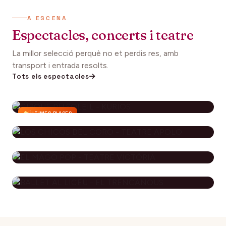
A ESCENA
Espectacles, concerts i teatre
La millor selecció perquè no et perdis res, amb
transport i entrada resolts.
Tots els espectacles
ÚLTIMES PLACES
CIRQUE DU SOLEIL - KURIOS
112€
27 setembre 2026
DES DE
LOS CHICOS DEL CORO - TEATRE
APOLO
EL MAGO POP - TEATRE
79€
29 novembre 2026
DES DE
VICTÒRIA
BALLET AL LICEU - EL
115€
10 desembre 2026
DES DE
TRENCANOUS