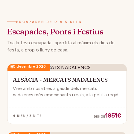
134€
12 desembre 2026
DES DE
ESCAPADES DE 2 A 3 NITS
Escapades, Ponts i Festius
Tria la teva escapada i aprofita al màxim els dies de
festa, a prop o lluny de casa.
5 desembre 2026
ALSÀCIA - MERCATS NADALENCS
Vine amb nosaltres a gaudir dels mercats
nadalencs més emocionants i reals, a la petita regió
de França, Alsàcia.
1851€
4 DIES / 3 NITS
DES DE