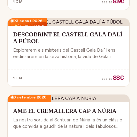
83€
1 DIA
DES DE
23 agost 2026
ÚLTIMES PLACES
DESCOBRINT EL CASTELL GALA DALÍ
A PÚBOL
Explorarem els misteris del Castell Gala Dalí i ens
endinsarem en la seva història, la vida de Gala i
l’univers decoratiu de Dalí.
88€
1 DIA
DES DE
6 setembre 2026
AMB EL CREMALLERA CAP A NÚRIA
La nostra sortida al Santuari de Núria ja és un clàssic
que convida a gaudir de la natura i dels fabulosos
paisatges que veurem des del Cremallera.