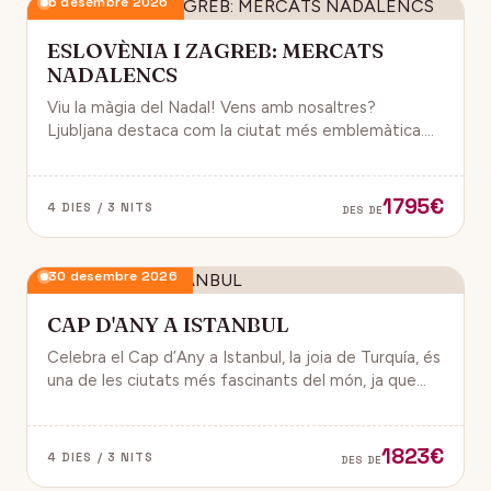
6 desembre 2026
ESLOVÈNIA I ZAGREB: MERCATS
NADALENCS
Viu la màgia del Nadal! Vens amb nosaltres?
Ljubljana destaca com la ciutat més emblemàtica.
Zagreb ha estat reconeguda com una de les millors
destinacions nadalenques d’Europa.
1795€
4 DIES / 3 NITS
DES DE
30 desembre 2026
CAP D'ANY A ISTANBUL
Celebra el Cap d’Any a Istanbul, la joia de Turquía, és
una de les ciutats més fascinants del món, ja que
combina història, cultura i modernitat, on podran
gaudir d’un ambient de festa i alegría.
1823€
4 DIES / 3 NITS
DES DE