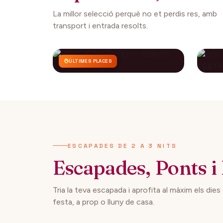
La millor selecció perquè no et perdis res, amb
transport i entrada resolts.
ÚLTIMES PLACES
CIRQUE DU SOLEIL -
LO
KURIOS
CO
AP
112€
27 setembre 2026
29 
DES DE
ESCAPADES DE 2 A 3 NITS
Escapades, Ponts i 
Tria la teva escapada i aprofita al màxim els dies
festa, a prop o lluny de casa.