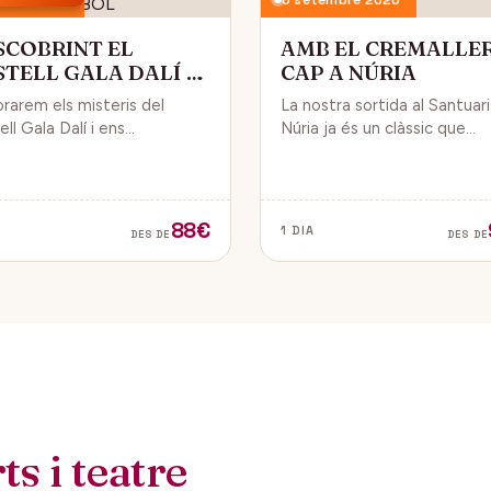
SCOBRINT EL
AMB EL CREMALLE
STELL GALA DALÍ A
CAP A NÚRIA
BOL
orarem els misteris del
La nostra sortida al Santuar
ll Gala Dalí i ens
Núria ja és un clàssic que
sarem en la seva història, la
convida a gaudir de la natura
de Gala i l’univers decoratiu
dels fabulosos paisatges q
lí.
veurem des del Cremallera.
88€
1 DIA
DES DE
DES DE
s i teatre