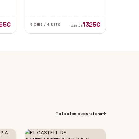
l de
de les zones més autèntiques i
e
belles del sud d’Espanya,
especialment a les províncies de
Cadis i Màlaga. Vens amb
95€
1325€
5 DIES / 4 NITS
DES DE
nosaltres?
Totes les excursions