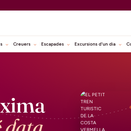
ts
Creuers
Escapades
Excursions d'un dia
C
òxima
é data.