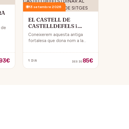
13 setembre 2026
RA
EL CASTELL DE
CASTELLDEFELS i
i de
DINAR AL PASSEIG
Coneixerem aquesta antiga
MARITIM DE SITGES
 i
fortalesa que dona nom a la
ue
ciutat i que està construïda en
un punt estratègic amb vistes al
mar Mediterrani.
93€
85€
1 DIA
DES DE