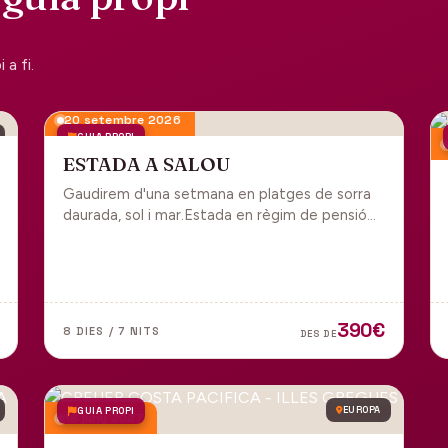
a fi.
20 setembre 2026
GUIA PROPI
ESTADA A SALOU
Gaudirem d'una setmana en platges de sorra
daurada, sol i mar.Estada en règim de pensió
completa i sortida en grup des de Manresa.
390€
8 DIES / 7 NITS
DES DE
GUIA PROPI
EUROPA
18 juny 2027