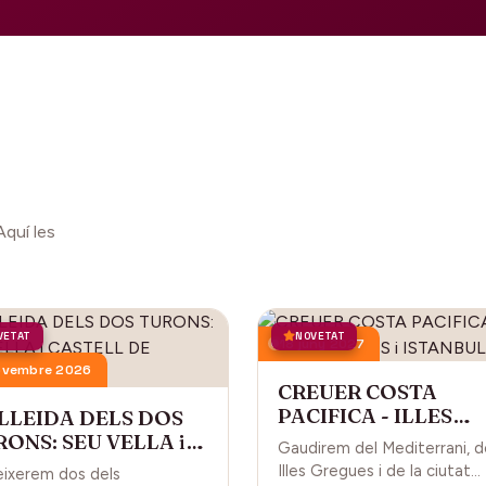
Aquí les
VETAT
NOVETAT
18 juny 2027
ovembre 2026
CREUER COSTA
PACIFICA - ILLES
 LLEIDA DELS DOS
GREGUES i ISTANBU
ONS: SEU VELLA i
Gaudirem del Mediterrani, d
STELL DE GARDENY
Illes Gregues i de la ciutat
ixerem dos dels