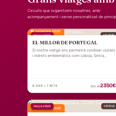
Circuits que organitzem nosaltres, amb
acompanyament i servei personalitzat de principi 
7 setembre 2026
GUIA PROPI
EUROPA
EL MILLOR DE PORTUGAL
El nostre viatge ens permetrà conèixer ciutats
i indrets emblemàtics com Lisboa, Sintra,
Cascais, Estoril, Óbidos, Batalha, Braga,
Guimaraes i Porto. Un tot inclòs per gaudir
plenament de Portugal.
2350€
8 DIES / 7 NITS
DES DE
GUIA PROPI
ÀFRICA
4 desembre 2026