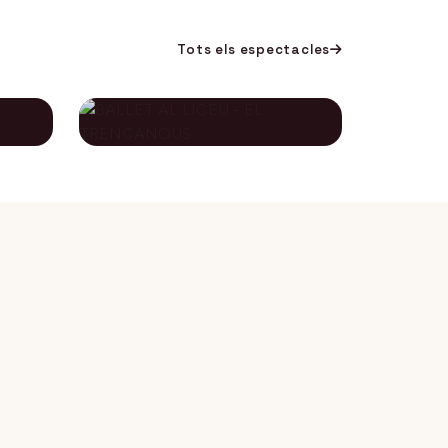
Tots els espectacles
BALLET AL LICEU -
A
EL TRENCANOUS
115€
134€
12 desembre 2026
DES DE