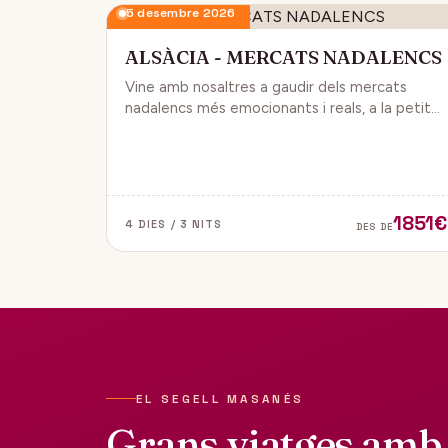
5 desembre 2026
ALSÀCIA - MERCATS NADALENCS
Vine amb nosaltres a gaudir dels mercats
nadalencs més emocionants i reals, a la petita
regió de França, Alsàcia.
1851€
4 DIES / 3 NITS
DES DE
EL SEGELL MASANÉS
Grans viatges amb 