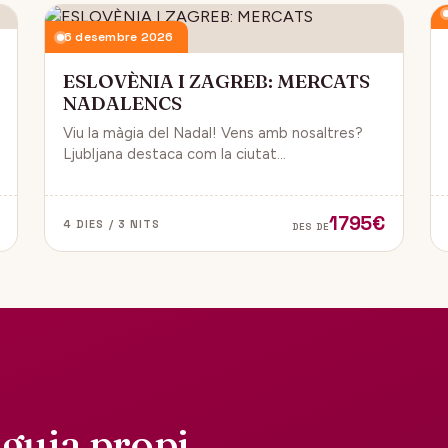
6 desembre 2026
ESLOVÈNIA I ZAGREB: MERCATS
NADALENCS
Viu la màgia del Nadal! Vens amb nosaltres?
Ljubljana destaca com la ciutat
més emblemàtica. Zagreb ha estat
reconeguda com una de les millors
destinacions nadalenques d’Europa.
1795€
4 DIES / 3 NITS
DES DE
guia propi