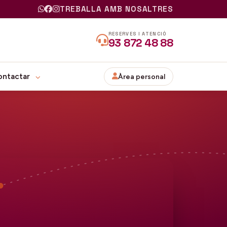
TREBALLA AMB NOSALTRES
RESERVES I ATENCIÓ
93 872 48 88
ontactar
Àrea personal