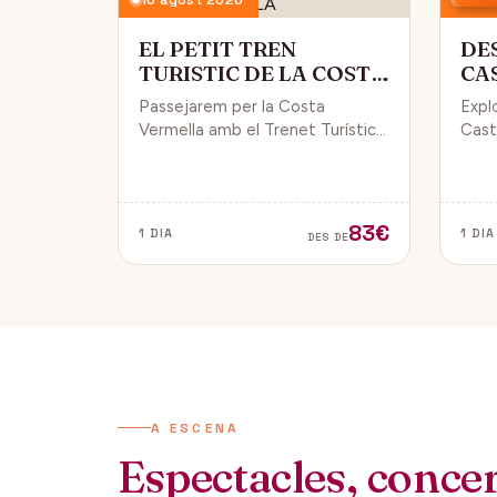
EL PETIT TREN
DE
TURISTIC DE LA COSTA
CA
VERMELLA
PÚ
Passejarem per la Costa
Expl
Vermella amb el Trenet Turístic,
Caste
gaudint de Collioure i Port-
endin
Vendrés i d'unes magnífiques
vida 
vistes de la Mar Mediterrània.
de Da
83€
1 DIA
1 DIA
DES DE
A ESCENA
Espectacles, concert