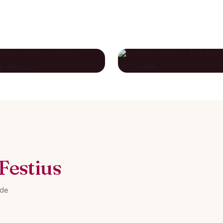
S CHICOS DEL
EL MAGO POP -
RO - TEATRE
TEATRE VICTÒRI
OLO
79€
novembre 2026
10 desembre 2026
DES DE
DES DE
Festius
 de