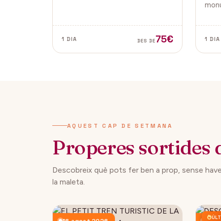
tradicionals, aquesta fira és ideal
monu
per gaudir i descobrir la màgia
de la
del Nadal.
Vella
ambd
75€
1 DIA
1 DIA
DES DE
ciuta
AQUEST CAP DE SETMANA
Properes sortides 
Descobreix què pots fer ben a prop, sense have
la maleta.
ÚLT
16 agost 2026
23 a