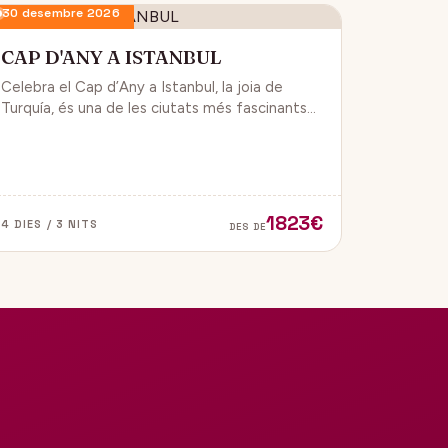
30 desembre 2026
CAP D'ANY A ISTANBUL
Celebra el Cap d’Any a Istanbul, la joia de
Turquía, és una de les ciutats més fascinants
del món, ja que combina història, cultura i
modernitat, on podran gaudir d’un ambient de
festa i alegría.
1823€
4 DIES / 3 NITS
DES DE