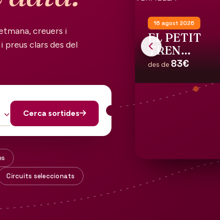
16 agost 2026
etmana, creuers i
EL PETIT
i preus clars des del
TREN
TURISTIC
83€
des de
DE LA
COSTA
VERMELLA
Cerca sortides
es
Circuits seleccionats