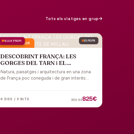
Tots els viatges en grup
GUIA PROPI
EUROPA
9 octubre 2026
DESCOBRINT FRANÇA: LES
GORGES DEL TARN i EL
VIADUCTE DE MILLAU
Natura, paisatges i arquitectura en una zona
de França poc coneguda i de gran interès:
gorges, grutes, pobles medievals i
l'impressionant Viaducte de Millau.
825€
4 DIES / 3 NITS
DES DE