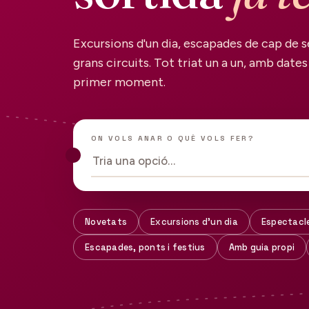
Excursions d'un dia, escapades de cap de s
grans circuits. Tot triat un a un, amb dates 
primer moment.
ON VOLS ANAR O QUÈ VOLS FER?
Tria una opció…
Novetats
Excursions d'un dia
Espectacl
Escapades, ponts i festius
Amb guia propi