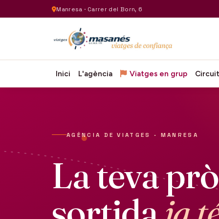
Manresa · Carrer del Born, 6
Inici
L'agència
Viatges en grup
Circui
AGÈNCIA DE VIATGES · MANRESA
La teva pr
sortida
ja t