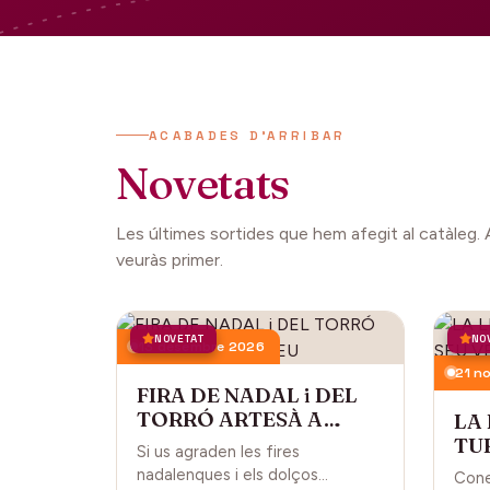
ACABADES D'ARRIBAR
Novetats
Les últimes sortides que hem afegit al catàleg. 
veuràs primer.
NOVETAT
NO
13 desembre 2026
21 n
FIRA DE NADAL i DEL
TORRÓ ARTESÀ A
LA
CARDEDEU
TUR
Si us agraden les fires
CA
nadalenques i els dolços
Cone