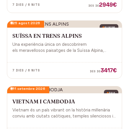
2949€
7 DIES / 6 NITS
DES DE
25 agost 2026
EUROPA
SUÏSSA EN TRENS ALPINS
Una experiència única on descobrirem
els meravellosos paisatges de la Suïssa Alpina,
gràcies als trens panoràmics, la natura, la
gastronomia i molt més!
3417€
7 DIES / 6 NITS
DES DE
11 setembre 2026
ÀSIA
VIETNAM I CAMBODJA
Vietnam és un país vibrant on la història mil·lenària
conviu amb ciutats caòtiques, temples silenciosos i
una naturalesa exuberant d'arrossars, muntanyes i
badies. Cambodja és un murmuri de selva i pedra