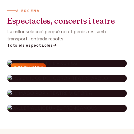
A ESCENA
Espectacles, concerts i teatre
La millor selecció perquè no et perdis res, amb
transport i entrada resolts.
Tots els espectacles
ÚLTIMES PLACES
CIRQUE DU SOLEIL - KURIOS
112€
27 setembre 2026
DES DE
LOS CHICOS DEL CORO - TEATRE
APOLO
EL MAGO POP - TEATRE
79€
29 novembre 2026
DES DE
VICTÒRIA
BALLET AL LICEU - EL
115€
10 desembre 2026
DES DE
TRENCANOUS