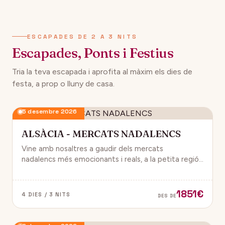
134€
12 desembre 2026
DES DE
ESCAPADES DE 2 A 3 NITS
Escapades, Ponts i Festius
Tria la teva escapada i aprofita al màxim els dies de
festa, a prop o lluny de casa.
5 desembre 2026
ALSÀCIA - MERCATS NADALENCS
Vine amb nosaltres a gaudir dels mercats
nadalencs més emocionants i reals, a la petita regió
de França, Alsàcia.
1851€
4 DIES / 3 NITS
DES DE