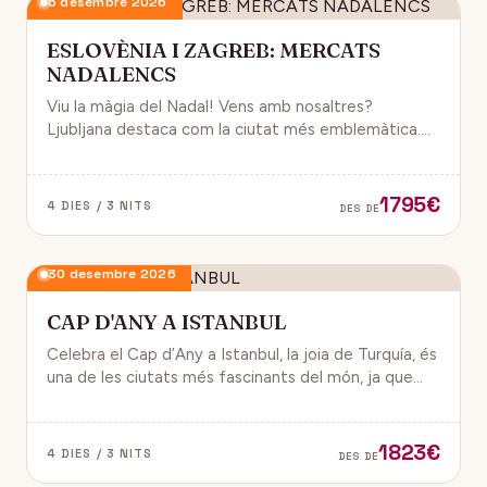
6 desembre 2026
ESLOVÈNIA I ZAGREB: MERCATS
NADALENCS
Viu la màgia del Nadal! Vens amb nosaltres?
Ljubljana destaca com la ciutat més emblemàtica.
Zagreb ha estat reconeguda com una de les millors
destinacions nadalenques d’Europa.
1795€
4 DIES / 3 NITS
DES DE
30 desembre 2026
CAP D'ANY A ISTANBUL
Celebra el Cap d’Any a Istanbul, la joia de Turquía, és
una de les ciutats més fascinants del món, ja que
combina història, cultura i modernitat, on podran
gaudir d’un ambient de festa i alegría.
1823€
4 DIES / 3 NITS
DES DE