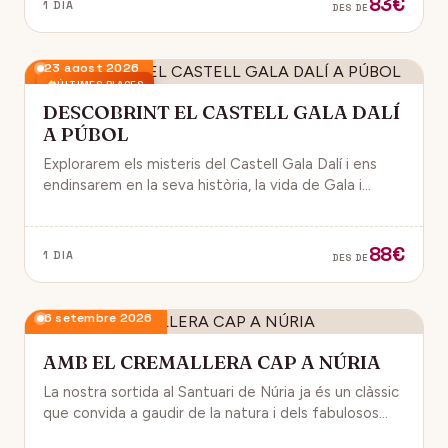
83€
1 DIA
DES DE
23 agost 2026
ÚLTIMES PLACES
DESCOBRINT EL CASTELL GALA DALÍ
A PÚBOL
Explorarem els misteris del Castell Gala Dalí i ens
endinsarem en la seva història, la vida de Gala i
l’univers decoratiu de Dalí.
88€
1 DIA
DES DE
6 setembre 2026
AMB EL CREMALLERA CAP A NÚRIA
La nostra sortida al Santuari de Núria ja és un clàssic
que convida a gaudir de la natura i dels fabulosos
paisatges que veurem des del Cremallera.