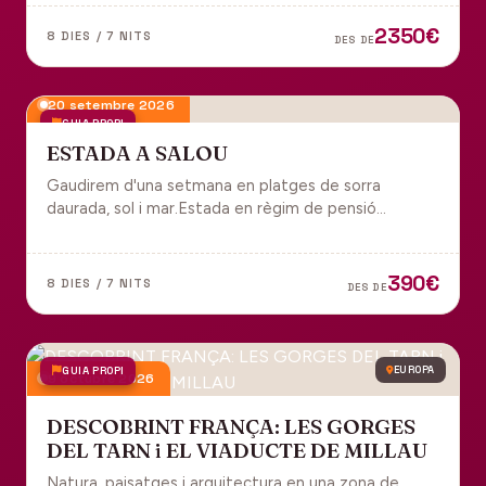
tot inclòs per gaudir plenament de Portugal.
2350€
8 DIES / 7 NITS
DES DE
20 setembre 2026
GUIA PROPI
ESTADA A SALOU
Gaudirem d'una setmana en platges de sorra
daurada, sol i mar.Estada en règim de pensió
completa i sortida en grup des de Manresa.
390€
8 DIES / 7 NITS
DES DE
GUIA PROPI
EUROPA
9 octubre 2026
DESCOBRINT FRANÇA: LES GORGES
DEL TARN i EL VIADUCTE DE MILLAU
Natura, paisatges i arquitectura en una zona de