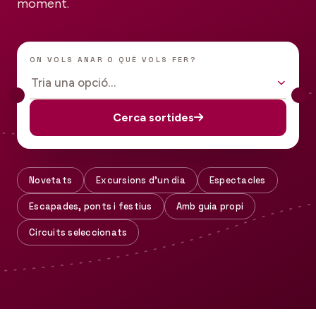
moment.
ON VOLS ANAR O QUÈ VOLS FER?
Tria una opció…
Cerca sortides
Novetats
Excursions d'un dia
Espectacles
Escapades, ponts i festius
Amb guia propi
Circuits seleccionats