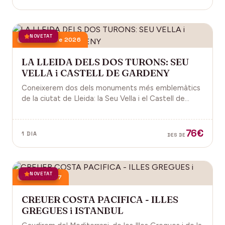
NOVETAT
21 novembre 2026
LA LLEIDA DELS DOS TURONS: SEU
VELLA i CASTELL DE GARDENY
Coneixerem dos dels monuments més emblemàtics
de la ciutat de Lleida: la Seu Vella i el Castell de
Gardeny, ambdós situats dominant la ciutat.
76€
1 DIA
DES DE
NOVETAT
18 juny 2027
CREUER COSTA PACIFICA - ILLES
GREGUES i ISTANBUL