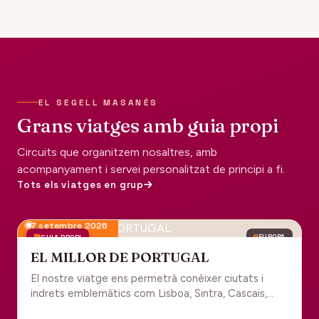
EL SEGELL MASANÉS
Grans viatges amb guia propi
Circuits que organitzem nosaltres, amb
acompanyament i servei personalitzat de principi a fi.
Tots els viatges en grup
7 setembre 2026
GUIA PROPI
EUROPA
EL MILLOR DE PORTUGAL
El nostre viatge ens permetrà conèixer ciutats i
indrets emblemàtics com Lisboa, Sintra, Cascais,
Estoril, Óbidos, Batalha, Braga, Guimaraes i Porto. Un