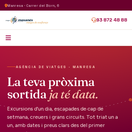
Manresa · Carrer del Born, 6
93 872 48 88
AGÈNCIA DE VIATGES · MANRESA
La teva pròxima
sortida
ja té data.
Excursions d'un dia, escapades de cap de
setmana, creuers i grans circuits. Tot triat un a
un, amb dates i preus clars des del primer