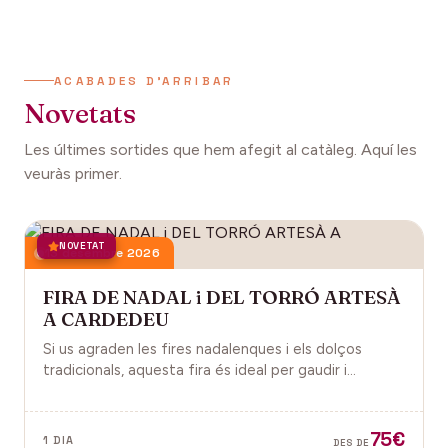
ACABADES D'ARRIBAR
Novetats
Les últimes sortides que hem afegit al catàleg. Aquí les
veuràs primer.
NOVETAT
13 desembre 2026
FIRA DE NADAL i DEL TORRÓ ARTESÀ
A CARDEDEU
Si us agraden les fires nadalenques i els dolços
tradicionals, aquesta fira és ideal per gaudir i
descobrir la màgia del Nadal.
75€
1 DIA
DES DE