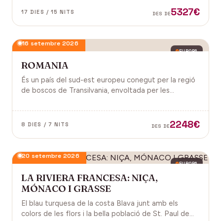
antiga, on els temples d'Angkor emergeixen entre
5327€
17 DIES / 15 NITS
DES DE
arrels.
16 setembre 2026
EUROPA
ROMANIA
És un país del sud-est europeu conegut per la regió
de boscos de Transilvania, envoltada per les
muntanyes Carpats. Castell de Bran, fortalesa del
segle XIV i el Castell de Peles.
2248€
8 DIES / 7 NITS
DES DE
20 setembre 2026
EUROPA
LA RIVIERA FRANCESA: NIÇA,
MÓNACO I GRASSE
El blau turquesa de la costa Blava junt amb els
colors de les flors i la bella població de St. Paul de