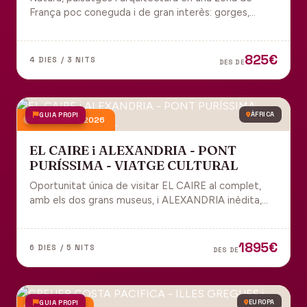
França poc coneguda i de gran interès: gorges,
grutes, pobles medievals i l'impressionant Viaducte
de Millau.
825€
4 DIES / 3 NITS
DES DE
GUIA PROPI
ÀFRICA
4 desembre 2026
EL CAIRE i ALEXANDRIA - PONT
PURÍSSIMA - VIATGE CULTURAL
Oportunitat única de visitar EL CAIRE al complet,
amb els dos grans museus, i ALEXANDRIA inèdita,
amb l'espectacular biblioteca.
1895€
6 DIES / 5 NITS
DES DE
GUIA PROPI
EUROPA