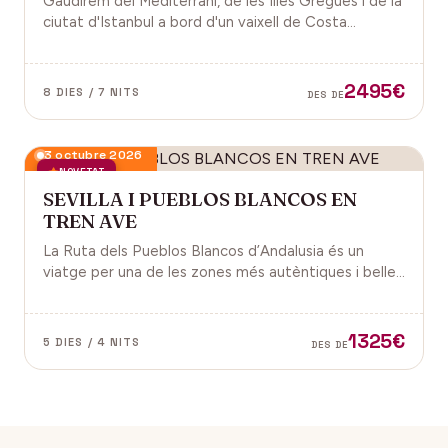
Gaudirem del Mediterrani, de les Illes Gregues i de la
ciutat d'Istanbul a bord d'un vaixell de Costa
Cruceros pel Pont de Sant Joan.
2495€
8 DIES / 7 NITS
DES DE
3 octubre 2026
NOVETAT
SEVILLA I PUEBLOS BLANCOS EN
TREN AVE
La Ruta dels Pueblos Blancos d’Andalusia és un
viatge per una de les zones més autèntiques i belles
del sud d’Espanya, especialment a les províncies de
Cadis i Màlaga. Vens amb nosaltres?
1325€
5 DIES / 4 NITS
DES DE