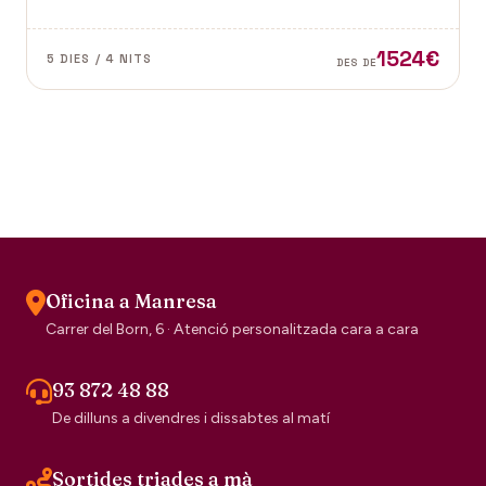
Vence a la Provença fan d'aquest paisatge un indret
digne de visitar. Perfums a Grasse.
1524€
5 DIES / 4 NITS
DES DE
Oficina a Manresa
Carrer del Born, 6 · Atenció personalitzada cara a cara
93 872 48 88
De dilluns a divendres i dissabtes al matí
Sortides triades a mà