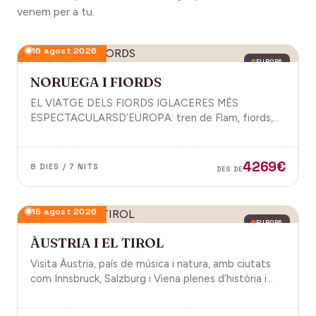
venem per a tu.
16 agost 2026
EUROPA
NORUEGA I FIORDS
EL VIATGE DELS FIORDS IGLACERES MÉS
ESPECTACULARSD’EUROPA: tren de Flam, fiords,
cultura vikinga i molt més.
4269€
8 DIES / 7 NITS
DES DE
18 agost 2026
EUROPA
ÀUSTRIA I EL TIROL
Visita Àustria, país de música i natura, amb ciutats
com Innsbruck, Salzburg i Viena plenes d’història i
encant.