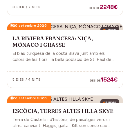
2248€
8 DIES / 7 NITS
DES DE
20 setembre 2026
EUROPA
LA RIVIERA FRANCESA: NIÇA,
MÓNACO I GRASSE
El blau turquesa de la costa Blava junt amb els
colors de les flors i la bella població de St. Paul de
Vence a la Provença fan d'aquest paisatge un indret
digne de visitar. Perfums a Grasse.
1524€
5 DIES / 4 NITS
DES DE
23 setembre 2026
EUROPA
ESCÒCIA, TERRES ALTES I ILLA SKYE
Terra de Castells i d'història, de paisatges verds i
clima canviant. Haggis, gaita i Kilt son sense cap