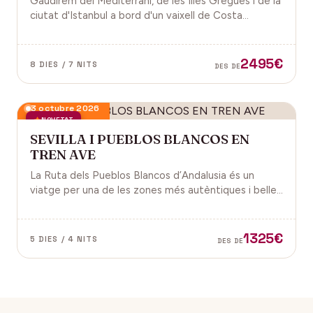
Gaudirem del Mediterrani, de les Illes Gregues i de la
ciutat d'Istanbul a bord d'un vaixell de Costa
Cruceros pel Pont de Sant Joan.
2495€
8 DIES / 7 NITS
DES DE
3 octubre 2026
NOVETAT
SEVILLA I PUEBLOS BLANCOS EN
TREN AVE
La Ruta dels Pueblos Blancos d’Andalusia és un
viatge per una de les zones més autèntiques i belles
del sud d’Espanya, especialment a les províncies de
Cadis i Màlaga. Vens amb nosaltres?
1325€
5 DIES / 4 NITS
DES DE