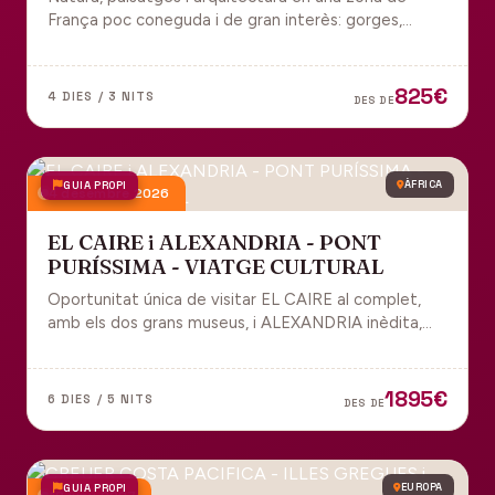
França poc coneguda i de gran interès: gorges,
grutes, pobles medievals i l'impressionant Viaducte
de Millau.
825€
4 DIES / 3 NITS
DES DE
GUIA PROPI
ÀFRICA
4 desembre 2026
EL CAIRE i ALEXANDRIA - PONT
PURÍSSIMA - VIATGE CULTURAL
Oportunitat única de visitar EL CAIRE al complet,
amb els dos grans museus, i ALEXANDRIA inèdita,
amb l'espectacular biblioteca.
1895€
6 DIES / 5 NITS
DES DE
GUIA PROPI
EUROPA