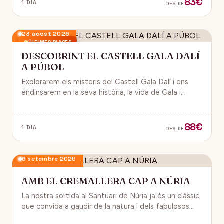
83€
1 DIA
DES DE
23 agost 2026
ÚLTIMES PLACES
DESCOBRINT EL CASTELL GALA DALÍ
A PÚBOL
Explorarem els misteris del Castell Gala Dalí i ens
endinsarem en la seva història, la vida de Gala i
l’univers decoratiu de Dalí.
88€
1 DIA
DES DE
6 setembre 2026
AMB EL CREMALLERA CAP A NÚRIA
La nostra sortida al Santuari de Núria ja és un clàssic
que convida a gaudir de la natura i dels fabulosos
paisatges que veurem des del Cremallera.