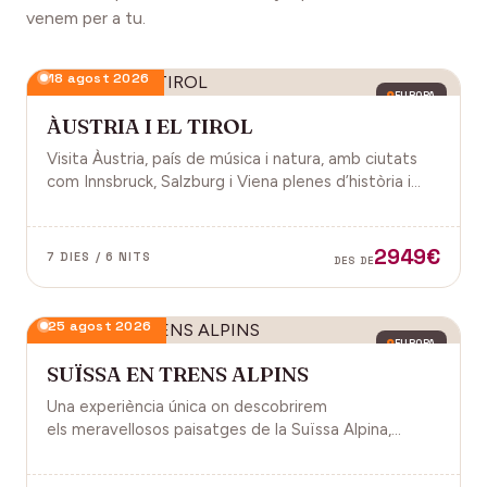
venem per a tu.
18 agost 2026
EUROPA
ÀUSTRIA I EL TIROL
Visita Àustria, país de música i natura, amb ciutats
com Innsbruck, Salzburg i Viena plenes d’història i
encant.
2949€
7 DIES / 6 NITS
DES DE
25 agost 2026
EUROPA
SUÏSSA EN TRENS ALPINS
Una experiència única on descobrirem
els meravellosos paisatges de la Suïssa Alpina,
gràcies als trens panoràmics, la natura, la
gastronomia i molt més!