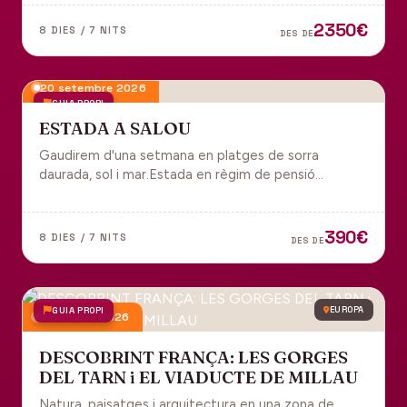
tot inclòs per gaudir plenament de Portugal.
2350€
8 DIES / 7 NITS
DES DE
20 setembre 2026
GUIA PROPI
ESTADA A SALOU
Gaudirem d'una setmana en platges de sorra
daurada, sol i mar.Estada en règim de pensió
completa i sortida en grup des de Manresa.
390€
8 DIES / 7 NITS
DES DE
GUIA PROPI
EUROPA
9 octubre 2026
DESCOBRINT FRANÇA: LES GORGES
DEL TARN i EL VIADUCTE DE MILLAU
Natura, paisatges i arquitectura en una zona de