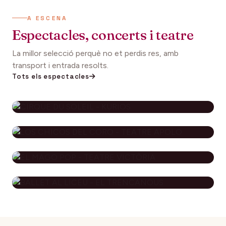
A ESCENA
Espectacles, concerts i teatre
La millor selecció perquè no et perdis res, amb
transport i entrada resolts.
Tots els espectacles
CIRQUE DU SOLEIL - KURIOS
112€
27 setembre 2026
DES DE
LOS CHICOS DEL CORO - TEATRE
APOLO
EL MAGO POP - TEATRE
79€
29 novembre 2026
DES DE
VICTÒRIA
BALLET AL LICEU - EL
115€
10 desembre 2026
DES DE
TRENCANOUS