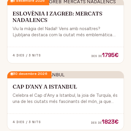
6 desembre 2026
ESLOVÈNIA I ZAGREB: MERCATS
NADALENCS
Viu la màgia del Nadal! Vens amb nosaltres?
Ljubljana destaca com la ciutat més emblemàtica.
Zagreb ha estat reconeguda com una de les millors
destinacions nadalenques d’Europa.
1795€
4 DIES / 3 NITS
DES DE
30 desembre 2026
CAP D'ANY A ISTANBUL
Celebra el Cap d’Any a Istanbul, la joia de Turquía, és
una de les ciutats més fascinants del món, ja que
combina història, cultura i modernitat, on podran
gaudir d’un ambient de festa i alegría.
1823€
4 DIES / 3 NITS
DES DE