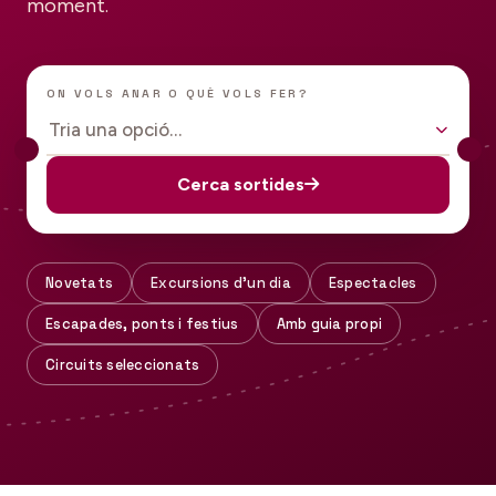
moment.
ON VOLS ANAR O QUÈ VOLS FER?
Tria una opció…
Cerca sortides
Novetats
Excursions d'un dia
Espectacles
Escapades, ponts i festius
Amb guia propi
Circuits seleccionats