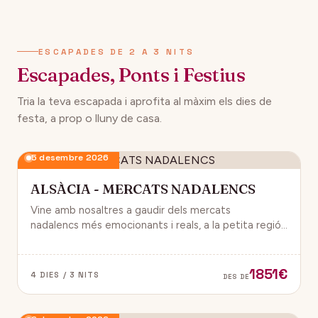
134€
12 desembre 2026
DES DE
ESCAPADES DE 2 A 3 NITS
Escapades, Ponts i Festius
Tria la teva escapada i aprofita al màxim els dies de
festa, a prop o lluny de casa.
5 desembre 2026
ALSÀCIA - MERCATS NADALENCS
Vine amb nosaltres a gaudir dels mercats
nadalencs més emocionants i reals, a la petita regió
de França, Alsàcia.
1851€
4 DIES / 3 NITS
DES DE