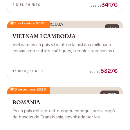
3417€
7 DIES / 6 NITS
DES DE
11 setembre 2026
ÀSIA
VIETNAM I CAMBODJA
Vietnam és un país vibrant on la història mil·lenària
conviu amb ciutats caòtiques, temples silenciosos i
una naturalesa exuberant d'arrossars, muntanyes i
badies. Cambodja és un murmuri de selva i pedra
antiga, on els temples d'Angkor emergeixen entre
5327€
17 DIES / 15 NITS
DES DE
arrels.
16 setembre 2026
EUROPA
ROMANIA
És un país del sud-est europeu conegut per la regió
de boscos de Transilvania, envoltada per les
muntanyes Carpats. Castell de Bran, fortalesa del
segle XIV i el Castell de Peles.