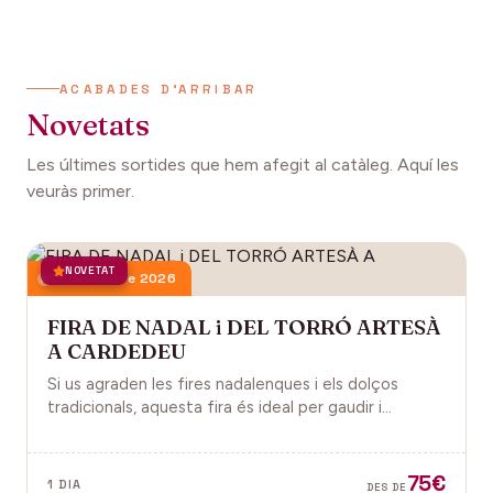
ACABADES D'ARRIBAR
Novetats
Les últimes sortides que hem afegit al catàleg. Aquí les
veuràs primer.
NOVETAT
13 desembre 2026
FIRA DE NADAL i DEL TORRÓ ARTESÀ
A CARDEDEU
Si us agraden les fires nadalenques i els dolços
tradicionals, aquesta fira és ideal per gaudir i
descobrir la màgia del Nadal.
75€
1 DIA
DES DE