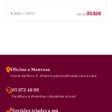
dubte el segell de la tradició escocesa.
3532€
8 DIES / 7 NITS
DES DE
Oficina a Manresa
Carrer del Born, 6 · Atenció personalitzada cara a cara
93 872 48 88
De dilluns a divendres i dissabtes al matí
Sortides triades a mà