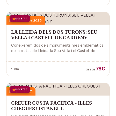
NOVETAT
21 novembre 2026
LA LLEIDA DELS DOS TURONS: SEU
VELLA i CASTELL DE GARDENY
Coneixerem dos dels monuments més emblemàtics
de la ciutat de Lleida: la Seu Vella i el Castell de
Gardeny, ambdós situats dominant la ciutat.
76€
1 DIA
DES DE
NOVETAT
18 juny 2027
CREUER COSTA PACIFICA - ILLES
GREGUES i ISTANBUL