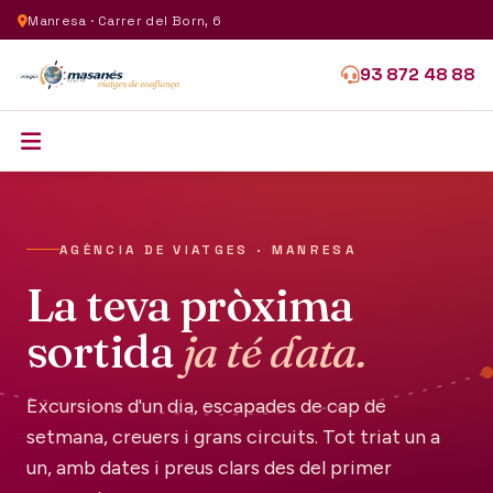
Manresa · Carrer del Born, 6
93 872 48 88
AGÈNCIA DE VIATGES · MANRESA
La teva pròxima
sortida
ja té data.
Excursions d'un dia, escapades de cap de
setmana, creuers i grans circuits. Tot triat un a
un, amb dates i preus clars des del primer