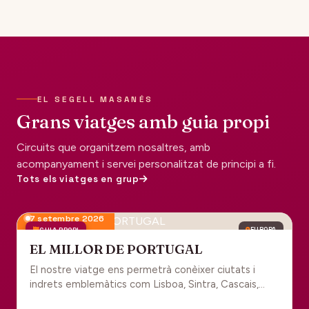
EL SEGELL MASANÉS
Grans viatges amb guia propi
Circuits que organitzem nosaltres, amb
acompanyament i servei personalitzat de principi a fi.
Tots els viatges en grup
7 setembre 2026
GUIA PROPI
EUROPA
EL MILLOR DE PORTUGAL
El nostre viatge ens permetrà conèixer ciutats i
indrets emblemàtics com Lisboa, Sintra, Cascais,
Estoril, Óbidos, Batalha, Braga, Guimaraes i Porto. Un