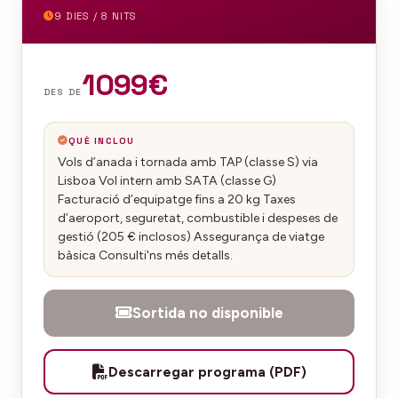
9 DIES / 8 NITS
1099€
DES DE
QUÈ INCLOU
Vols d’anada i tornada amb TAP (classe S) via
Lisboa Vol intern amb SATA (classe G)
Facturació d’equipatge fins a 20 kg Taxes
d’aeroport, seguretat, combustible i despeses de
gestió (205 € inclosos) Assegurança de viatge
bàsica Consulti'ns més detalls.
Sortida no disponible
Descarregar programa (PDF)