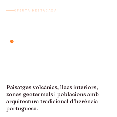
OFERTA DESTACADA
AÇORES, SAO MIGUEL I
TERCEIRA
9 dies / 8 nits
Paisatges volcànics, llacs interiors,
zones geotermals i poblacions amb
arquitectura tradicional d’herència
portuguesa.