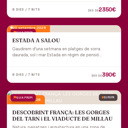
tot inclòs per gaudir plenament de Portugal.
2350€
8 DIES / 7 NITS
DES DE
20 setembre 2026
GUIA PROPI
ESTADA A SALOU
Gaudirem d'una setmana en platges de sorra
daurada, sol i mar.Estada en règim de pensió
completa i sortida en grup des de Manresa.
390€
8 DIES / 7 NITS
DES DE
GUIA PROPI
EUROPA
9 octubre 2026
DESCOBRINT FRANÇA: LES GORGES
DEL TARN i EL VIADUCTE DE MILLAU
Natura, paisatges i arquitectura en una zona de