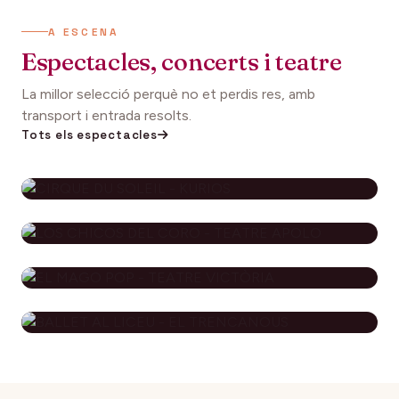
A ESCENA
Espectacles, concerts i teatre
La millor selecció perquè no et perdis res, amb
transport i entrada resolts.
Tots els espectacles
CIRQUE DU SOLEIL - KURIOS
112€
27 setembre 2026
DES DE
LOS CHICOS DEL CORO - TEATRE
APOLO
EL MAGO POP - TEATRE
79€
29 novembre 2026
DES DE
VICTÒRIA
BALLET AL LICEU - EL
115€
10 desembre 2026
DES DE
TRENCANOUS