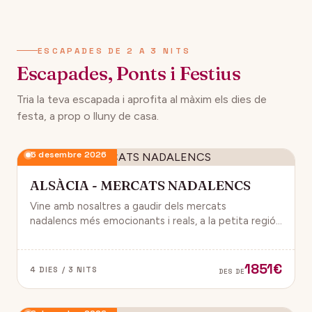
134€
12 desembre 2026
DES DE
ESCAPADES DE 2 A 3 NITS
Escapades, Ponts i Festius
Tria la teva escapada i aprofita al màxim els dies de
festa, a prop o lluny de casa.
5 desembre 2026
ALSÀCIA - MERCATS NADALENCS
Vine amb nosaltres a gaudir dels mercats
nadalencs més emocionants i reals, a la petita regió
de França, Alsàcia.
1851€
4 DIES / 3 NITS
DES DE