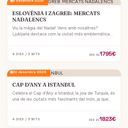
6 desembre 2026
ESLOVÈNIA I ZAGREB: MERCATS
NADALENCS
Viu la màgia del Nadal! Vens amb nosaltres?
Ljubljana destaca com la ciutat més emblemàtica.
Zagreb ha estat reconeguda com una de les millors
destinacions nadalenques d’Europa.
1795€
4 DIES / 3 NITS
DES DE
30 desembre 2026
CAP D'ANY A ISTANBUL
Celebra el Cap d’Any a Istanbul, la joia de Turquía, és
una de les ciutats més fascinants del món, ja que
combina història, cultura i modernitat, on podran
gaudir d’un ambient de festa i alegría.
1823€
4 DIES / 3 NITS
DES DE