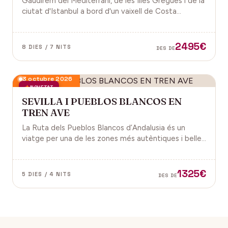
Gaudirem del Mediterrani, de les Illes Gregues i de la
ciutat d'Istanbul a bord d'un vaixell de Costa
Cruceros pel Pont de Sant Joan.
2495€
8 DIES / 7 NITS
DES DE
3 octubre 2026
NOVETAT
SEVILLA I PUEBLOS BLANCOS EN
TREN AVE
La Ruta dels Pueblos Blancos d’Andalusia és un
viatge per una de les zones més autèntiques i belles
del sud d’Espanya, especialment a les províncies de
Cadis i Màlaga. Vens amb nosaltres?
1325€
5 DIES / 4 NITS
DES DE