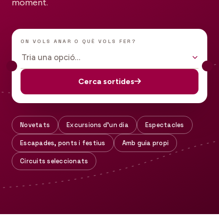
moment.
ON VOLS ANAR O QUÈ VOLS FER?
Tria una opció…
Cerca sortides
Novetats
Excursions d'un dia
Espectacles
Escapades, ponts i festius
Amb guia propi
Circuits seleccionats