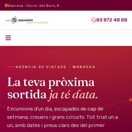
Manresa · Carrer del Born, 6
93 872 48 88
AGÈNCIA DE VIATGES · MANRESA
La teva pròxima
sortida
ja té data.
Excursions d'un dia, escapades de cap de
setmana, creuers i grans circuits. Tot triat un a
un, amb dates i preus clars des del primer