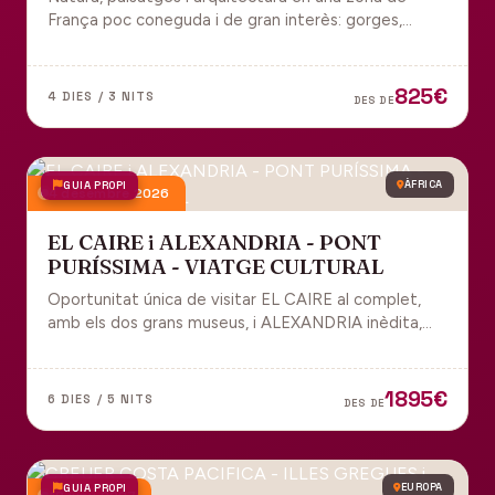
França poc coneguda i de gran interès: gorges,
grutes, pobles medievals i l'impressionant Viaducte
de Millau.
825€
4 DIES / 3 NITS
DES DE
GUIA PROPI
ÀFRICA
4 desembre 2026
EL CAIRE i ALEXANDRIA - PONT
PURÍSSIMA - VIATGE CULTURAL
Oportunitat única de visitar EL CAIRE al complet,
amb els dos grans museus, i ALEXANDRIA inèdita,
amb l'espectacular biblioteca.
1895€
6 DIES / 5 NITS
DES DE
GUIA PROPI
EUROPA