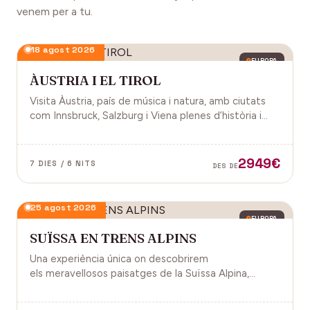
venem per a tu.
18 agost 2026
EUROPA
ÀUSTRIA I EL TIROL
Visita Àustria, país de música i natura, amb ciutats
com Innsbruck, Salzburg i Viena plenes d’història i
encant.
2949€
7 DIES / 6 NITS
DES DE
25 agost 2026
EUROPA
SUÏSSA EN TRENS ALPINS
Una experiència única on descobrirem
els meravellosos paisatges de la Suïssa Alpina,
gràcies als trens panoràmics, la natura, la
gastronomia i molt més!