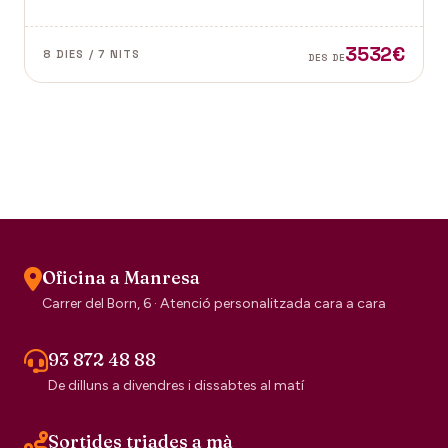
dubte el segell de la tradició escocesa.
3532€
8 DIES / 7 NITS
DES DE
Oficina a Manresa
Carrer del Born, 6 · Atenció personalitzada cara a cara
93 872 48 88
De dilluns a divendres i dissabtes al matí
Sortides triades a mà