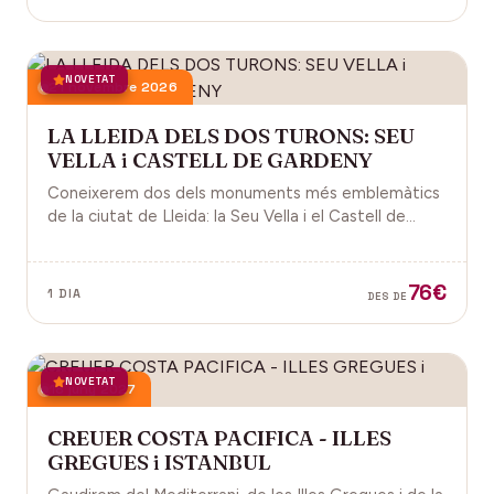
NOVETAT
21 novembre 2026
LA LLEIDA DELS DOS TURONS: SEU
VELLA i CASTELL DE GARDENY
Coneixerem dos dels monuments més emblemàtics
de la ciutat de Lleida: la Seu Vella i el Castell de
Gardeny, ambdós situats dominant la ciutat.
76€
1 DIA
DES DE
NOVETAT
18 juny 2027
CREUER COSTA PACIFICA - ILLES
GREGUES i ISTANBUL