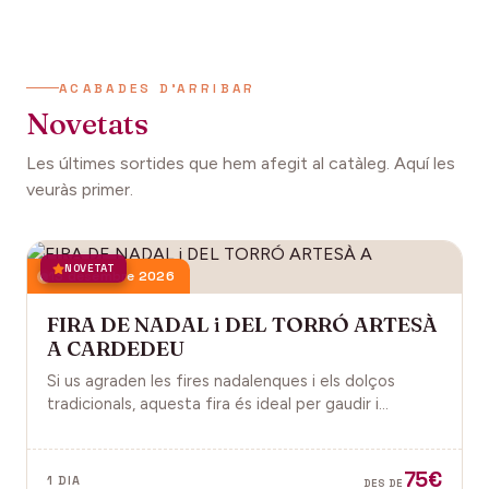
ACABADES D'ARRIBAR
Novetats
Les últimes sortides que hem afegit al catàleg. Aquí les
veuràs primer.
NOVETAT
13 desembre 2026
FIRA DE NADAL i DEL TORRÓ ARTESÀ
A CARDEDEU
Si us agraden les fires nadalenques i els dolços
tradicionals, aquesta fira és ideal per gaudir i
descobrir la màgia del Nadal.
75€
1 DIA
DES DE