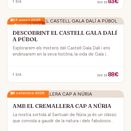
83€
1 DIA
DES DE
23 agost 2026
ÚLTIMES PLACES
DESCOBRINT EL CASTELL GALA DALÍ
A PÚBOL
Explorarem els misteris del Castell Gala Dalí i ens
endinsarem en la seva història, la vida de Gala i
l’univers decoratiu de Dalí.
88€
1 DIA
DES DE
6 setembre 2026
AMB EL CREMALLERA CAP A NÚRIA
La nostra sortida al Santuari de Núria ja és un clàssic
que convida a gaudir de la natura i dels fabulosos
paisatges que veurem des del Cremallera.