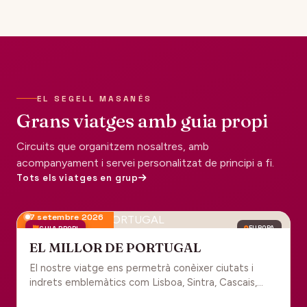
EL SEGELL MASANÉS
Grans viatges amb guia propi
Circuits que organitzem nosaltres, amb
acompanyament i servei personalitzat de principi a fi.
Tots els viatges en grup
7 setembre 2026
GUIA PROPI
EUROPA
EL MILLOR DE PORTUGAL
El nostre viatge ens permetrà conèixer ciutats i
indrets emblemàtics com Lisboa, Sintra, Cascais,
Estoril, Óbidos, Batalha, Braga, Guimaraes i Porto. Un