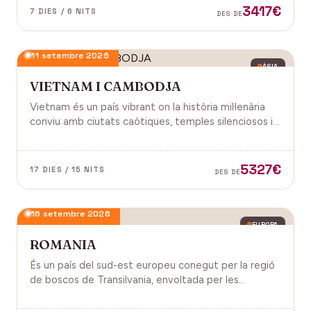
3417€
7 DIES / 6 NITS
DES DE
11 setembre 2026
ÀSIA
VIETNAM I CAMBODJA
Vietnam és un país vibrant on la història mil·lenària
conviu amb ciutats caòtiques, temples silenciosos i
una naturalesa exuberant d'arrossars, muntanyes i
badies. Cambodja és un murmuri de selva i pedra
antiga, on els temples d'Angkor emergeixen entre
5327€
17 DIES / 15 NITS
DES DE
arrels.
16 setembre 2026
EUROPA
ROMANIA
És un país del sud-est europeu conegut per la regió
de boscos de Transilvania, envoltada per les
muntanyes Carpats. Castell de Bran, fortalesa del
segle XIV i el Castell de Peles.