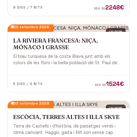
2248€
8 DIES / 7 NITS
DES DE
20 setembre 2026
EUROPA
LA RIVIERA FRANCESA: NIÇA,
MÓNACO I GRASSE
El blau turquesa de la costa Blava junt amb els
colors de les flors i la bella població de St. Paul de
Vence a la Provença fan d'aquest paisatge un indret
digne de visitar. Perfums a Grasse.
1524€
5 DIES / 4 NITS
DES DE
23 setembre 2026
EUROPA
ESCÒCIA, TERRES ALTES I ILLA SKYE
Terra de Castells i d'història, de paisatges verds i
clima canviant. Haggis, gaita i Kilt son sense cap