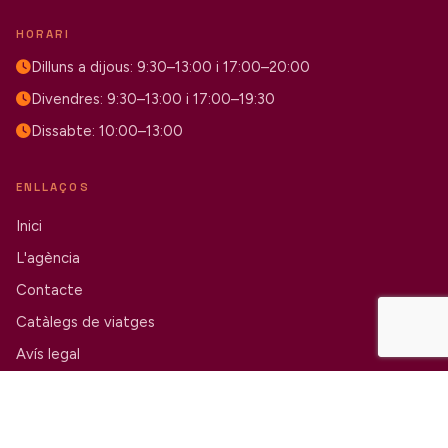
HORARI
Dilluns a dijous: 9:30–13:00 i 17:00–20:00
Divendres: 9:30–13:00 i 17:00–19:30
Dissabte: 10:00–13:00
ENLLAÇOS
Inici
L'agència
Contacte
Catàlegs de viatges
Avís legal
© 2026 Viatges Masanés · GC MD 178
Avís legal i política de privacitat
Configuració de cookies