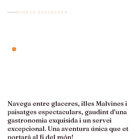
OFERTA DESTACADA
VIATGE COMPLET SUD-
AMÈRICA I PATAGÒNIA
18 dies / 17 nits
Navega entre glaceres, illes Malvines i
paisatges espectaculars, gaudint d'una
gastronomia exquisida i un servei
excepcional. Una aventura única que et
portarà al fi del món!