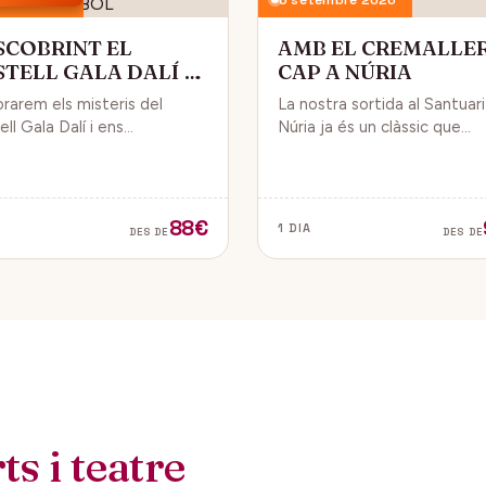
SCOBRINT EL
AMB EL CREMALLE
STELL GALA DALÍ A
CAP A NÚRIA
BOL
orarem els misteris del
La nostra sortida al Santuar
ll Gala Dalí i ens
Núria ja és un clàssic que
sarem en la seva història, la
convida a gaudir de la natura
de Gala i l’univers decoratiu
dels fabulosos paisatges q
lí.
veurem des del Cremallera.
88€
1 DIA
DES DE
DES DE
s i teatre