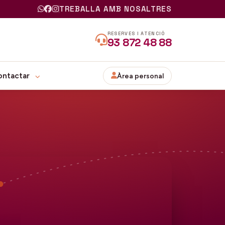
TREBALLA AMB NOSALTRES
RESERVES I ATENCIÓ
93 872 48 88
ontactar
Àrea personal