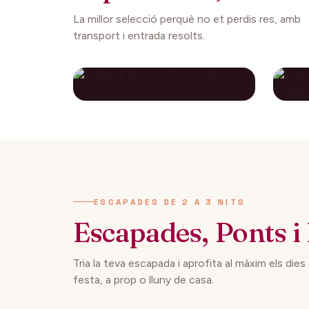
La millor selecció perquè no et perdis res, amb
transport i entrada resolts.
CIRQUE DU SOLEIL -
LO
KURIOS
CO
AP
112€
27 setembre 2026
29 
DES DE
ESCAPADES DE 2 A 3 NITS
Escapades, Ponts i 
Tria la teva escapada i aprofita al màxim els dies
festa, a prop o lluny de casa.