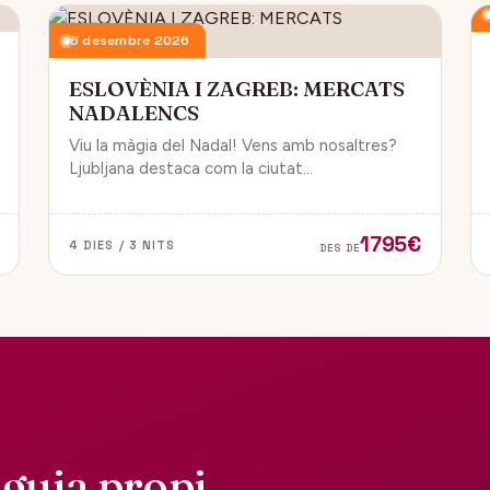
6 desembre 2026
ESLOVÈNIA I ZAGREB: MERCATS
NADALENCS
Viu la màgia del Nadal! Vens amb nosaltres?
Ljubljana destaca com la ciutat
més emblemàtica. Zagreb ha estat
reconeguda com una de les millors
destinacions nadalenques d’Europa.
1795€
4 DIES / 3 NITS
DES DE
guia propi