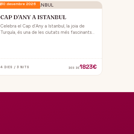
30 desembre 2026
CAP D'ANY A ISTANBUL
Celebra el Cap d’Any a Istanbul, la joia de
Turquía, és una de les ciutats més fascinants
del món, ja que combina història, cultura i
modernitat, on podran gaudir d’un ambient de
festa i alegría.
1823€
4 DIES / 3 NITS
DES DE