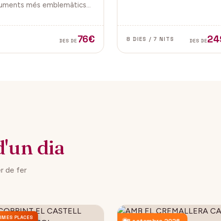
d'Istanbul a bord d'un vaixel
ments més emblemàtics
Costa Cruceros pel Pont d
 ciutat de Lleida: la Seu
Sant Joan.
 i el Castell de Gardeny,
ós situats dominant la
76€
24
8 DIES / 7 NITS
DES DE
DES DE
t.
d'un dia
r de fer
IMES PLACES
gost 2026
6 setembre 2026