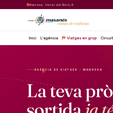
Manresa · Carrer del Born, 6
Inici
L'agència
Viatges en grup
Circui
AGÈNCIA DE VIATGES · MANRESA
La teva pr
sortida
ja t