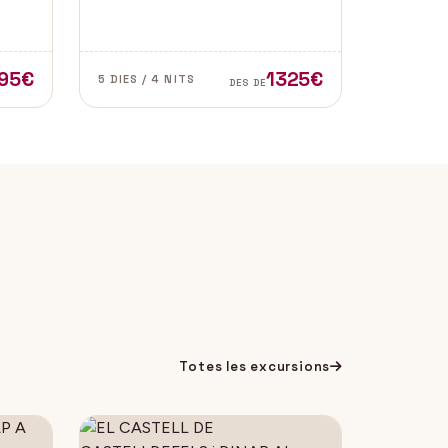
l de
de les zones més autèntiques i
e
belles del sud d’Espanya,
especialment a les províncies de
Cadis i Màlaga. Vens amb
95€
1325€
5 DIES / 4 NITS
DES DE
nosaltres?
Totes les excursions