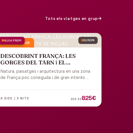
Tots els viatges en grup
GUIA PROPI
EUROPA
9 octubre 2026
DESCOBRINT FRANÇA: LES
GORGES DEL TARN i EL
VIADUCTE DE MILLAU
Natura, paisatges i arquitectura en una zona
de França poc coneguda i de gran interès:
gorges, grutes, pobles medievals i
l'impressionant Viaducte de Millau.
825€
4 DIES / 3 NITS
DES DE