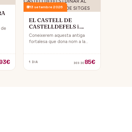
13 setembre 2026
RA
EL CASTELL DE
CASTELLDEFELS i
i de
DINAR AL PASSEIG
Coneixerem aquesta antiga
MARITIM DE SITGES
 i
fortalesa que dona nom a la
ue
ciutat i que està construïda en
un punt estratègic amb vistes al
mar Mediterrani.
93€
85€
1 DIA
DES DE