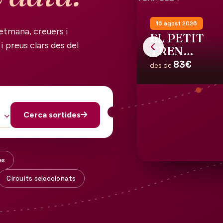
16 agost 2026
etmana, creuers i
EL PETIT
i preus clars des del
TREN
TURISTIC
83€
des de
DE LA
COSTA
VERMELLA
Cerca sortides
es
Circuits seleccionats