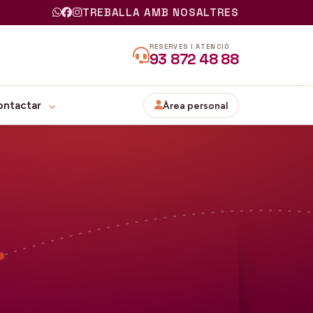
TREBALLA AMB NOSALTRES
RESERVES I ATENCIÓ
93 872 48 88
ontactar
Àrea personal