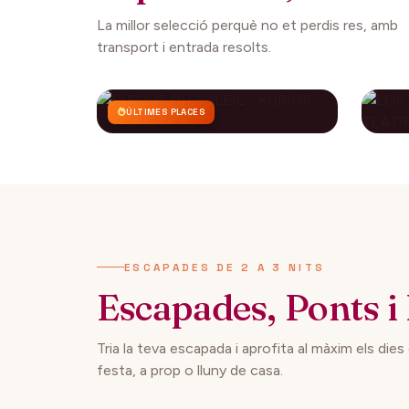
La millor selecció perquè no et perdis res, amb
transport i entrada resolts.
ÚLTIMES PLACES
CIRQUE DU SOLEIL -
LO
KURIOS
CO
AP
112€
27 setembre 2026
29 
DES DE
ESCAPADES DE 2 A 3 NITS
Escapades, Ponts i 
Tria la teva escapada i aprofita al màxim els dies
festa, a prop o lluny de casa.