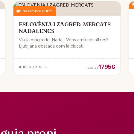
6 desembre 2026
ESLOVÈNIA I ZAGREB: MERCATS
NADALENCS
Viu la màgia del Nadal! Vens amb nosaltres?
Ljubljana destaca com la ciutat
més emblemàtica. Zagreb ha estat
reconeguda com una de les millors
destinacions nadalenques d’Europa.
1795€
4 DIES / 3 NITS
DES DE
guia propi