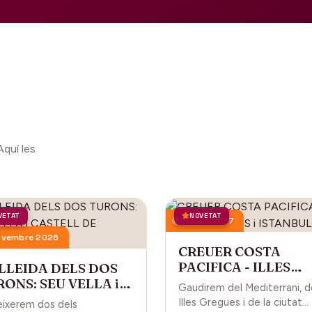
Aquí les
VETAT
NOVETAT
18 juny 2027
ovembre 2026
CREUER COSTA
PACIFICA - ILLES
 LLEIDA DELS DOS
GREGUES i ISTANBU
ONS: SEU VELLA i
Gaudirem del Mediterrani, d
STELL DE GARDENY
Illes Gregues i de la ciutat
ixerem dos dels