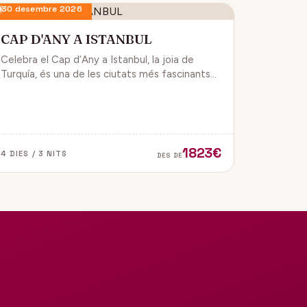
30 desembre 2026
CAP D'ANY A ISTANBUL
Celebra el Cap d’Any a Istanbul, la joia de
Turquía, és una de les ciutats més fascinants
del món, ja que combina història, cultura i
modernitat, on podran gaudir d’un ambient de
festa i alegría.
1823€
4 DIES / 3 NITS
DES DE