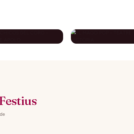
S CHICOS DEL
EL MAGO POP -
RO - TEATRE
TEATRE VICTÒRI
OLO
79€
novembre 2026
10 desembre 2026
DES DE
DES DE
Festius
 de