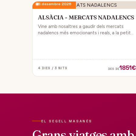
5 desembre 2026
ALSÀCIA - MERCATS NADALENCS
Vine amb nosaltres a gaudir dels mercats
nadalencs més emocionants i reals, a la petita
regió de França, Alsàcia.
1851€
4 DIES / 3 NITS
DES DE
EL SEGELL MASANÉS
Grans viatges amb 