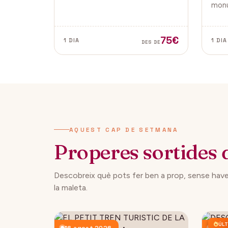
tradicionals, aquesta fira és ideal
monu
per gaudir i descobrir la màgia
de la
del Nadal.
Vella
ambd
75€
1 DIA
1 DIA
DES DE
ciuta
AQUEST CAP DE SETMANA
Properes sortides 
Descobreix què pots fer ben a prop, sense have
la maleta.
ÚLT
16 agost 2026
23 a