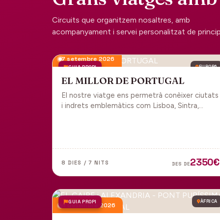
Circuits que organitzem nosaltres, amb
acompanyament i servei personalitzat de principi 
7 setembre 2026
GUIA PROPI
EUROPA
EL MILLOR DE PORTUGAL
El nostre viatge ens permetrà conèixer ciutats
i indrets emblemàtics com Lisboa, Sintra,
Cascais, Estoril, Óbidos, Batalha, Braga,
Guimaraes i Porto. Un tot inclòs per gaudir
plenament de Portugal.
2350€
8 DIES / 7 NITS
DES DE
GUIA PROPI
ÀFRICA
4 desembre 2026