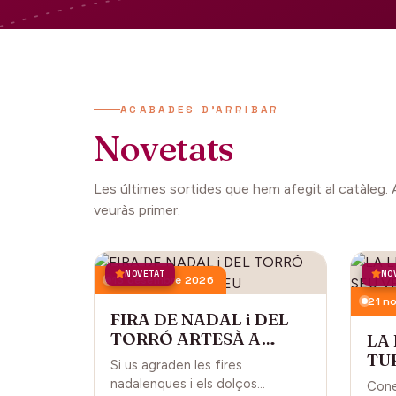
ACABADES D'ARRIBAR
Novetats
Les últimes sortides que hem afegit al catàleg. 
veuràs primer.
NOVETAT
NO
13 desembre 2026
21 n
FIRA DE NADAL i DEL
TORRÓ ARTESÀ A
LA
CARDEDEU
TUR
Si us agraden les fires
CA
nadalenques i els dolços
Cone