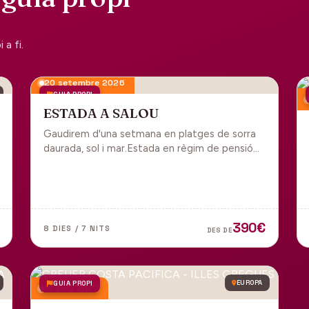
a fi.
20 setembre 2026
GUIA PROPI
ESTADA A SALOU
Gaudirem d'una setmana en platges de sorra
daurada, sol i mar.Estada en règim de pensió
completa i sortida en grup des de Manresa.
390€
8 DIES / 7 NITS
DES DE
GUIA PROPI
EUROPA
18 juny 2027