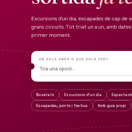
Excursions d'un dia, escapades de cap de s
grans circuits. Tot triat un a un, amb dates 
primer moment.
ON VOLS ANAR O QUÈ VOLS FER?
Tria una opció…
Novetats
Excursions d'un dia
Espectacl
Escapades, ponts i festius
Amb guia propi