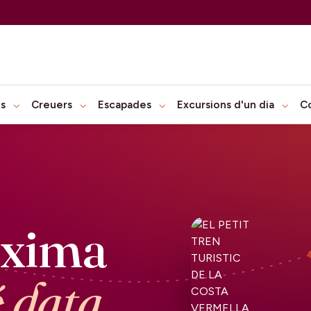
ts
Creuers
Escapades
Excursions d'un dia
C
òxima
é data.