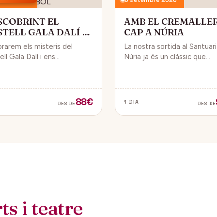
SCOBRINT EL
AMB EL CREMALLE
STELL GALA DALÍ A
CAP A NÚRIA
BOL
orarem els misteris del
La nostra sortida al Santuar
ll Gala Dalí i ens
Núria ja és un clàssic que
sarem en la seva història, la
convida a gaudir de la natura
de Gala i l’univers decoratiu
dels fabulosos paisatges q
lí.
veurem des del Cremallera.
88€
1 DIA
DES DE
DES DE
s i teatre