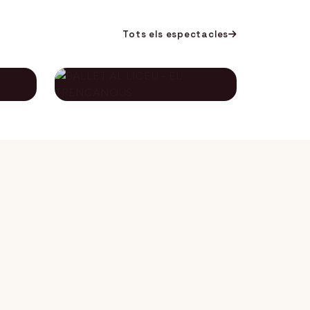
Tots els espectacles
BALLET AL LICEU -
A
EL TRENCANOUS
115€
134€
12 desembre 2026
DES DE