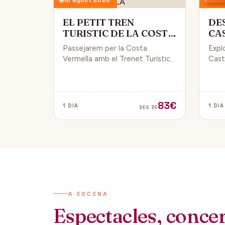
EL PETIT TREN
DE
TURISTIC DE LA COSTA
CA
VERMELLA
PÚ
Passejarem per la Costa
Expl
Vermella amb el Trenet Turístic,
Caste
gaudint de Collioure i Port-
endin
Vendrés i d'unes magnífiques
vida 
vistes de la Mar Mediterrània.
de Da
83€
1 DIA
1 DIA
DES DE
A ESCENA
Espectacles, concert